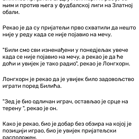
њим и против њега у фудбалској лиги на Златној
обали.
Рекао је да су пријатељи прво схватили да нешто
није у реду када се није појавио на мечу.
"Били смо сви изненађени у понедјељак увече
када се није појавио на мечу, а рекао је да ће
доћи и увијек је тако радио", рекао је Лонгхорн.
Лонгхорн је рекао да је увијек било задовољство
играти поред Билића.
"Зед је био одличан играч, остављао је срце на
терену ", рекао је он.
Како је рекао, био је добар без обзира на којој је
позицији играо, био је увијек пријатељски
расположен.