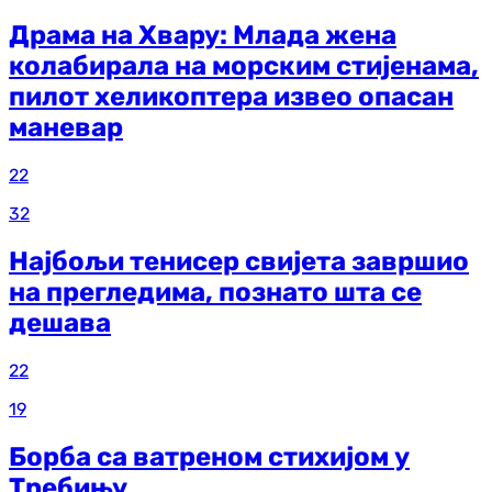
Драма на Хвару: Млада жена
колабирала на морским стијенама,
пилот хеликоптера извео опасан
маневар
22
32
Најбољи тенисер свијета завршио
на прегледима, познато шта се
дешава
22
19
Борба са ватреном стихијом у
Требињу