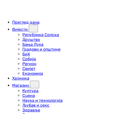
Преглед дана
Вијести
Република Српска
Друштво
Бања Лука
Градови и општине
БиХ
Србија
Регион
Свијет
Економија
Хроника
Магазин
Култура
Сцена
Наука и технологија
Љубав и секс
Здравље