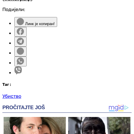
Подијели:
Линк је копиран!
Таг
:
Убиство