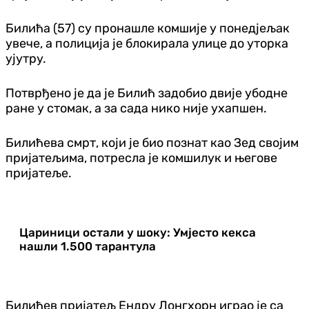
Билића (57) су пронашле комшије у понедјељак
увече, а полиција је блокирала улице до уторка
ујутру.
Потврђено је да је Билић задобио двије убодне
ране у стомак, а за сада нико није ухапшен.
Билићева смрт, који је био познат као Зед својим
пријатељима, потресла је комшилук и његове
пријатеље.
Цариници остали у шоку: Умјесто кекса
нашли 1.500 тарантула
Билићев пријатељ Ендру Лонгхорн играо је са