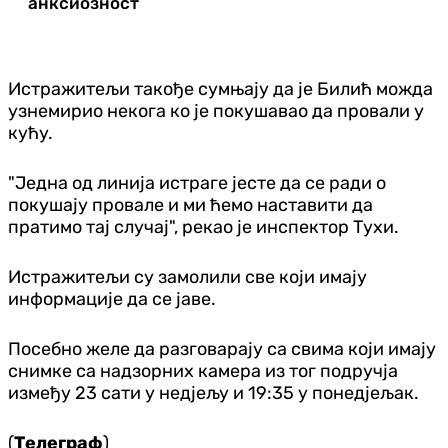
анксиозност
Истражитељи такође сумњају да је Билић можда
узнемирио некога ко је покушавао да провали у
кућу.
"Једна од линија истраге јесте да се ради о
покушају провале и ми ћемо наставити да
пратимо тај случај", рекао је инспектор Тухи.
Истражитељи су замолили све који имају
информације да се јаве.
Посебно желе да разговарају са свима који имају
снимке са надзорних камера из тог подручја
између 23 сати у недјељу и 19:35 у понедјељак.
(
Телеграф
)