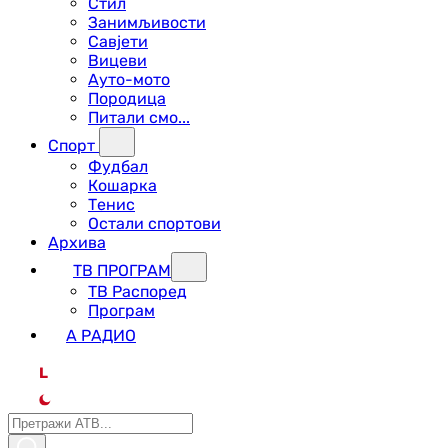
Стил
Занимљивости
Савјети
Вицеви
Ауто-мото
Породица
Питали смо...
Спорт
Фудбал
Кошарка
Тенис
Остали спортови
Архива
ТВ ПРОГРАМ
ТВ Распоред
Програм
А РАДИО
L