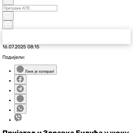
16.07.2025
08:15
Подијели:
Линк је копиран!
Пријатељи Здравка Билића у шоку