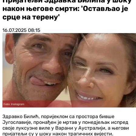
након његове смрти: 'Остављао је
срце на терену'
16.07.2025
08:15
Здравко Билић, поријеклом са простора бивше
Југославије, пронађен је мртав у понедјељак испред
своје луксузне виле у Варани у Аустралији, а његови
пријатељи су у шоку након трагичних вијести.