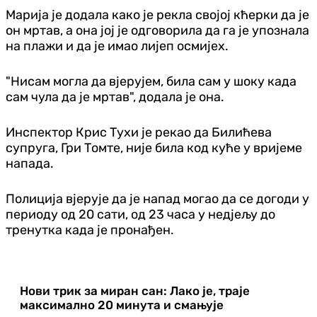
Марија је додала како је рекла својој кћерки да је
он мртав, а она јој је одговорила да га је упознала
на плажи и да је имао лијеп осмијех.
"Нисам могла да вјерујем, била сам у шоку када
сам чула да је мртав", додала је она.
Инспектор Крис Тухи је рекао да Билићева
супруга, Гри Томте, није била код куће у вријеме
напада.
Полиција вјерује да је напад могао да се догоди у
периоду од 20 сати, од 23 часа у недјељу до
тренутка када је пронађен.
Нови трик за миран сан: Лако је, траје
максимално 20 минута и смањује