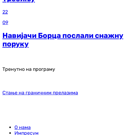
22
09
Навијачи Борца послали снажну
поруку
Тренутно на програму
Стање на граничним прелазима
О нама
Импресум