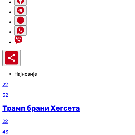
Најновије
22
52
Трамп брани Хегсета
22
43