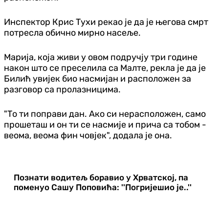
Инспектор Крис Тухи рекао је да је његова смрт
потресла обично мирно насеље.
Марија, која живи у овом подручју три године
након што се преселила са Малте, рекла је да је
Билић увијек био насмијан и расположен за
разговор са пролазницима.
"То ти поправи дан. Ако си нерасположен, само
прошеташ и он ти се насмије и прича са тобом -
веома, веома фин човјек", додала је она.
Познати водитељ боравио у Хрватској, па
поменуо Сашу Поповића: ''Погријешио је..''