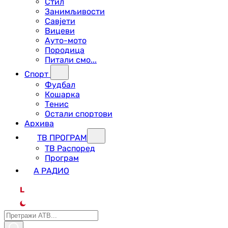
Стил
Занимљивости
Савјети
Вицеви
Ауто-мото
Породица
Питали смо...
Спорт
Фудбал
Кошарка
Тенис
Остали спортови
Архива
ТВ ПРОГРАМ
ТВ Распоред
Програм
А РАДИО
L