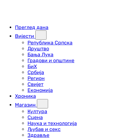
Преглед дана
Вијести
Република Српска
Друштво
Бања Лука
Градови и општине
БиХ
Србија
Регион
Свијет
Економија
Хроника
Магазин
Култура
Сцена
Наука и технологија
Љубав и секс
Здравље