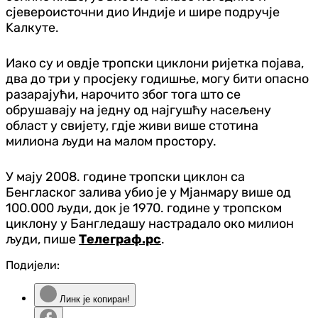
сјевероисточни дио Индије и шире подручје
Kалкуте.
Иако су и овдје тропски циклони ријетка појава,
два до три у просјеку годишње, могу бити опасно
разарајући, нарочито због тога што се
обрушавају на једну од најгушћу насељену
област у свијету, гдје живи више стотина
милиона људи на малом простору.
У мају 2008. године тропски циклон са
Бенгласког залива убио је у Мјанмару више од
100.000 људи, док је 1970. године у тропском
циклону у Бангледашу настрадало око милион
људи, пише
Телеграф.рс
.
Подијели:
Линк је копиран!