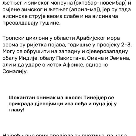
љетњег и зимског монсуна (октобар-новембар) и
смјене зимског и љетњег (април-мај), јер су тада
висинске струје веома слабе и на висинама
преовлдавају тушине.
Тропски циклони у области Арабијског мора
веома су ријетка појава, годишње у просјеку 2-3.
Могу се обрушити на западну и сјеверозападну
обалу Индије, обалу Пакистана, Омана и Јемена,
али и да ударе о исток Африке, односно
Сомалију.
Шокантан снимак из школе: Тинејџер се
прикрада дјевојчици иза леђа и пуца јој у
главу!
Највећи дио ових предјела су пустиње, па када