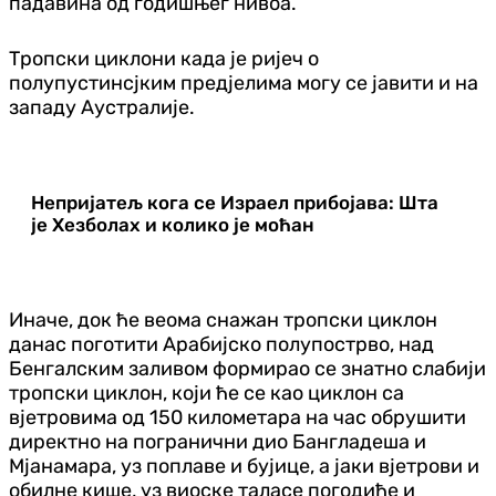
падавина од годишњег нивоа.
Тропски циклони када је ријеч о
полупустинсјким предјелима могу се јавити и на
западу Аустралије.
Непријатељ кога се Израел прибојава: Шта
је Хезболах и колико је моћан
Иначе, док ће веома снажан тропски циклон
данас поготити Арабијско полупострво, над
Бенгалским заливом формирао се знатно слабији
тропски циклон, који ће се као циклон са
вјетровима од 150 километара на час обрушити
директно на погранични дио Бангладеша и
Мјанамара, уз поплаве и бујице, а јаки вјетрови и
обилне кише, уз виоске таласе погодиће и