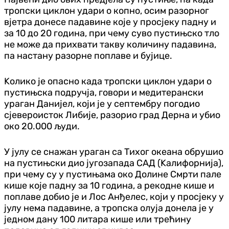
тропски циклон удари о копно, осим разорног
вјетра донесе падавине које у просјеку падну и
за 10 до 20 година, при чему суво пустињско тло
не може да прихвати такву количину падавина,
па настану разорне поплаве и бујице.
Kолико је опасно када тропски циклон удари о
пустињска подручја, говори и медитерански
ураган Данијел, који је у септембру погодио
сјевероисток Либије, разорио град Дерна и убио
око 20.000 људи.
У јулу се снажан ураган са Тихог океана обрушио
на пустињски дио југозапада САД (Kалифорнија),
при чему су у пустињама око Долине Смрти пале
кише које падну за 10 година, а рекодне кише и
поплаве добио је и Лос Анђелес, који у просјеку у
јулу нема падавине, а тропска олуја донела је у
једном дану 100 литара кише или трећину