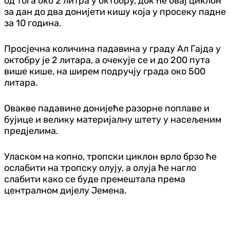
од тога око 2 литра у октобру, док ће овај циклон
за дан до два донијети кишу која у просеку падне
за 10 година.
Просјечна количина падавина у граду Ал Гајда у
октобру је 2 литара, а очекује се и до 200 пута
више кише, на ширем подручју града око 500
литара.
Овакве падавине донијеће разорне поплаве и
бујице и велику материјалну штету у насељеним
предјелима.
Уласком на копно, тропски циклон врло брзо ће
ослабити на тропску олују, а олуја ће нагло
слабити како се буде премештала према
централном дијелу Јемена.