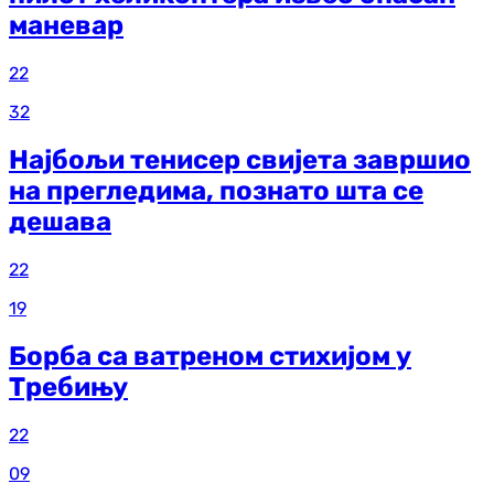
маневар
22
32
Најбољи тенисер свијета завршио
на прегледима, познато шта се
дешава
22
19
Борба са ватреном стихијом у
Требињу
22
09