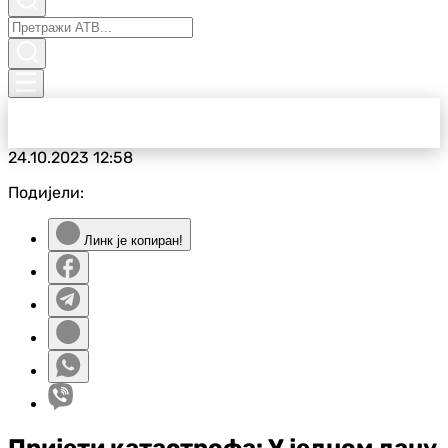
24.10.2023
12:58
Подијели:
Линк је копиран!
Пријети катастрофа: У једном дану