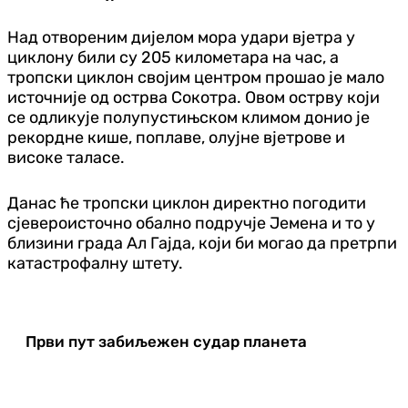
Над отвореним дијелом мора удари вјетра у
циклону били су 205 километара на час, а
тропски циклон својим центром прошао је мало
источније од острва Сокотра. Овом острву који
се одликује полупустињском климом донио је
рекордне кише, поплаве, олујне вјетрове и
високе таласе.
Данас ће тропски циклон директно погодити
сјевероисточно обално подручје Јемена и то у
близини града Ал Гајда, који би могао да претрпи
катастрофалну штету.
Први пут забиљежен судар планета