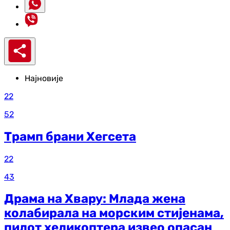
Најновије
22
52
Трамп брани Хегсета
22
43
Драма на Хвару: Млада жена
колабирала на морским стијенама,
пилот хеликоптера извео опасан