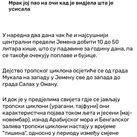
Мрак јој пао на очи кад је видјела шта је
усисала
У наредна два дана чак ће и најсушнији
централни предели Јемена добити 10 до 50
литара кише, што су падавине за годину дана, па
се такође очекују поплаве и бујице.
Дејство тропског циклона осјетиће се од града
Мукала на западу у Јемену све до запада до
града Салах у Оману.
И док је у предјелима свијета гдје се јављају
тропски циклони (урагани, тајфуни) они
карактеристчна појава током љета и јесени (мај-
новембар), изнад Арабијског мора и Бенгалског
залива тропски циклони настају у вријеме
"тишина", односно у периоду између смјене