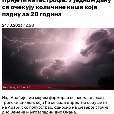
се очекују количине кише које
падну за 20 година
24.10.2023
12:58
Над Арабијским морем формирао се веома снажан
тропски циклон, који ће се сада директно обрушити
на Арабијско полуострво, односно на сјевероисточни
дио Јемена и југозападни дио Омана.