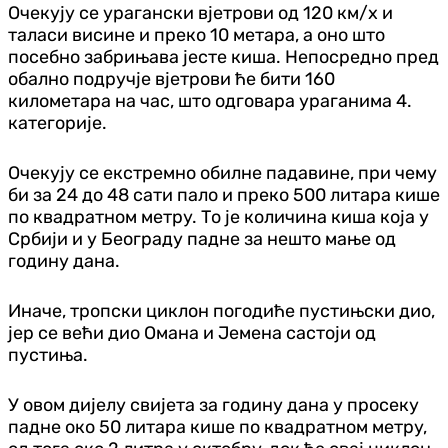
Очекују се урагански вјетрови од 120 км/х и
таласи висине и преко 10 метара, а оно што
посебно забрињава јесте киша. Непосредно пред
обално подручје вјетрови ће бити 160
километара на час, што одговара ураганима 4.
категорије.
Очекују се екстремно обилне падавине, при чему
би за 24 до 48 сати пало и преко 500 литара кише
по квадратном метру. То је количина киша која у
Србији и у Београду падне за нешто мање од
годину дана.
Иначе, тропски циклон погодиће пустињски дио,
јер се већи дио Омана и Јемена састоји од
пустиња.
У овом дијелу свијета за годину дана у просеку
падне око 50 литара кише по квадратном метру,