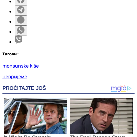
Таг
ови
:
monsunske kiše
невријеме