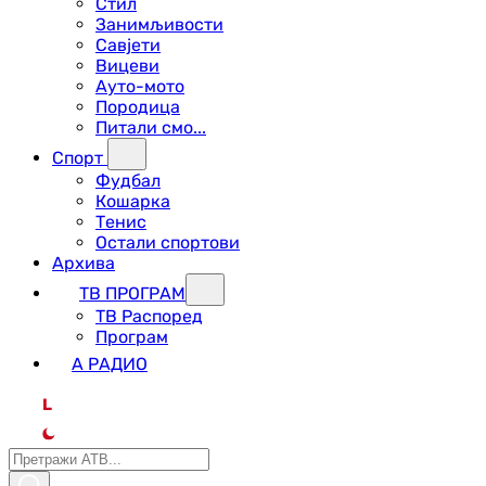
Стил
Занимљивости
Савјети
Вицеви
Ауто-мото
Породица
Питали смо...
Спорт
Фудбал
Кошарка
Тенис
Остали спортови
Архива
ТВ ПРОГРАМ
ТВ Распоред
Програм
А РАДИО
L