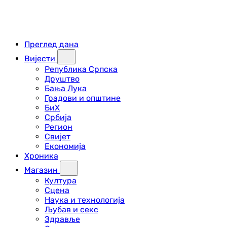
Преглед дана
Вијести
Република Српска
Друштво
Бања Лука
Градови и општине
БиХ
Србија
Регион
Свијет
Економија
Хроника
Магазин
Култура
Сцена
Наука и технологија
Љубав и секс
Здравље