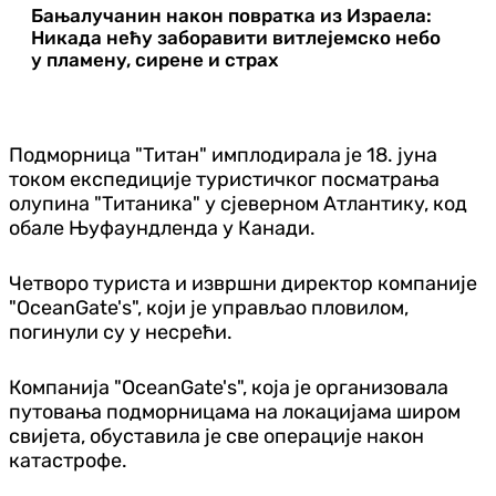
Бањалучанин након повратка из Израела:
Никада нећу заборавити витлејемско небо
у пламену, сирене и страх
Подморница "Титан" имплодирала је 18. јуна
током експедиције туристичког посматрања
олупина "Титаника" у сјеверном Атлантику, код
обале Њуфаундленда у Канади.
Четворо туриста и извршни директор компаније
"OceanGate's", који је управљао пловилом,
погинули су у несрећи.
Компанија "OceanGate's", која је организовала
путовања подморницама на локацијама широм
свијета, обуставила је све операције након
катастрофе.