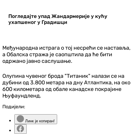
Погледајте упад Жандармерије у кућу
ухапшеног у Градишци
Међународна истрага о тој несрећи се наставља,
а Обалска стража је саопштила да ће бити
одржано јавно саслушање.
Олупина чувеног брода "Титаник" налази се на
дубини од 3.800 метара на дну Атлантика, на око
600 километара од обале канадске покрајине
Њуфаундленд.
Подијели:
Линк је копиран!