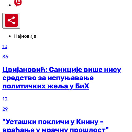
Најновије
10
36
Цвијановић: Санкције више нису
средство за испуњавање
политичких жеља у БиХ
10
29
"Усташки покличи у Книну -
враћање у мрачну прошлост"