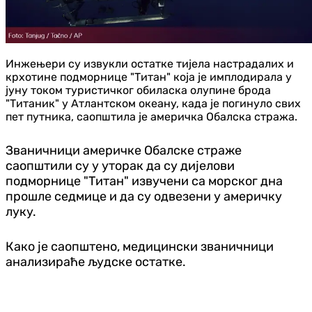
Инжењери су извукли остатке тијела настрадалих и
крхотине подморнице "Титан" која је имплодирала у
јуну током туристичког обиласка олупине брода
"Титаник" у Атлантском океану, када је погинуло свих
пет путника, саопштила је америчка Обалска стража.
Званичници америчке Обалске страже
саопштили су у уторак да су дијелови
подморнице "Титан" извучени са морског дна
прошле седмице и да су одвезени у америчку
луку.
Како је саопштено, медицински званичници
анализираће људске остатке.