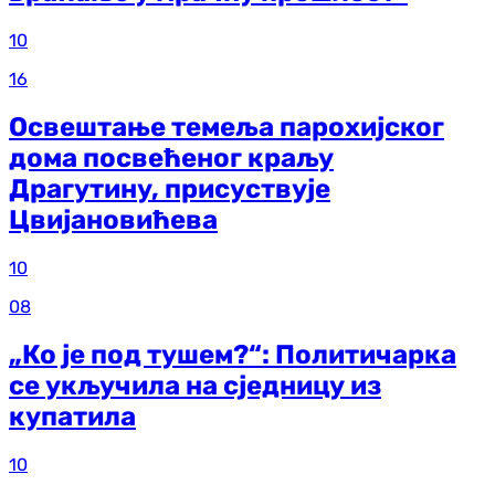
10
16
Освештање темеља парохијског
дома посвећеног краљу
Драгутину, присуствује
Цвијановићева
10
08
„Ко је под тушем?“: Политичарка
се укључила на сједницу из
купатила
10