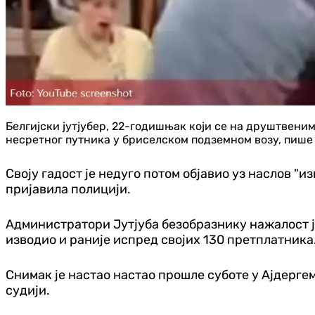
Белгијски јутјубер, 22-годишњак који се на друштвеним
несретног путника у бриселском подземном возу, пише 
Своју гадост је недуго потом објавио уз наслов "
пријавила полицији.
Администратори Јутјуба безобразнику нажалост још
изводио и раније испред својих 130 претплатника
Снимак је настао настао прошле суботе у Ајдергем
судији.