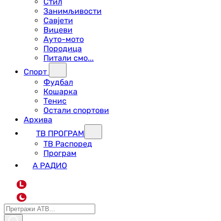
Стил
Занимљивости
Савјети
Вицеви
Ауто-мото
Породица
Питали смо...
Спорт
Фудбал
Кошарка
Тенис
Остали спортови
Архива
ТВ ПРОГРАМ
ТВ Распоред
Програм
А РАДИО
L