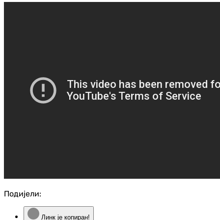
Подијели:
Линк је копиран!