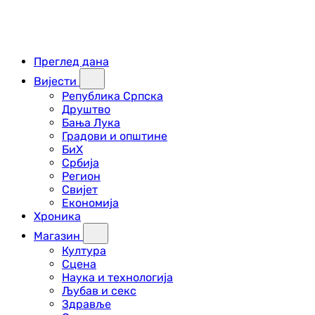
Преглед дана
Вијести
Република Српска
Друштво
Бања Лука
Градови и општине
БиХ
Србија
Регион
Свијет
Економија
Хроника
Магазин
Култура
Сцена
Наука и технологија
Љубав и секс
Здравље