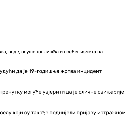
уља, воде, осушеног лишћа и псећег измета на
 будући да је 19-годишња жртва инцидент
 тренутку могуће увјерити да је сличне свињарије
иселу који су такође поднијели пријаву истражном