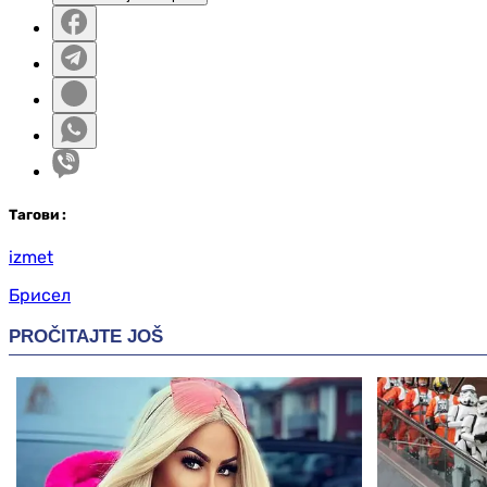
Таг
ови
:
izmet
Брисел