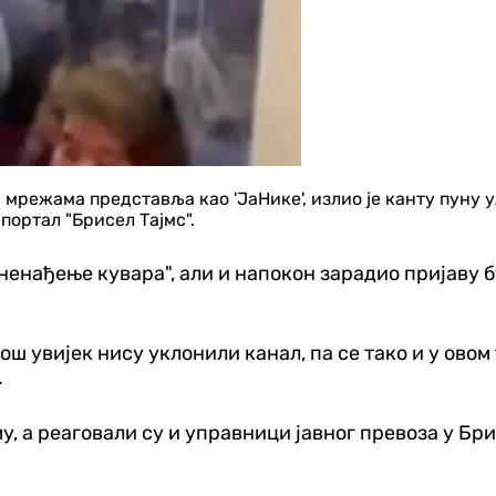
 мрежама представља као 'ЈаНике', излио је канту пуну 
портал "Брисел Тајмс".
изненађење кувара", али и напокон зарадио пријаву
 увијек нису уклонили канал, па се тако и у овом
.
у, а реаговали су и управници јавног превоза у Бр