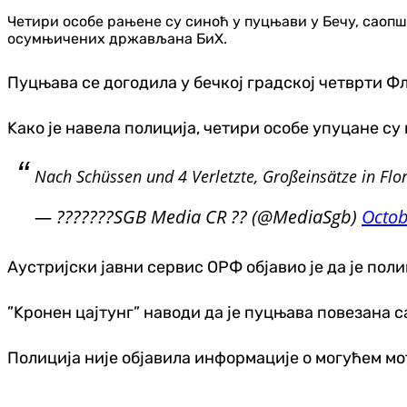
Четири особе рањене су синоћ у пуцњави у Бечу, саопшт
осумњичених држављана БиХ.
Пуцњава се догодила у бечкој градској четврти Ф
Kако је навела полиција, четири особе упуцане су
Nach Schüssen und 4 Verletzte, Großeinsätze in Flo
— ???????SGB Media CR ?? (@MediaSgb)
Octob
Аустријски јавни сервис ОРФ објавио је да је по
”Kронен цајтунг” наводи да је пуцњава повезана 
Полиција није објавила информације о могућем мо