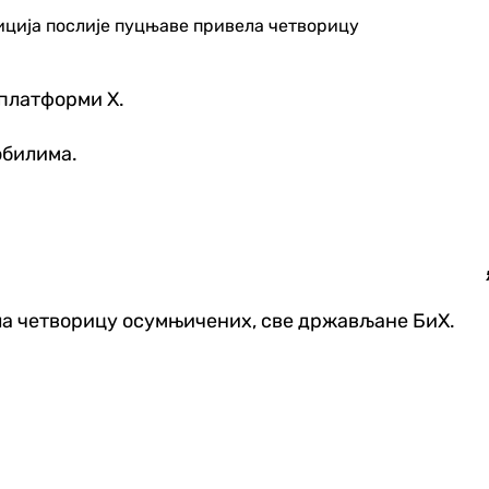
олиција послије пуцњаве привела четворицу
 платформи X.
обилима.
сила четворицу осумњичених, све држављане БиХ.