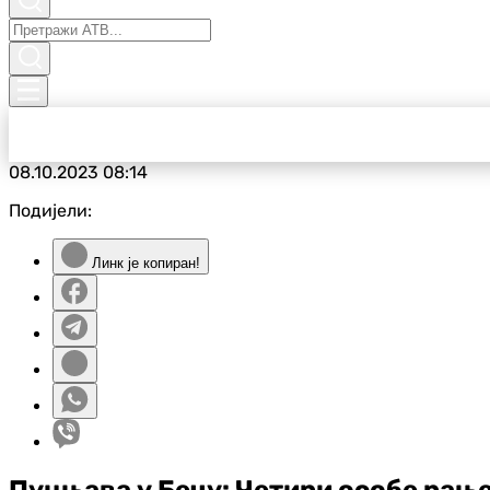
08.10.2023
08:14
Подијели:
Линк је копиран!
Пуцњава у Бечу: Четири особе рањ