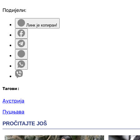
Подијели:
Линк је копиран!
Таг
ови
:
Аустрија
Пуцњава