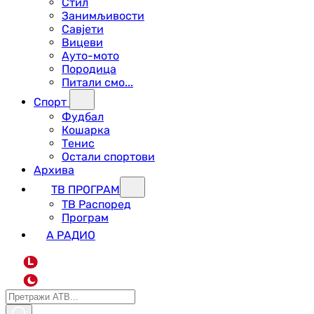
Стил
Занимљивости
Савјети
Вицеви
Ауто-мото
Породица
Питали смо...
Спорт
Фудбал
Кошарка
Тенис
Остали спортови
Архива
ТВ ПРОГРАМ
ТВ Распоред
Програм
А РАДИО
L