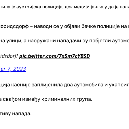
ила је аустријска полиција, док медији јављају да је п
лоридсдорф – наводи се у објави бечке полиције на
 на улици, а наоружани нападачи су побјегли аутом
ridsdorf!
pic.twitter.com/7x5m7cYBSD
er 7, 2023
лиција касније заплијенила два аутомобила и ухап
са свађом између криминалних група.
тиву напада.