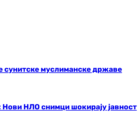
не сунитске муслиманске државе
: Нови НЛО снимци шокирају јавност