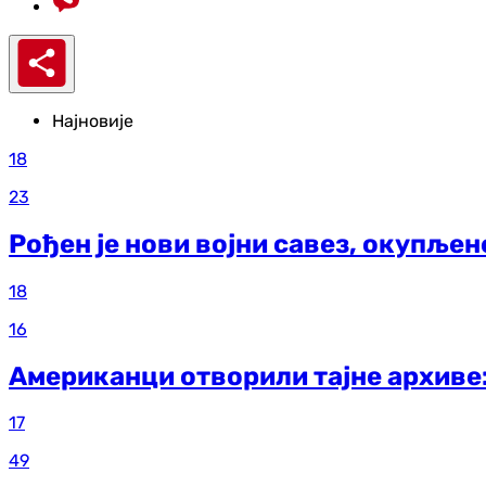
Најновије
18
23
Рођен је нови војни савез, окупље
18
16
Американци отворили тајне архиве
17
49