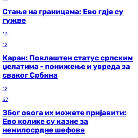
Стање на границама: Ево гдје су
гужве
13
12
Каран: Повлаштен статус српским
џелатима - понижење и увреда за
сваког Србина
12
57
Због овога их можете пријавити:
Ево колике су казне за
немилосрдне шефове