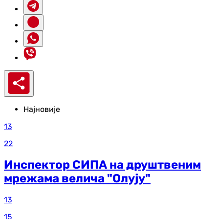
Најновије
13
22
Инспектор СИПА на друштвеним
мрежама велича "Олују"
13
15