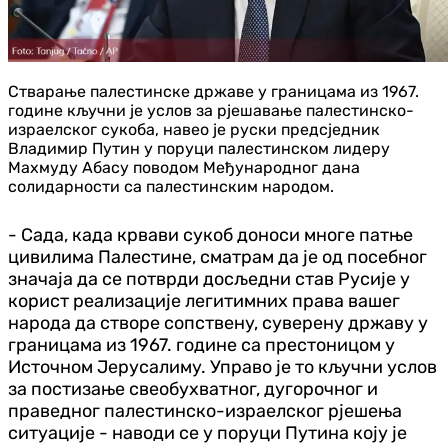
Стварање палестинске државе у границама из 1967.
године кључни је услов за рјешавање палестинско-
израелског сукоба, навео је руски предсједник
Владимир Путин у поруци палестинском лидеру
Махмуду Абасу поводом Међународног дана
солидарности са палестинским народом.
- Сада, када крвави сукоб доноси многе патње
цивилима Палестине, сматрам да је од посебног
значаја да се потврди досљедни став Русије у
корист реализације легитимних права вашег
народа да створе сопствену, суверену државу у
границама из 1967. године са престоницом у
Источном Јерусалиму. Управо је то кључни услов
за постизање свеобухватног, дугорочног и
праведног палестинско-израелског рјешења
ситуације - наводи се у поруци Путина коју је