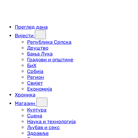
Преглед дана
Вијести
Република Српска
Друштво
Бања Лука
Градови и општине
БиХ
Србија
Регион
Свијет
Економија
Хроника
Магазин
Култура
Сцена
Наука и технологија
Љубав и секс
Здравље