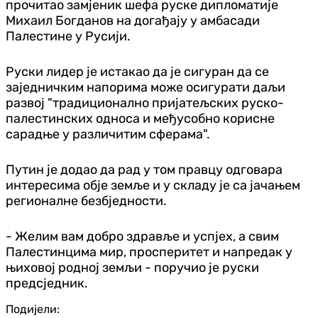
прочитао замјеник шефа руске дипломатије
Михаил Богданов на догађају у амбасади
Палестине у Русији.
Руски лидер је истакао да је сигуран да се
заједничким напорима може осигурати даљи
развој "традиционално пријатељских руско-
палестинских односа и међусобно корисне
сарадње у различитим сферама".
Путин је додао да рад у том правцу одговара
интересима обје земље и у складу је са јачањем
регионалне безбједности.
- Желим вам добро здравље и успјех, а свим
Палестинцима мир, просперитет и напредак у
њиховој родној земљи - поручио је руски
предсједник.
Подијели: