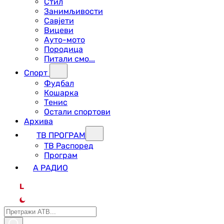
Стил
Занимљивости
Савјети
Вицеви
Ауто-мото
Породица
Питали смо...
Спорт
Фудбал
Кошарка
Тенис
Остали спортови
Архива
ТВ ПРОГРАМ
ТВ Распоред
Програм
А РАДИО
L