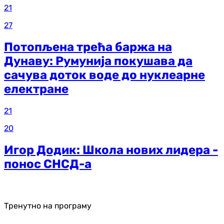
21
27
Потопљена трећа баржа на
Дунаву: Румунија покушава да
сачува доток воде до нуклеарне
електране
21
20
Игор Додик: Школа нових лидера -
понос СНСД-а
Тренутно на програму