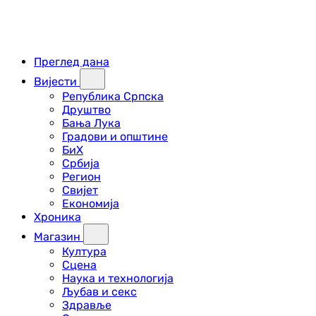
Преглед дана
Вијести
Република Српска
Друштво
Бања Лука
Градови и општине
БиХ
Србија
Регион
Свијет
Економија
Хроника
Магазин
Култура
Сцена
Наука и технологија
Љубав и секс
Здравље