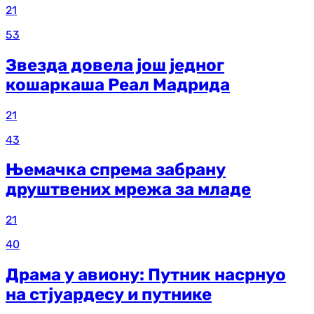
21
53
Звезда довела још једног
кошаркаша Реал Мадрида
21
43
Њемачка спрема забрану
друштвених мрежа за младе
21
40
Драма у авиону: Путник насрнуо
на стјуардесу и путнике