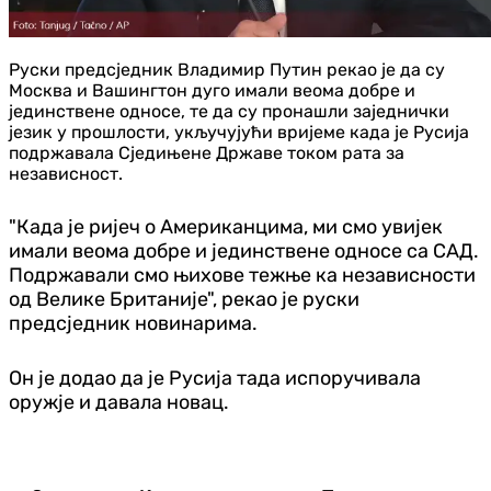
Руски предсједник Владимир Путин рекао је да су
Москва и Вашингтон дуго имали веома добре и
јединствене односе, те да су пронашли заједнички
језик у прошлости, укључујући вријеме када је Русија
подржавала Сједињене Државе током рата за
независност.
"Када је ријеч о Американцима, ми смо увијек
имали веома добре и јединствене односе са САД.
Подржавали смо њихове тежње ка независности
од Велике Британије", рекао је руски
предсједник новинарима.
Он је додао да је Русија тада испоручивала
оружје и давала новац.