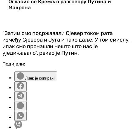
Огласио се Кремљ о разговору Путина и
Макрона
"Затим смо подржавали Сјевер током рата
између Сјевера и Југа и тако даље. У том смислу,
ипак смо пронашли нешто што нас је
уједињавало", рекао је Путин.
Подијели:
Линк је копиран!