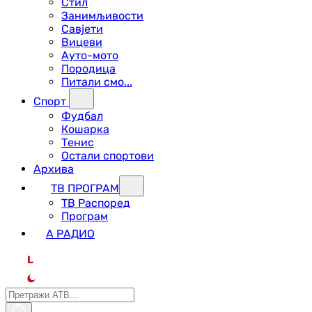
Стил
Занимљивости
Савјети
Вицеви
Ауто-мото
Породица
Питали смо...
Спорт
Фудбал
Кошарка
Тенис
Остали спортови
Архива
ТВ ПРОГРАМ
ТВ Распоред
Програм
А РАДИО
L