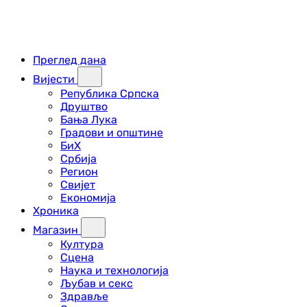
Преглед дана
Вијести
Република Српска
Друштво
Бања Лука
Градови и општине
БиХ
Србија
Регион
Свијет
Економија
Хроника
Магазин
Култура
Сцена
Наука и технологија
Љубав и секс
Здравље