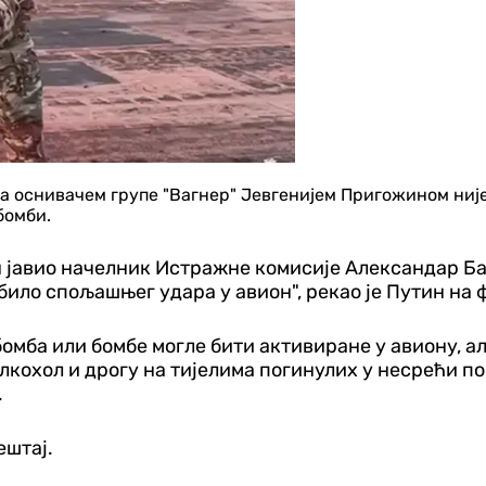
са оснивачем групе "Вагнер" Јевгенијем Пригожином ниј
бомби.
ан јавио начелник Истражне комисије Александар Ба
ило спољашњег удара у авион", рекао је Путин на ф
омба или бомбе могле бити активиране у авиону, а
лкохол и дрогу на тијелима погинулих у несрећи по
.
ештај.