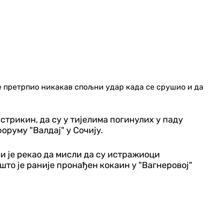
е претрпио никакав спољни удар када се срушио и да
стрикин, да су у тијелима погинулих у паду
оруму "Валдај" у Сочију.
ли је рекао да мисли да су истражиоци
што је раније пронађен кокаин у "Вагнеровој"