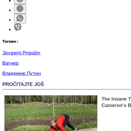
Таг
ови
:
Jevgenij Prigožin
Вагнер
Владимир Путин