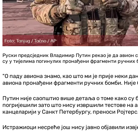
Руски предсједник Владимир Путин рекао је да авион 
су у тијелима погинулих пронађени фрагменти ручних 
"О паду авиона знамо, као што ми је прије неки д
авиона пронађени фрагменти ручних бомби. Није б
Путин није саопштио више детаља о томе како су б
погријешили зато што нису извршили тестове на а
канцеларији у Санкт Петербургу, преноси Ројтерс
Истражиоци несреће још нису јавно објавили извј