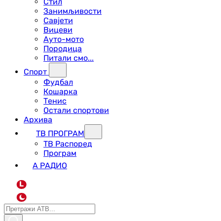
Стил
Занимљивости
Савјети
Вицеви
Ауто-мото
Породица
Питали смо...
Спорт
Фудбал
Кошарка
Тенис
Остали спортови
Архива
ТВ ПРОГРАМ
ТВ Распоред
Програм
А РАДИО
L