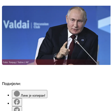
Подијели:
Линк је копиран!