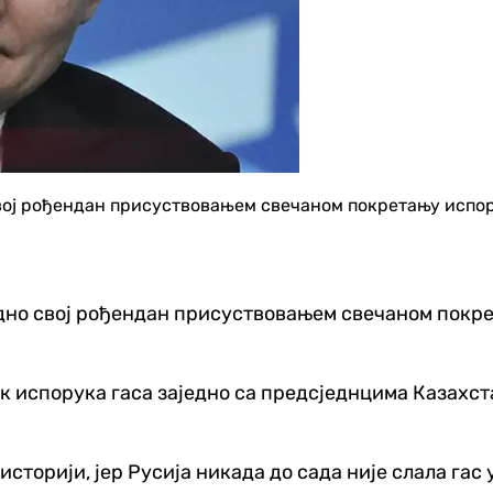
ој рођендан присуствовањем свечаном покретању испору
но свој рођендан присуствовањем свечаном покре
так испорука гаса заједно са предсједнцима Казах
у историји, јер Русија никада до сада није слала гас