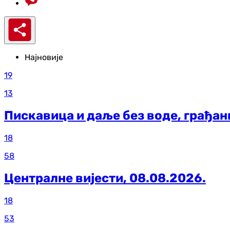
Најновије
19
13
Пискавица и даље без воде, грађа
18
58
Централне вијести, 08.08.2026.
18
53