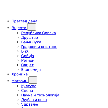
Преглед дана
Вијести
Република Српска
Друштво
Бања Лука
Градови и општине
БиХ
Србија
Регион
Свијет
Економија
Хроника
Магазин
Култура
Сцена
Наука и технологија
Љубав и секс
Здравље