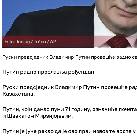
Руски предсједник Владимир Путин провешће радно св
Путин радно прославља рођендан
Руски предсједник Владимир Путин провешће рад
Казахстана.
Путин, који данас пуни 71 годину, означиће поче
и Шавкатом Мирзијојевим.
Путин је јуче рекао да је ово први извоз те врсте 