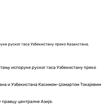
ке руског гаса Узбекистану преко Казахстана.
тању испоруке руског гаса Узбекистану преко
стана и Узбекистана Касимом-Џомартом Токајевим
 у правцу централне Азије.