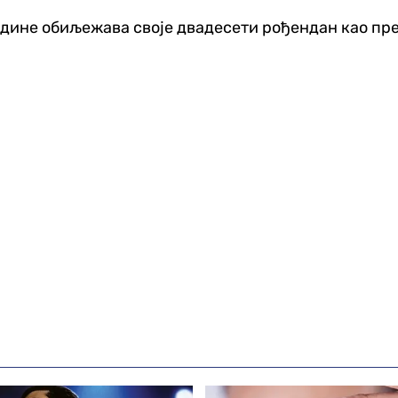
е године обиљежава своје двадесети рођендан као пр