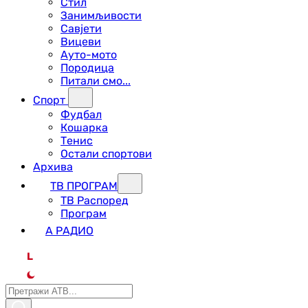
Стил
Занимљивости
Савјети
Вицеви
Ауто-мото
Породица
Питали смо...
Спорт
Фудбал
Кошарка
Тенис
Остали спортови
Архива
ТВ ПРОГРАМ
ТВ Распоред
Програм
А РАДИО
L