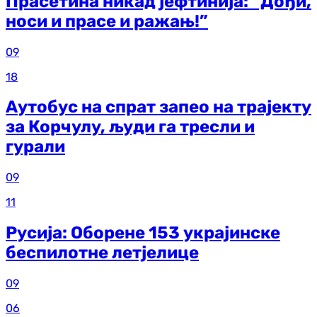
Прасетина никад јефтинија: “Дођи,
носи и прасе и ражањ!”
09
18
Аутобус на спрат запео на трајекту
за Корчулу, људи га тресли и
гурали
09
11
Русија: Оборене 153 украјинске
беспилотне летјелице
09
06