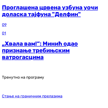
Проглашена црвена узбуна уочи
доласка тајфуна "Делфин"
09
01
„Хвала вам!“: Минић одао
признање требињским
ватрогасцима
Тренутно на програму
Стање на граничним прелазима