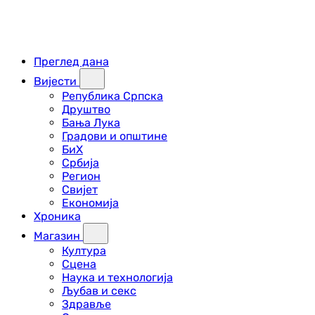
Преглед дана
Вијести
Република Српска
Друштво
Бања Лука
Градови и општине
БиХ
Србија
Регион
Свијет
Економија
Хроника
Магазин
Култура
Сцена
Наука и технологија
Љубав и секс
Здравље