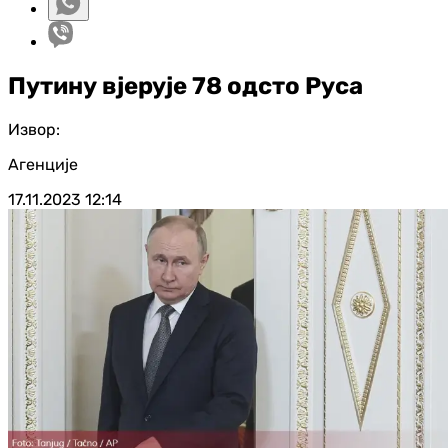
Путину вјерује 78 одсто Руса
Извор:
Агенције
17.11.2023
12:14