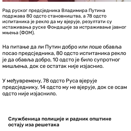
Рад руског предсједника Владимира Путина
подржава 80 одсто становништва, а 78 одсто
испитаника је рекло да му вјерује, резултати су
истаживања руске Фондације за истраживање јавног
мњења (ФОМ).
На питање да ли Путин добро или лоше обавља
посао предсједника, 80 одсто испитаника рекло
је да обавља добро, 10 одсто је било супротног
мишљења, док се остатак није изјаснио.
У међувремену, 78 одсто Руса вјерује
предсједнику, 14 одсто му не вјерује, док се осам
одсто није изјаснило.
Службеница полиције и радник општине
остају иза решетака