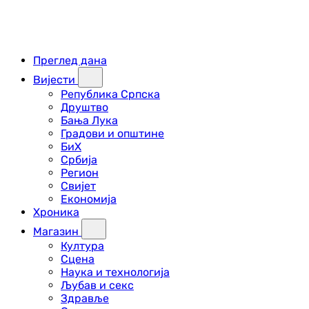
Преглед дана
Вијести
Република Српска
Друштво
Бања Лука
Градови и општине
БиХ
Србија
Регион
Свијет
Економија
Хроника
Магазин
Култура
Сцена
Наука и технологија
Љубав и секс
Здравље