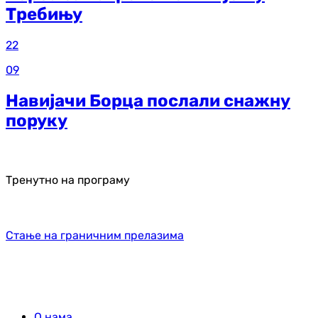
Требињу
22
09
Навијачи Борца послали снажну
поруку
Тренутно на програму
Стање на граничним прелазима
О нама