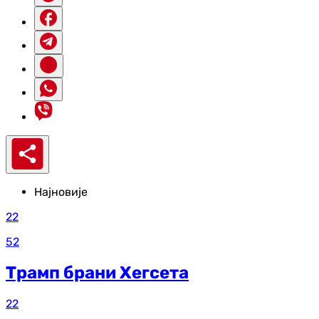
Најновије
22
52
Трамп брани Хегсета
22