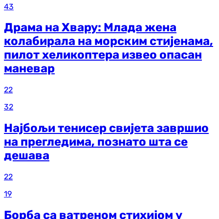
43
Драма на Хвару: Млада жена
колабирала на морским стијенама,
пилот хеликоптера извео опасан
маневар
22
32
Најбољи тенисер свијета завршио
на прегледима, познато шта се
дешава
22
19
Борба са ватреном стихијом у