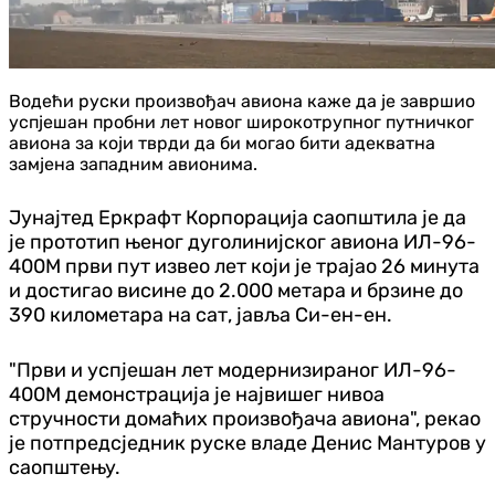
Водећи руски произвођач авиона каже да је завршио
успјешан пробни лет новог широкотрупног путничког
авиона за који тврди да би могао бити адекватна
замјена западним авионима.
Јунајтед Еркрафт Корпорација саопштила је да
је прототип њеног дуголинијског авиона ИЛ-96-
400М први пут извео лет који је трајао 26 минута
и достигао висине до 2.000 метара и брзине до
390 километара на сат, јавља Си-ен-ен.
"Први и успјешан лет модернизираног ИЛ-96-
400М демонстрација је највишег нивоа
стручности домаћих произвођача авиона", рекао
је потпредсједник руске владе Денис Мантуров у
саопштењу.