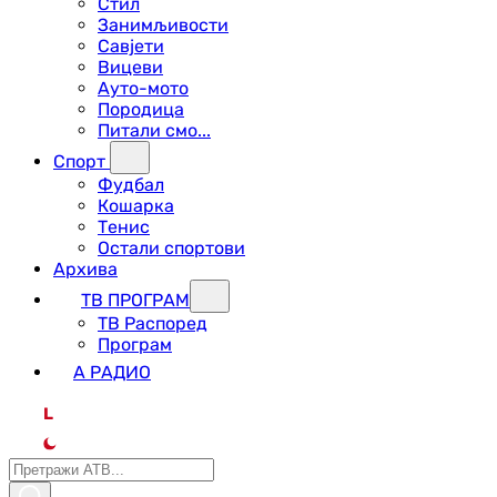
Стил
Занимљивости
Савјети
Вицеви
Ауто-мото
Породица
Питали смо...
Спорт
Фудбал
Кошарка
Тенис
Остали спортови
Архива
ТВ ПРОГРАМ
ТВ Распоред
Програм
А РАДИО
L