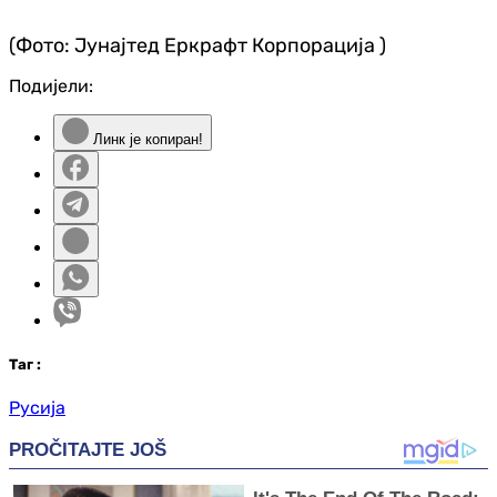
(Фото:
Јунајтед Еркрафт Корпорација
)
Подијели:
Линк је копиран!
Таг
:
Русија