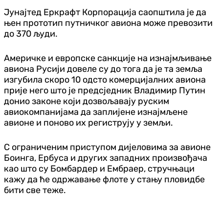
Јунајтед Еркрафт Корпорација саопштила је да
њен прототип путничког авиона може превозити
до 370 људи.
Америчке и европске санкције на изнајмљивање
авиона Русији довеле су до тога да је та земља
изгубила скоро 10 одсто комерцијалних авиона
прије него што је предсједник Владимир Путин
донио законе који дозвољавају руским
авиокомпанијама да заплијене изнајмљене
авионе и поново их региструју у земљи.
С ограниченим приступом дијеловима за авионе
Боинга, Ербуса и других западних произвођача
као што су Бомбардер и Ембраер, стручњаци
кажу да ће одржавање флоте у стању пловидбе
бити све теже.