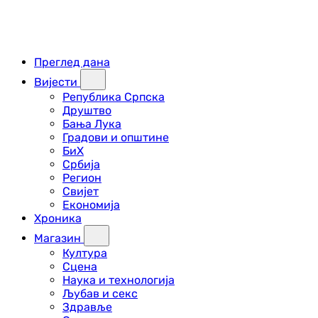
Преглед дана
Вијести
Република Српска
Друштво
Бања Лука
Градови и општине
БиХ
Србија
Регион
Свијет
Економија
Хроника
Магазин
Култура
Сцена
Наука и технологија
Љубав и секс
Здравље