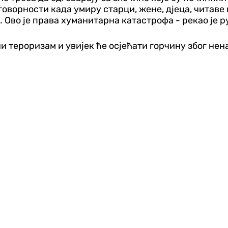
ворности када умиру старци, жене, дјеца, читаве 
. Ово је права хуманитарна катастрофа - рекао је р
дни тероризам и увијек ће осјећати горчину због не