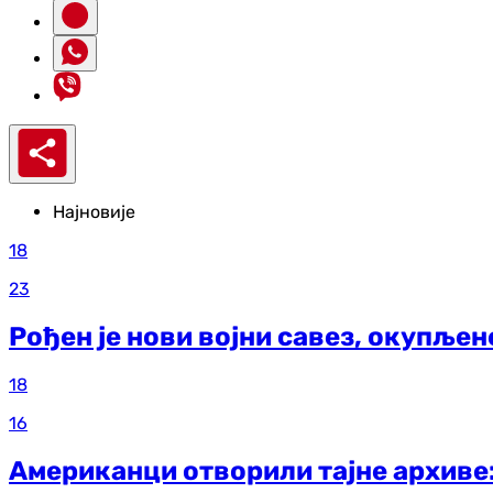
Најновије
18
23
Рођен је нови војни савез, окупље
18
16
Американци отворили тајне архиве