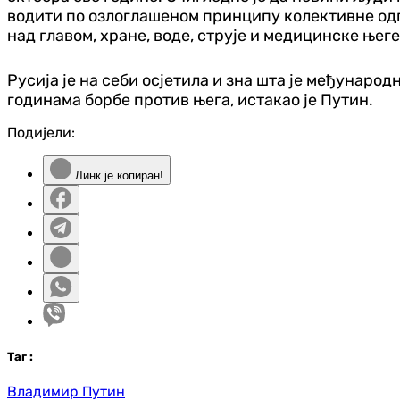
водити по озлоглашеном принципу колективне одго
над главом, хране, воде, струје и медицинске његе
Русија је на себи осјетила и зна шта је међунаро
годинама борбе против њега, истакао је Путин.
Подијели:
Линк је копиран!
Таг
:
Владимир Путин