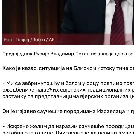
Предсједник Русије Владимир Путин изјавио је да са з
Како је казао, ситуација на Блиском истоку тиче се
- Ми са забринутошћу и болом у срцу пратимо траг
сљедбенике највећих свјетских традиционалних ре
састанку са представницима вјерских организациј
Он је изјавио саучешће породицама Израелаца и г
- Искрено желим да изразим саучешће породицама
октобра ове године. Очигледно је да невини људи 