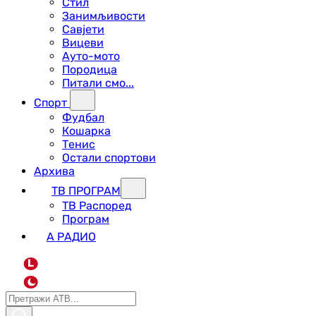
Стил
Занимљивости
Савјети
Вицеви
Ауто-мото
Породица
Питали смо...
Спорт
Фудбал
Кошарка
Тенис
Остали спортови
Архива
ТВ ПРОГРАМ
ТВ Распоред
Програм
А РАДИО
L