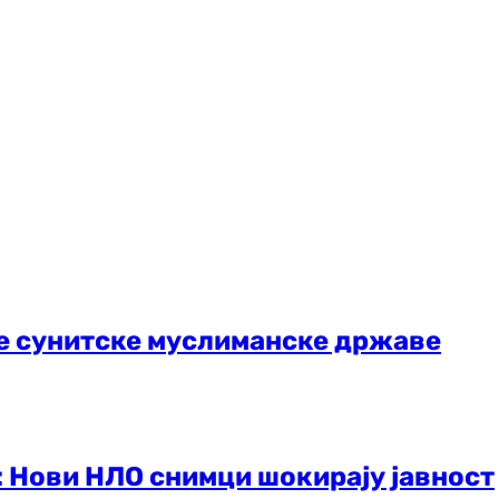
не сунитске муслиманске државе
: Нови НЛО снимци шокирају јавност