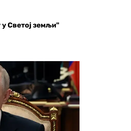
 у Светој земљи"