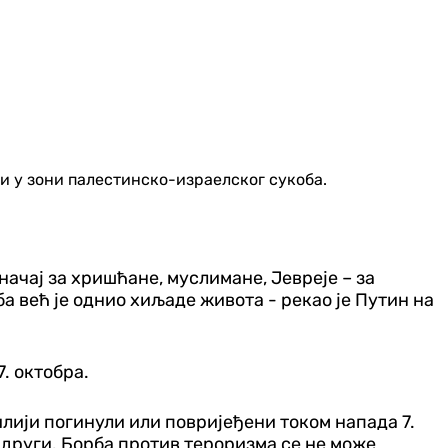
љи у зони палестинско-израелског сукоба.
начај за хришћане, муслимане, Јевреје – за
 већ је однио хиљаде живота - рекао је Путин на
. октобра.
лији погинули или повријеђени током напада 7.
и други. Борба против тероризма се не може