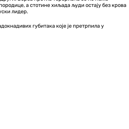
породице, а стотине хиљада људи остају без крова
уски лидер.
надокнадивих губитака које је претрпила у