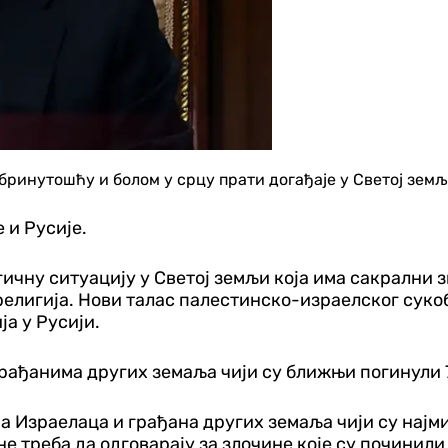
абринутошћу и болом у срцу прати догађаје у Светој зем
 и Русије.
ичну ситуацију у Светој земљи која има сакрални з
лигија. Нови талас палестинско-израелског сукоба
а у Русији.
рађанима других земаља чији су ближњи погинули 7
 Израелаца и грађана других земаља чији су најми
не треба да одговарају за злочине које су починил