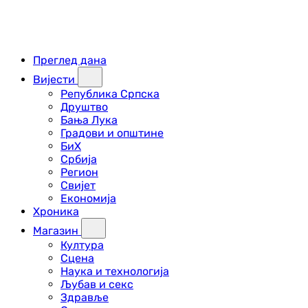
Преглед дана
Вијести
Република Српска
Друштво
Бања Лука
Градови и општине
БиХ
Србија
Регион
Свијет
Економија
Хроника
Магазин
Култура
Сцена
Наука и технологија
Љубав и секс
Здравље