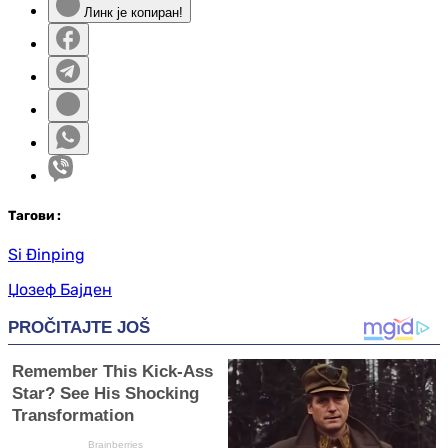
Линк је копиран!
Таг
ови
:
Si Đinping
Џозеф Бајден