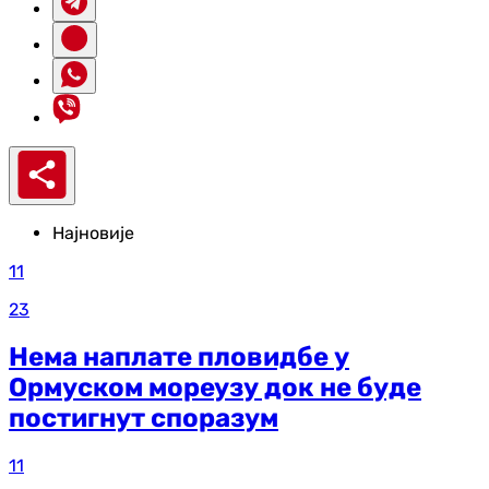
Најновије
11
23
Нема наплате пловидбе у
Ормуском мореузу док не буде
постигнут споразум
11