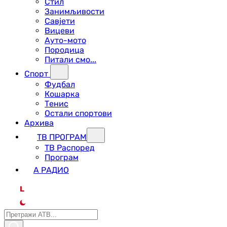
Стил
Занимљивости
Савјети
Вицеви
Ауто-мото
Породица
Питали смо...
Спорт
Фудбал
Кошарка
Тенис
Остали спортови
Архива
ТВ ПРОГРАМ
ТВ Распоред
Програм
А РАДИО
L