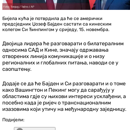
Бијела кућа је потврдила да ће се амерички
предсједник Џозеф Бајден састати са кинеским
колегом Си Ђинпингом у сриједу, 15. новембра.
Двојица лидера ће разговарати о билатералним
односима САД и Кине, значају одржавања
отворених линија комуникације и о низу
регионалних и глобалних питања, наводи се у
саопштењу.
Додаје се да ће Бајден и Си разговарати и о томе
како Вашингтон и Пекинг могу да сарађују у
областима гдје су њихови интереси усклађени, а
посебно када је ријеч о транснационалним
изазовима који утичу на међународну заједницу.
Подијели: