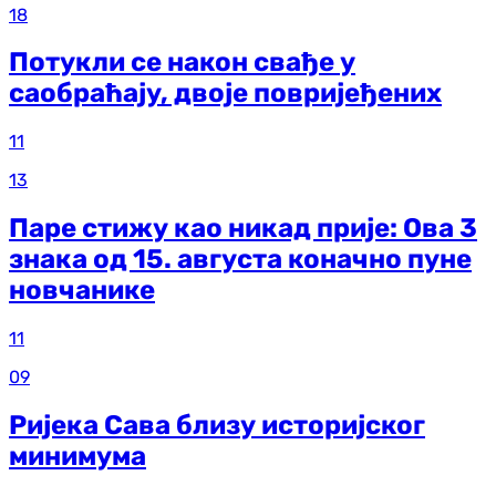
18
Потукли се након свађе у
саобраћају, двоје повријеђених
11
13
Паре стижу као никад прије: Ова 3
знака од 15. августа коначно пуне
новчанике
11
09
Ријека Сава близу историјског
минимума