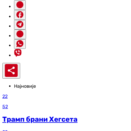
Најновије
22
52
Трамп брани Хегсета