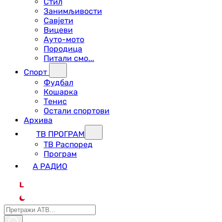
Стил
Занимљивости
Савјети
Вицеви
Ауто-мото
Породица
Питали смо...
Спорт
Фудбал
Кошарка
Тенис
Остали спортови
Архива
ТВ ПРОГРАМ
ТВ Распоред
Програм
А РАДИО
L