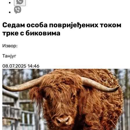
Седам особа повријеђених током
трке с биковима
Извор:
Танјуг
08.07.2025
14:46