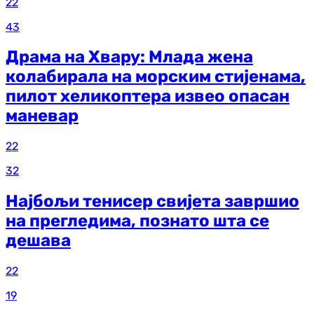
22
43
Драма на Хвару: Млада жена
колабирала на морским стијенама,
пилот хеликоптера извео опасан
маневар
22
32
Најбољи тенисер свијета завршио
на прегледима, познато шта се
дешава
22
19