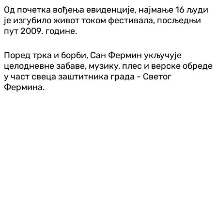
Од почетка вођења евиденције, најмање 16 људи
је изгубило живот током фестивала, посљедњи
пут 2009. године.
Поред трка и борби, Сан Фермин укључује
целодневне забаве, музику, плес и верске обреде
у част свеца заштитника града - Светог
Фермина.