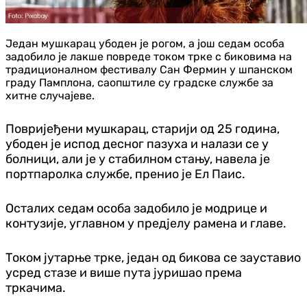
Један мушкарац убоден је рогом, а још седам особа
задобило је лакше повреде током трке с биковима на
традиционалном фестивалу Сан Фермин у шпанском
граду Памплона, саопштиле су градске службе за
хитне случајеве.
Повријеђени мушкарац, старији од 25 година,
убоден је испод десног пазуха и налази се у
болници, али је у стабилном стању, навела је
портпаролка службе, пренио је Ел Паис.
Осталих седам особа задобило је модрице и
контузије, углавном у предјелу рамена и главе.
Током јутарње трке, један од бикова се зауставио
усред стазе и више пута јуришао према
тркачима.