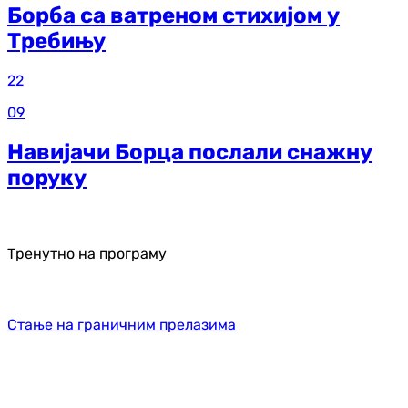
Борба са ватреном стихијом у
Требињу
22
09
Навијачи Борца послали снажну
поруку
Тренутно на програму
Стање на граничним прелазима