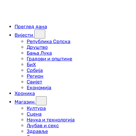
Преглед дана
Вијести
Република Српска
Друштво
Бања Лука
Градови и општине
БиХ
Србија
Регион
Свијет
Економија
Хроника
Магазин
Култура
Сцена
Наука и технологија
Љубав и секс
Здравље