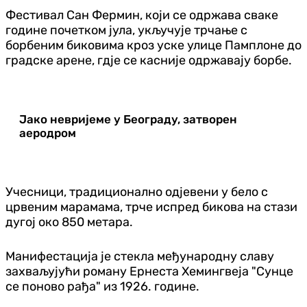
Фестивал Сан Фермин, који се одржава сваке
године почетком јула, укључује трчање с
борбеним биковима кроз уске улице Памплоне до
градске арене, гдје се касније одржавају борбе.
Јако невријеме у Београду, затворен
аеродром
Учесници, традиционално одјевени у бело с
црвеним марамама, трче испред бикова на стази
дугој око 850 метара.
Манифестација је стекла међународну славу
захваљујући роману Ернеста Хемингвеја "Сунце
се поново рађа" из 1926. године.