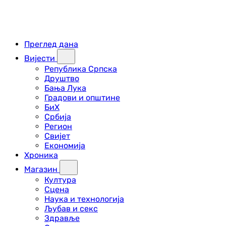
Преглед дана
Вијести
Република Српска
Друштво
Бања Лука
Градови и општине
БиХ
Србија
Регион
Свијет
Економија
Хроника
Магазин
Култура
Сцена
Наука и технологија
Љубав и секс
Здравље