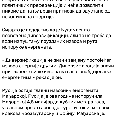
политичких преференција и неће дозволити
никоме да на њу врши притисак да одустане од
неког извора енергије.
Сијарто је подсјетио да је Будимпешта
посвећена диверзификацији, али то не треба да
води напуштању поузданих извора и рута
испоруке енергената.
- Диверзификација не значи замјену постојећег
извора енергије другим. Диверзификација значи
привлачење више извора за ваше снабдијевање
енергентима - рекао је он.
Русија остаје главни извозник енергената
Мађарској. Русија је ове године испоручила
Мађарској 4,8 милијарди кубних метара гаса,
углавном преко гасовода Турски ток и његових
кракова кроз Бугарску и Србију. Мађарска је,