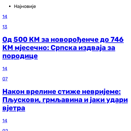
Најновије
14
13
Од 500 КМ за новорођенче до 746
КМ мјесечно: Српска издваја за
породице
14
07
Након врелине стиже невријеме:
Пљускови, грмљавина и јаки удари
вјетра
14
02