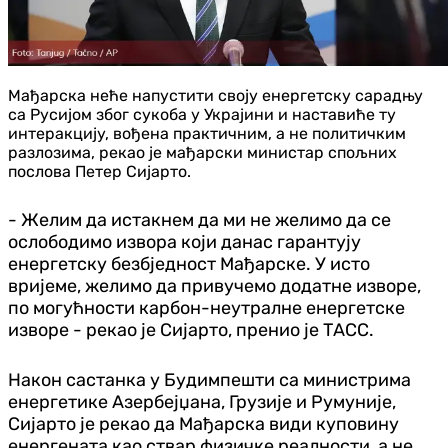
Мађарска неће напустити своју енергетску сарадњу
са Русијом због сукоба у Украјини и наставиће ту
интеракцију, вођена практичним, а не политичким
разлозима, рекао је мађарски министар спољних
послова Петер Сијарто.
- Желим да истакнем да ми не желимо да се
ослободимо извора који данас гарантују
енергетску безбједност Мађарске. У исто
вријеме, желимо да привучемо додатне изворе,
по могућности карбон-неутралне енергетске
изворе - рекао је Сијарто, пренио је ТАСС.
Након састанка у Будимпешти са министрима
енергетике Азербејџана, Грузије и Румуније,
Сијарто је рекао да Мађарска види куповину
енергената као ствар физичке реалности, а не