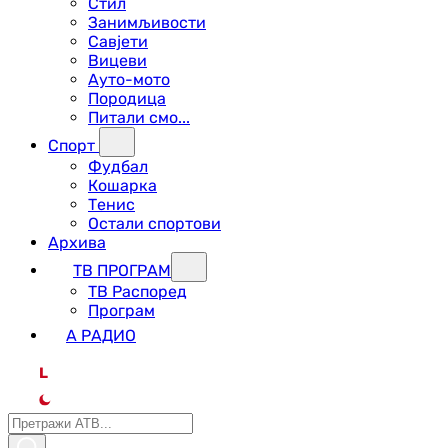
Стил
Занимљивости
Савјети
Вицеви
Ауто-мото
Породица
Питали смо...
Спорт
Фудбал
Кошарка
Тенис
Остали спортови
Архива
ТВ ПРОГРАМ
ТВ Распоред
Програм
А РАДИО
L