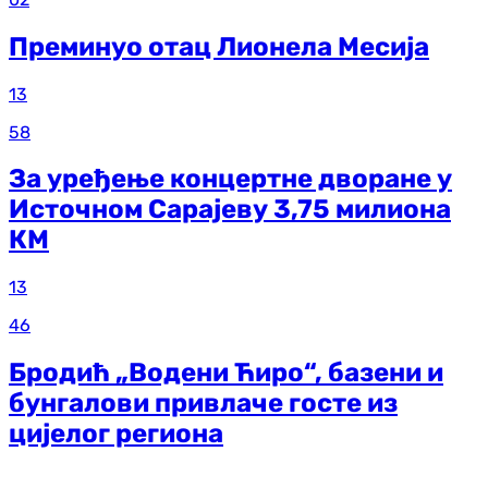
Преминуо отац Лионела Месија
13
58
За уређење концертне дворане у
Источном Сарајеву 3,75 милиона
КМ
13
46
Бродић „Водени Ћиро“, базени и
бунгалови привлаче госте из
цијелог региона