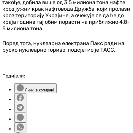
такође, добила више од 3,5 милиона тона нафте
кроз јужни крак нафтовода Дружба, који пролази
кроз територију Украјине, а очекује се да ће до
краја године тај обим порасти на приближно 4,8-
5 милиона тона.
Поред тога, нуклеарна електрана Пакс ради на
руско нуклеарно гориво, подсјетио је ТАСС.
Подијели:
Линк је копиран!