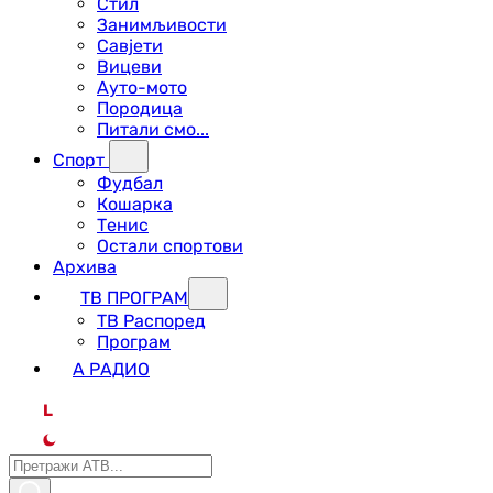
Стил
Занимљивости
Савјети
Вицеви
Ауто-мото
Породица
Питали смо...
Спорт
Фудбал
Кошарка
Тенис
Остали спортови
Архива
ТВ ПРОГРАМ
ТВ Распоред
Програм
А РАДИО
L