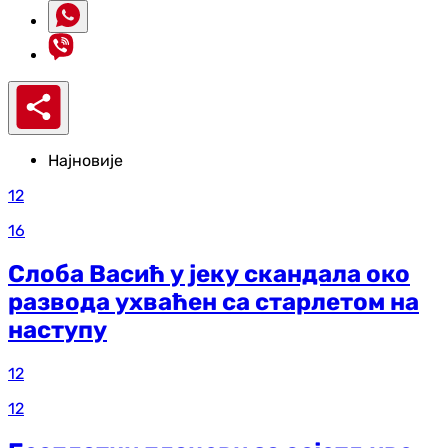
Најновије
12
16
Слоба Васић у јеку скандала око
развода ухваћен са старлетом на
наступу
12
12