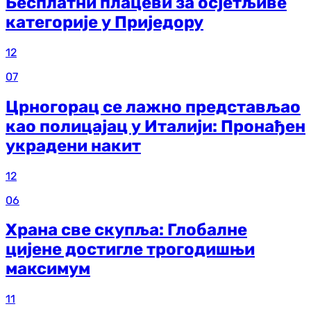
Бесплатни плацеви за осјетљиве
категорије у Приједору
12
07
Црногорац се лажно представљао
као полицајац у Италији: Пронађен
украдени накит
12
06
Храна све скупља: Глобалне
цијене достигле трогодишњи
максимум
11