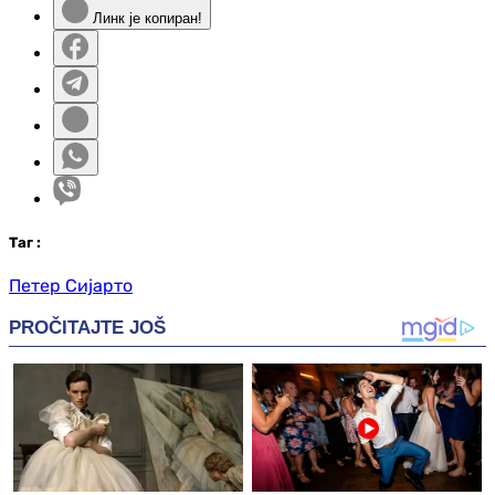
Линк је копиран!
Таг
:
Петер Сијарто