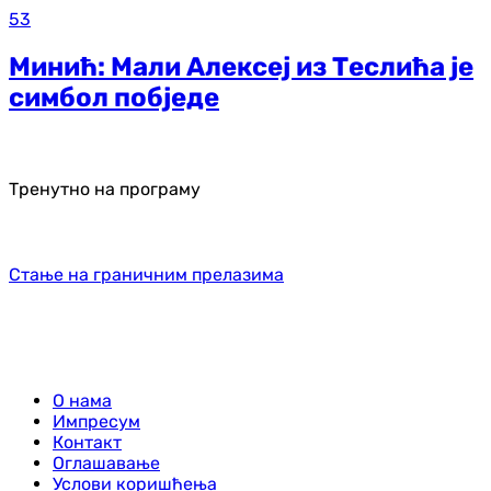
53
Минић: Мали Алексеј из Теслића је
симбол побједе
Тренутно на програму
Стање на граничним прелазима
О нама
Импресум
Контакт
Оглашавање
Услови коришћења