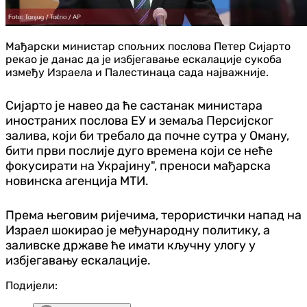
Мађарски министар спољних послова Петер Сијарто
рекао је данас да је избјегавање ескалације сукоба
између Израела и Палестинаца сада најважније.
Сијарто је навео да ће састанак министара
иностраних послова ЕУ и земаља Персијског
залива, који би требало да почне сутра у Оману,
бити први послије дуго времена који се неће
фокусирати на Украјину", преноси мађарска
новинска агенција МТИ.
Према његовим ријечима, терористички напад на
Израел шокирао је међународну политику, а
заливске државе ће имати кључну улогу у
избјегавању ескалације.
Подијели: