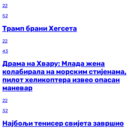
22
52
Трамп брани Хегсета
22
43
Драма на Хвару: Млада жена
колабирала на морским стијенама,
пилот хеликоптера извео опасан
маневар
22
32
Најбољи тенисер свијета завршио