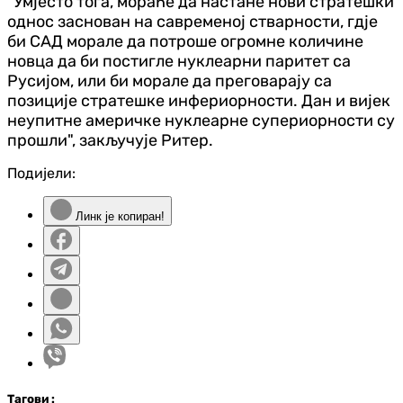
"Умјесто тога, мораће да настане нови стратешки
однос заснован на савременој стварности, гдје
би САД морале да потроше огромне количине
новца да би постигле нуклеарни паритет са
Русијом, или би морале да преговарају са
позиције стратешке инфериорности. Дан и вијек
неупитне америчке нуклеарне супериорности су
прошли", закључује Ритер.
Подијели:
Линк је копиран!
Таг
ови
: