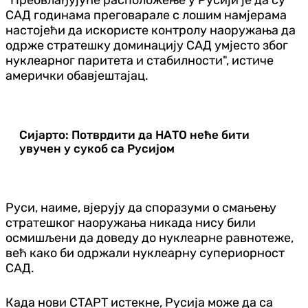
САД годинама преговарале с лошим намјерама
настојећи да искористе контролу наоружања да
одрже стратешку доминацију САД умјесто због
нуклеарног паритета и стабилности", истиче
амерички обавјештајац.
Сијарто: Потврдити да НАТО неће бити
увучен у сукоб са Русијом
Руси, наиме, вјерују да споразуми о смањењу
стратешког наоружања никада нису били
осмишљени да доведу до нуклеарне равнотеже,
већ како би одржали нуклеарну супериорност
САД.
Када нови СТАРТ истекне, Русија може да са