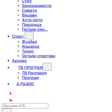
Стил
Занимљивости
Савјети
Вицеви
Ауто-мото
Породица
Питали смо...
Спорт
Фудбал
Кошарка
Тенис
Остали спортови
Архива
ТВ ПРОГРАМ
ТВ Распоред
Програм
А РАДИО
L