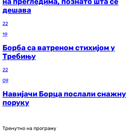
на прегледима, познато шта се
дешава
22
19
Борба са ватреном стихијом у
Требињу
22
09
Навијачи Борца послали снажну
поруку
Тренутно на програму