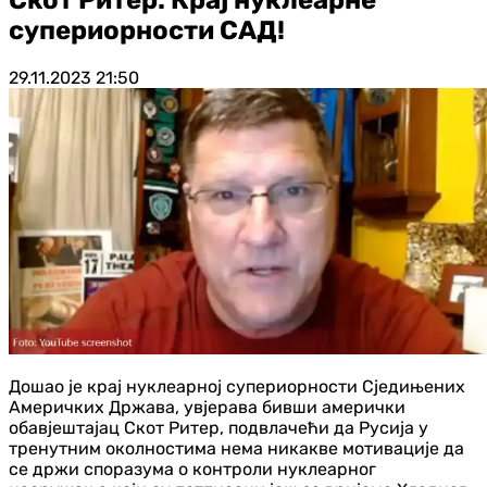
супериорности САД!
29.11.2023
21:50
Дошао је крај нуклеарној супериорности Сједињених
Америчких Држава, увјерава бивши амерички
обавјештајац Скот Ритер, подвлачећи да Русија у
тренутним околностима нема никакве мотивације да
се држи споразума о контроли нуклеарног