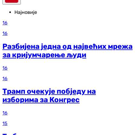
Најновије
16
16
Разбијена једна од највећих мрежа
за кријумчарење људи
16
16
Трамп очекује побједу на
изборима за Конгрес
16
15