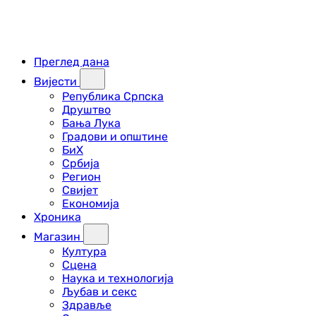
Преглед дана
Вијести
Република Српска
Друштво
Бања Лука
Градови и општине
БиХ
Србија
Регион
Свијет
Економија
Хроника
Магазин
Култура
Сцена
Наука и технологија
Љубав и секс
Здравље