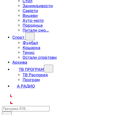
Стил
Занимљивости
Савјети
Вицеви
Ауто-мото
Породица
Питали смо...
Спорт
Фудбал
Кошарка
Тенис
Остали спортови
Архива
ТВ ПРОГРАМ
ТВ Распоред
Програм
А РАДИО
L