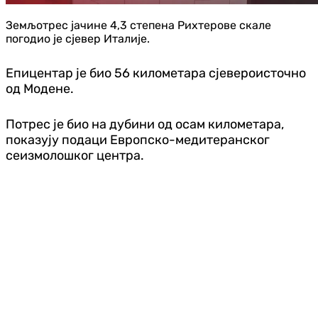
Земљотрес јачине 4,3 степена Рихтерове скале
погодио је сјевер Италије.
Епицентар је био 56 километара сјевероисточно
од Модене.
Потрес је био на дубини од осам километара,
показују подаци Европско-медитеранског
сеизмолошког центра.