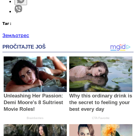
Таг
:
Земљотрес