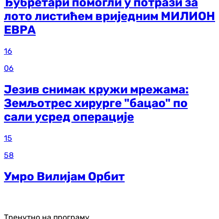
Ђубретари помогли у потрази за
лото листићем вриједним МИЛИОН
ЕВРА
16
06
Језив снимак кружи мрежама:
Земљотрес хирурге "бацао" по
сали усред операције
15
58
Умро Вилијам Орбит
Тренутно на програму