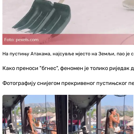
На пустињу Атакама, најсувље мјесто на Земљи, пао је с
Како преноси "бгнес", феномен је толико риједак 
Фотографију снијегом прекривеног пустињског пе