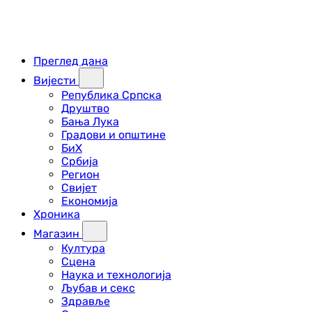
Преглед дана
Вијести
Република Српска
Друштво
Бања Лука
Градови и општине
БиХ
Србија
Регион
Свијет
Економија
Хроника
Магазин
Култура
Сцена
Наука и технологија
Љубав и секс
Здравље