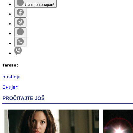
Линк је копиран!
Таг
ови
:
pustinja
Снијег