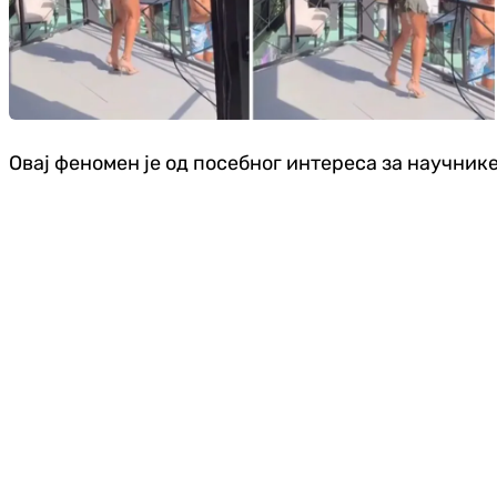
Овај феномен је од посебног интереса за научнике