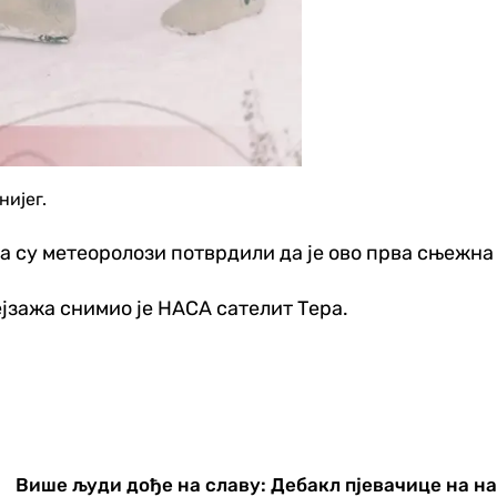
нијег.
да су метеоролози потврдили да је ово прва сњежна
јзажа снимио је НАСА сателит Тера.
Више људи дође на славу: Дебакл пјевачице на на