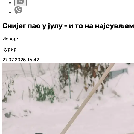
Снијег пао у јулу - и то на најсувље
Извор:
Курир
27.07.2025
16:42