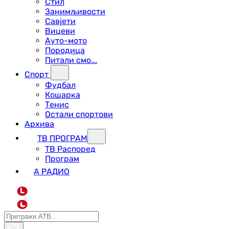
Стил
Занимљивости
Савјети
Вицеви
Ауто-мото
Породица
Питали смо...
Спорт
Фудбал
Кошарка
Тенис
Остали спортови
Архива
ТВ ПРОГРАМ
ТВ Распоред
Програм
А РАДИО
L