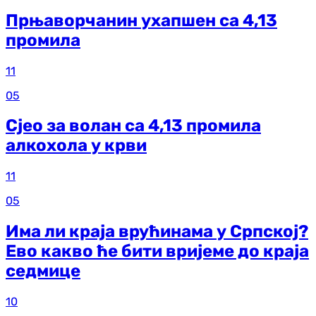
Прњаворчанин ухапшен са 4,13
промила
11
05
Сјео за волан са 4,13 промила
алкохола у крви
11
05
Има ли краја врућинама у Српској?
Ево какво ће бити вријеме до краја
седмице
10