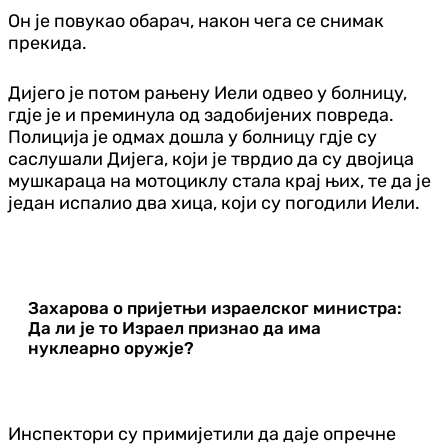
Он је повукао обарач, након чега се снимак
прекида.
Дијего је потом рањену Иели одвео у болницу,
гдје је и преминула од задобијених повреда.
Полиција је одмах дошла у болницу гдје су
саслушали Дијега, који је тврдио да су двојица
мушкараца на мотоциклу стала крај њих, те да је
један испалио два хица, који су погодили Иели.
Захарова о пријетњи израелског министра:
Да ли је то Израел признао да има
нуклеарно оружје?
Инспектори су примијетили да даје опречне