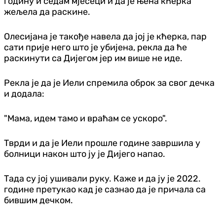
годину и седам мјесеци и да је њена кћерка
жељела да раскине.
Олесијана је такође навела да јој је кћерка, пар
сати прије него што је убијена, рекла да ће
раскинути са Дијегом јер им више не иде.
Рекла је да је Иели спремила оброк за свог дечка
и додала:
"Мама, идем тамо и враћам се ускоро".
Тврди и да је Иели прошле године завршила у
болници након што ју је Дијего напао.
Тада су јој ушивали руку. Каже и да ју је 2022.
године претукао кад је сазнао да је причала са
бившим дечком.