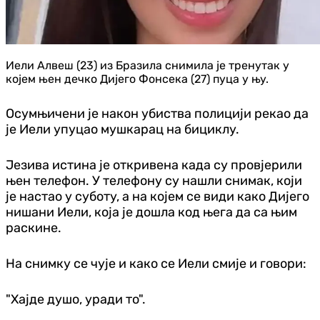
Иели Алвеш (23) из Бразила снимила је тренутак у
којем њен дечко Дијего Фонсека (27) пуца у њу.
Осумњичени је након убиства полицији рекао да
је Иели упуцао мушкарац на бициклу.
Језива истина је откривена када су провјерили
њен телефон. У телефону су нашли снимак, који
је настао у суботу, а на којем се види како Дијего
нишани Иели, која је дошла код њега да са њим
раскине.
На снимку се чује и како се Иели смије и говори:
"Хајде душо, уради то".