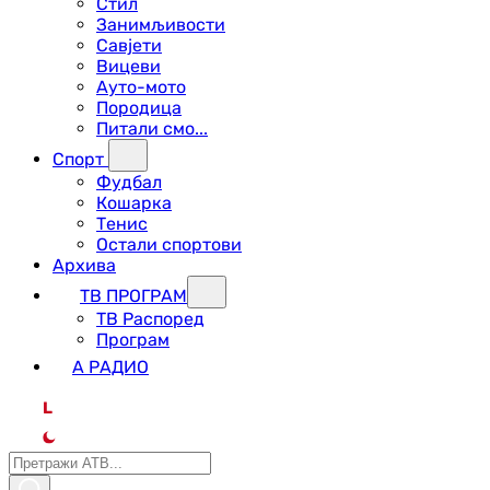
Стил
Занимљивости
Савјети
Вицеви
Ауто-мото
Породица
Питали смо...
Спорт
Фудбал
Кошарка
Тенис
Остали спортови
Архива
ТВ ПРОГРАМ
ТВ Распоред
Програм
А РАДИО
L