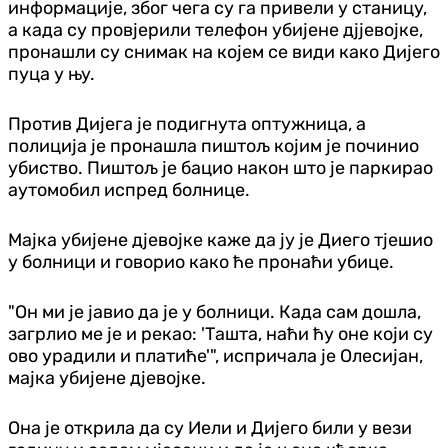
информације, због чега су га привели у станицу,
а када су провјерили телефон убијене дјјевојке,
пронашли су снимак на којем се види како Дијего
пуца у њу.
Против Дијега је подигнута оптужница, а
полиција је пронашла пиштољ којим је починио
убиство. Пиштољ је бацио након што је паркирао
аутомобил испред болнице.
Мајка убијене дјевојке каже да ју је Диего тјешио
у болници и говорио како ће пронаћи убице.
"Он ми је јавио да је у болници. Када сам дошла,
загрлио ме је и рекао: 'Ташта, наћи ћу оне који су
ово урадили и платиће'", испричала је Олесијан,
мајка убијене дјевојке.
Она је открила да су Иели и Дијего били у вези