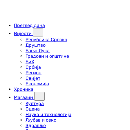
Преглед дана
Вијести
Република Српска
Друштво
Бања Лука
Градови и општине
БиХ
Србија
Регион
Свијет
Економија
Хроника
Магазин
Култура
Сцена
Наука и технологија
Љубав и секс
Здравље