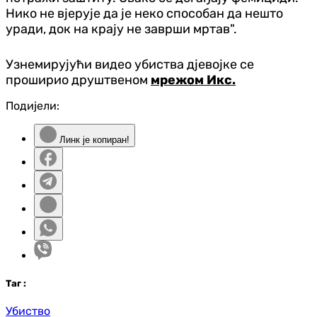
Нико не вјерује да је неко способан да нешто
уради, док на крају не заврши мртав".
Узнемирујући видео убиства дјевојке се
проширио друштвеном
мрежом Икс.
Подијели:
Линк је копиран!
Таг
:
Убиство