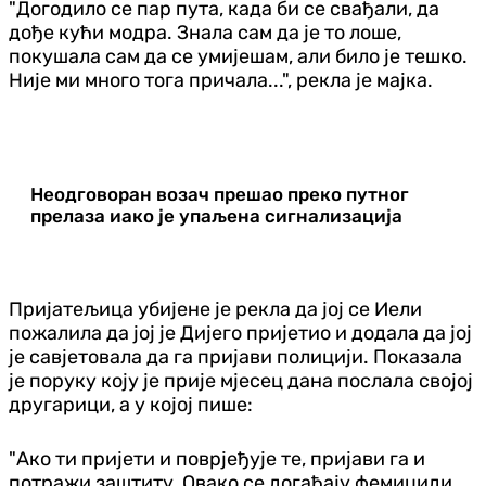
"Догодило се пар пута, када би се свађали, да
дође кући модра. Знала сам да је то лоше,
покушала сам да се умијешам, али било је тешко.
Није ми много тога причала...", рекла је мајка.
Неодговоран возач прешао преко путног
прелаза иако је упаљена сигнализација
Пријатељица убијене је рекла да јој се Иели
пожалила да јој је Дијего пријетио и додала да јој
је савјетовала да га пријави полицији. Показала
је поруку коју је прије мјесец дана послала својој
другарици, а у којој пише:
"Ако ти пријети и поврјеђује те, пријави га и
потражи заштиту. Овако се догађају фемициди.