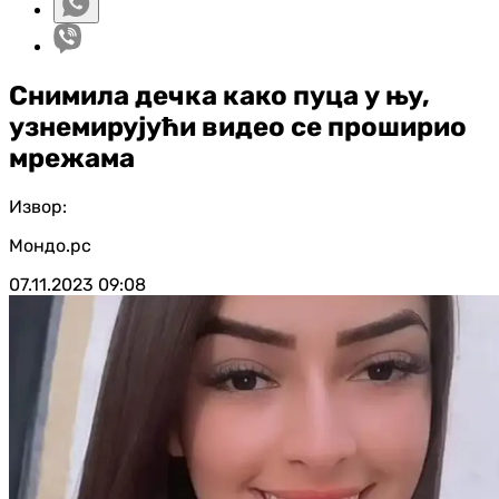
Снимила дечка како пуца у њу,
узнемирујући видео се проширио
мрежама
Извор:
Мондо.рс
07.11.2023
09:08