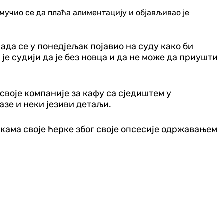
 мучио се да плаћа алиментацију и објављивао је
ада се у понедјељак појавио на суду како би
је судији да је без новца и да не може да приушти
 своје компаније за кафу са сједиштем у
лазе и неки језиви детаљи.
чкама своје ћерке због своје опсесије одржавањем