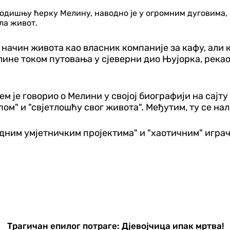
тогодишњу ћерку Мелину, наводно је у огромним дуговима,
ла живот.
 начин живота као власник компаније за кафу, али к
ине током путовања у сјеверни дио Њујорка, рекао 
м је говорио о Мелини у својој биографији на сајту
пом" и "свјетлошћу свог живота". Међутим, ту се на
редним умјетничким пројектима" и "хаотичним" игра
Трагичан епилог потраге: Дјевојчица ипак мртва!