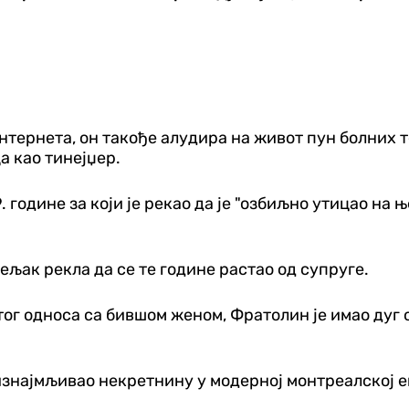
интернета, он такође алудира на живот пун болних т
ца као тинејџер.
године за који је рекао да је "озбиљно утицао на њ
ељак рекла да се те године растао од супруге.
ог односа са бившом женом, Фратолин је имао дуг о
знајмљивао некретнину у модерној монтреалској енк