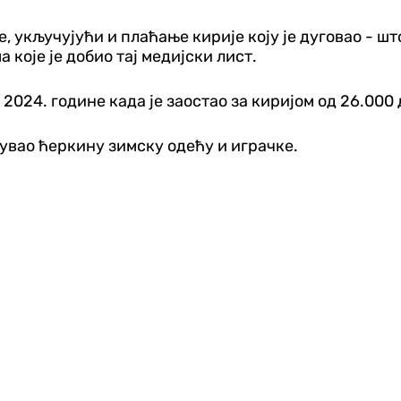
, укључујући и плаћање кирије коју је дуговао - ш
 које је добио тај медијски лист.
2024. године када је заостао за киријом од 26.000
 чувао ћеркину зимску одећу и играчке.