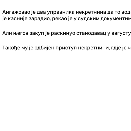
Ангажовао је два управника некретнина да то воде
је касније зарадио, рекао је у судским документима
Али његов закуп је раскинуо станодавац у августу 
Такође му је одбијен приступ некретнини, гдје је