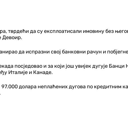
ара, тврдећи да су експлоатисали имовину без њег
е Девоир.
анирао да испразни свој банковни рачун и побјегне 
ада посједовао и за који још увијек дугује Банци Н
ђу Италије и Канаде.
 97.000 долара неплаћених дугова по кредитним ка
.