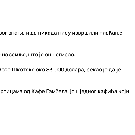
овог знања и да никада нису извршили плаћање
из земље, што је он негирао.
ове Шкотске око 83.000 долара, рекао је да је
ртицама од Кафе Гамбела, још једног кафића који