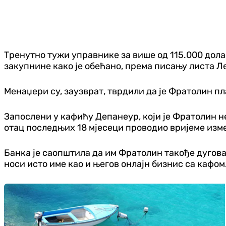
Тренутно тужи управнике за више од 115.000 дол
закупнине како је обећано, према писању листа Л
Менаџери су, заузврат, тврдили да је Фратолин пл
Запослени у кафићу Депанеур, који је Фратолин нек
отац последњих 18 мјесеци проводио вријеме изме
Банка је саопштила да им Фратолин такође дугова
носи исто име као и његов онлајн бизнис са кафом