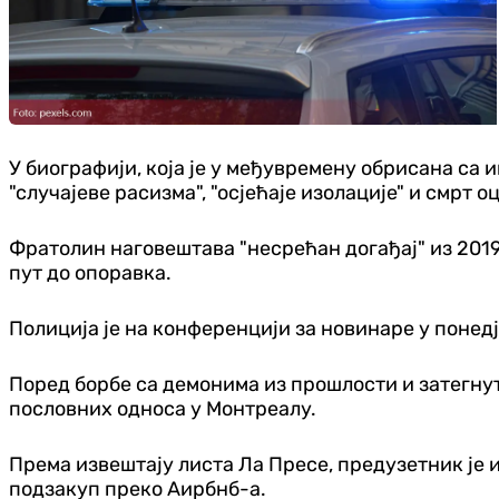
У биографији, која је у међувремену обрисана са 
"случајеве расизма", "осјећаје изолације" и смрт о
Фратолин наговештава "несрећан догађај" из 2019. 
пут до опоравка.
Полиција је на конференцији за новинаре у понедј
Поред борбе са демонима из прошлости и затегнут
пословних односа у Монтреалу.
Према извештају листа Ла Пресе, предузетник је и
подзакуп преко Аирбнб-а.