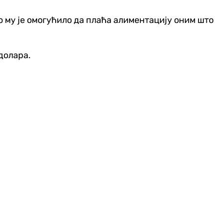
то му је омогућило да плаћа алиментацију оним што
 долара.