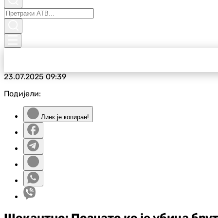
23.07.2025
09:39
Подијели:
Линк је копиран!
Шокантно: Познато ко је убица бру