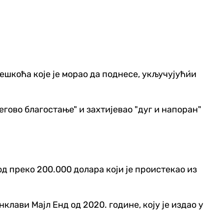
ешкоћа које је морао да поднесе, укључујући́и
егово благостање" и захтијевао "дуг и напоран"
д преко 200.000 долара који је проистекао из
лави Мајл Енд од 2020. године, коју је издао у