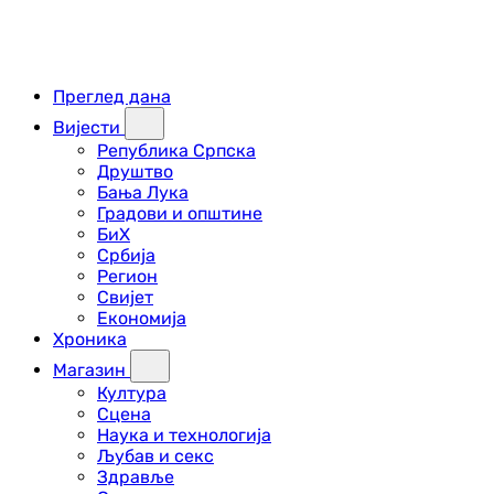
Преглед дана
Вијести
Република Српска
Друштво
Бања Лука
Градови и општине
БиХ
Србија
Регион
Свијет
Економија
Хроника
Магазин
Култура
Сцена
Наука и технологија
Љубав и секс
Здравље