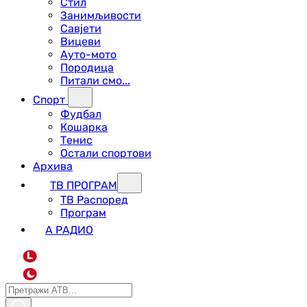
Стил
Занимљивости
Савјети
Вицеви
Ауто-мото
Породица
Питали смо...
Спорт
Фудбал
Кошарка
Тенис
Остали спортови
Архива
ТВ ПРОГРАМ
ТВ Распоред
Програм
А РАДИО
L