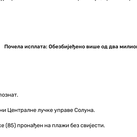
Почела исплата: Обезбијеђено више од два мили
познат.
ни Централне лучке управе Солуна.
е (85) пронађен на плажи без свијести.