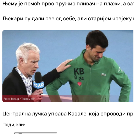
Њему је помоћ прво пружио пливач на плажи, а за
Љекари су дали све од себе, али старијем човјеку 
Централна лучка управа Кавале, која спроводи пр
Подијели: