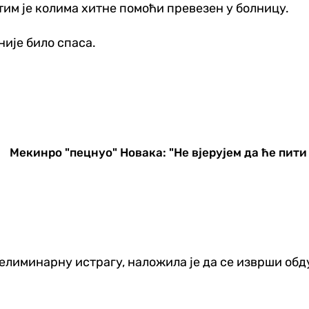
тим је колима хитне помоћи превезен у болницу.
није било спаса.
Мекинро "пецнуо" Новака: "Не вјерујем да ће пит
елиминарну истрагу, наложила је да се изврши обд