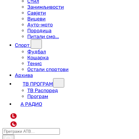
Стил
Занимљивости
Савјети
Вицеви
Ауто-мото
Породица
Питали смо...
Спорт
Фудбал
Кошарка
Тенис
Остали спортови
Архива
ТВ ПРОГРАМ
ТВ Распоред
Програм
А РАДИО
L