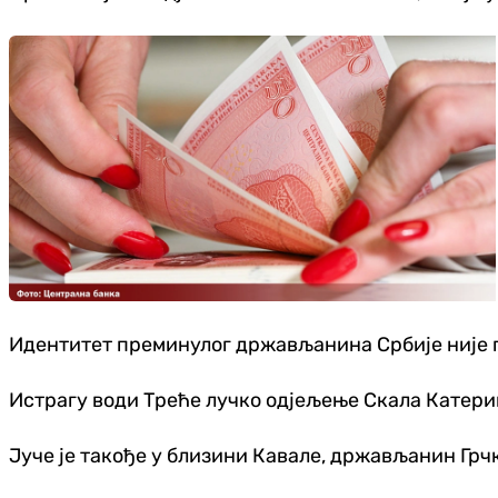
Идентитет преминулог држављанина Србије није 
Истрагу води Треће лучко одјељење Скала Катери
Јуче је такође у близини Кавале, држављанин Грчк