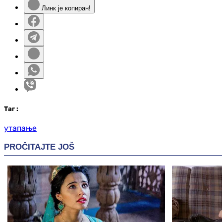
Линк је копиран!
Таг
:
утапање