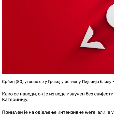
Србин (80) утопио се у Грчкој у региону Пијерија близу 
Како се наводи, он је из воде извучен без свијест
Катеринију.
Примљен је на одјељење интензивне његе, али је 