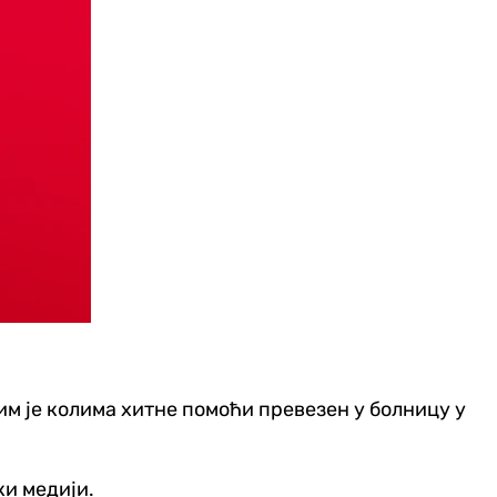
тим је колима хитне помоћи превезен у болницу у
ки медији.