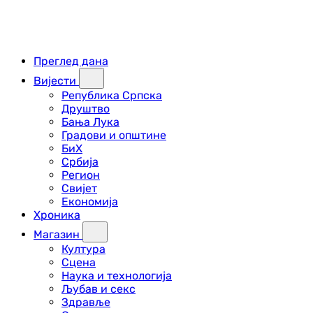
Преглед дана
Вијести
Република Српска
Друштво
Бања Лука
Градови и општине
БиХ
Србија
Регион
Свијет
Економија
Хроника
Магазин
Култура
Сцена
Наука и технологија
Љубав и секс
Здравље