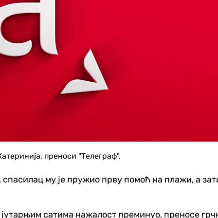
Катеринија, преноси "Телеграф".
и, спасилац му је пружио прву помоћ на плажи, а за
у јутарњим сатима нажалост преминуо, преносе грч