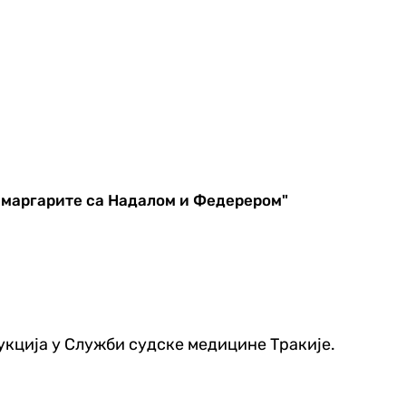
и маргарите са Надалом и Федерером"
укција у Служби судске медицине Тракије.