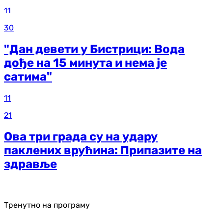
11
30
"Дан девети у Бистрици: Вода
дође на 15 минута и нема је
сатима"
11
21
Ова три града су на удару
паклених врућина: Припазите на
здравље
Тренутно на програму