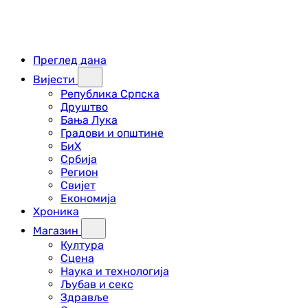
Преглед дана
Вијести
Република Српска
Друштво
Бања Лука
Градови и општине
БиХ
Србија
Регион
Свијет
Економија
Хроника
Магазин
Култура
Сцена
Наука и технологија
Љубав и секс
Здравље