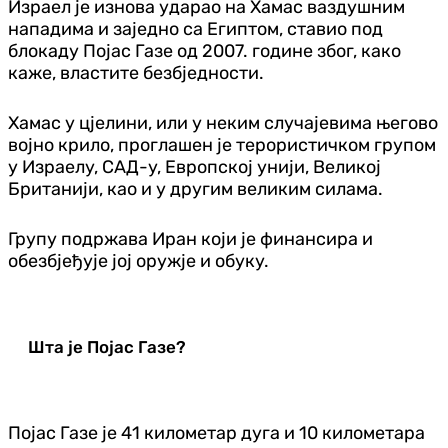
Израел је изнова ударао на Хамас ваздушним
нападима и заједно са Египтом, ставио под
блокаду Појас Газе од 2007. године због, како
каже, властите безбједности.
Хамас у цјелини, или у неким случајевима његово
војно крило, проглашен је терористичком групом
у Израелу, САД-у, Европској унији, Великој
Британији, као и у другим великим силама.
Групу подржава Иран који је финансира и
обезбјеђује јој оружје и обуку.
Шта је Појас Газе?
Појас Газе је 41 километар дуга и 10 километара