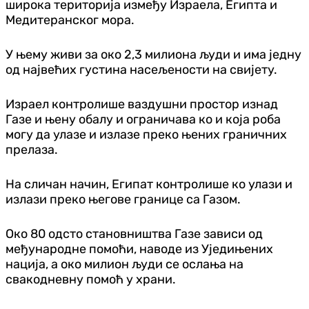
широка територија између Израела, Египта и
Медитеранског мора.
У њему живи за око 2,3 милиона људи и има једну
од највећих густина насељености на свијету.
Израел контролише ваздушни простор изнад
Газе и њену обалу и ограничава ко и која роба
могу да улазе и излазе преко њених граничних
прелаза.
На сличан начин, Египат контролише ко улази и
излази преко његове границе са Газом.
Око 80 одсто становништва Газе зависи од
међународне помоћи, наводе из Уједињених
нација, а око милион људи се ослања на
свакодневну помоћ у храни.