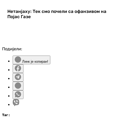
Нетанјаху: Тек смо почели са офанзивом на
Појас Газе
Подијели:
Линк је копиран!
Таг
: