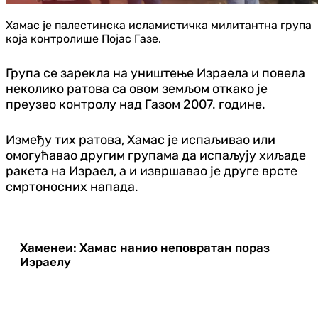
Хамас је палестинска исламистичка милитантна група
која контролише Појас Газе.
Група се зарекла на уништење Израела и повела
неколико ратова са овом земљом откако је
преузео контролу над Газом 2007. године.
Између тих ратова, Хамас је испаљивао или
омогућавао другим групама да испаљују хиљаде
ракета на Израел, а и извршавао је друге врсте
смртоносних напада.
Хаменеи: Хамас нанио неповратан пораз
Израелу