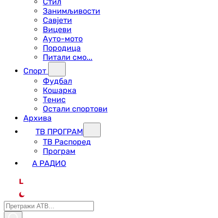
Стил
Занимљивости
Савјети
Вицеви
Ауто-мото
Породица
Питали смо...
Спорт
Фудбал
Кошарка
Тенис
Остали спортови
Архива
ТВ ПРОГРАМ
ТВ Распоред
Програм
А РАДИО
L