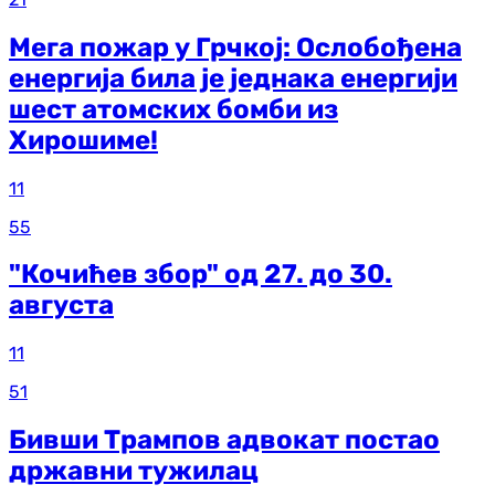
Мега пожар у Грчкој: Ослобођена
енергија била је једнака енергији
шест атомских бомби из
Хирошиме!
11
55
"Кочићев збор" од 27. до 30.
августа
11
51
Бивши Трампов адвокат постао
државни тужилац