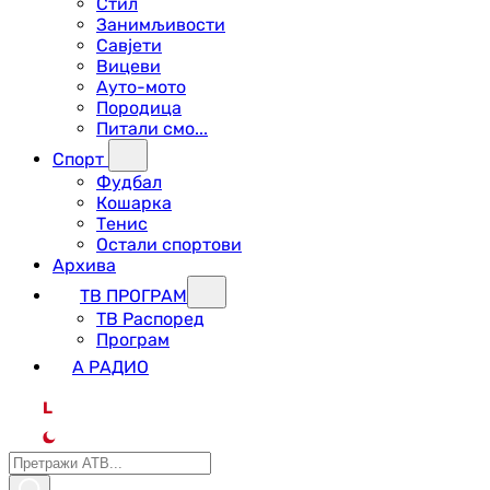
Стил
Занимљивости
Савјети
Вицеви
Ауто-мото
Породица
Питали смо...
Спорт
Фудбал
Кошарка
Тенис
Остали спортови
Архива
ТВ ПРОГРАМ
ТВ Распоред
Програм
А РАДИО
L