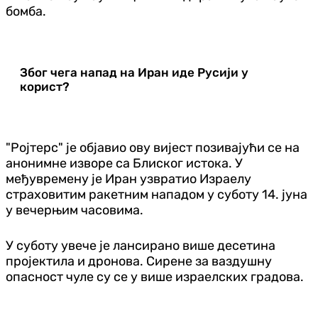
бомба.
Због чега напад на Иран иде Русији у
корист?
"Ројтерс" је објавио ову вијест позивајући се на
анонимне изворе са Блиског истока. У
међувремену је Иран узвратио Израелу
страховитим ракетним нападом у суботу 14. јуна
у вечерњим часовима.
У суботу увече је лансирано више десетина
пројектила и дронова. Сирене за ваздушну
опасност чуле су се у више израелских градова.