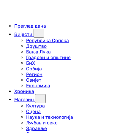
Преглед дана
Вијести
Република Српска
Друштво
Бања Лука
Градови и општине
БиХ
Србија
Регион
Свијет
Економија
Хроника
Магазин
Култура
Сцена
Наука и технологија
Љубав и секс
Здравље