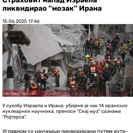
ликвидирао ''мозак'' Ирана
15.06.2025
17:46
У сукобу Израела и Ирана, убијено је чак 14 иранских
нуклеарних научника, преноси "Скај њуз" сазнање
"Ројтерса".
Углавном су научници ликвидирани путем ауто-