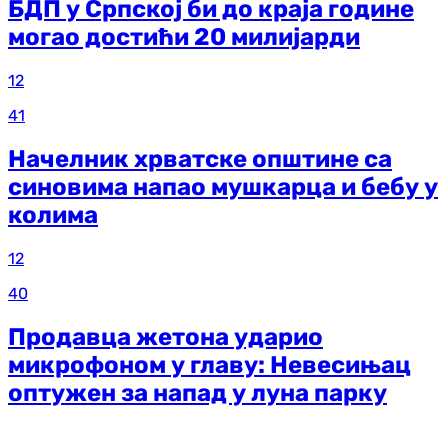
БДП у Српској би до краја године
могао достићи 20 милијарди
12
41
Начелник хрватске општине са
синовима напао мушкарца и бебу у
колима
12
40
Продавца жетона ударио
микрофоном у главу: Невесињац
оптужен за напад у луна парку