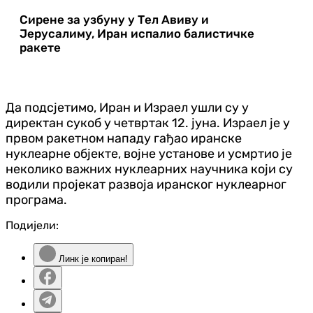
Сирене за узбуну у Тел Авиву и
Јерусалиму, Иран испалио балистичке
ракете
Да подсјетимо, Иран и Израел ушли су у
директан сукоб у четвртак 12. јуна. Израел је у
првом ракетном нападу гађао иранске
нуклеарне објекте, војне установе и усмртио је
неколико важних нуклеарних научника који су
водили пројекат развоја иранског нуклеарног
програма.
Подијели:
Линк је копиран!