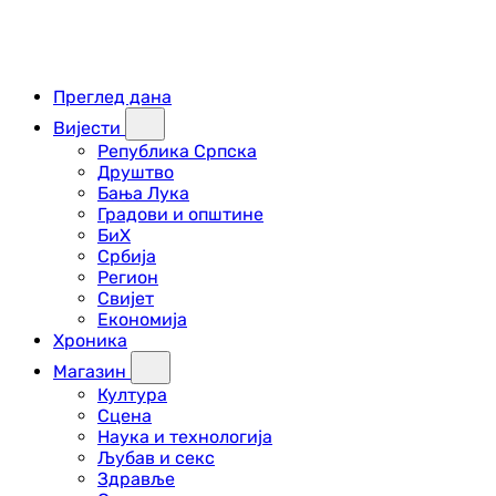
Преглед дана
Вијести
Република Српска
Друштво
Бања Лука
Градови и општине
БиХ
Србија
Регион
Свијет
Економија
Хроника
Магазин
Култура
Сцена
Наука и технологија
Љубав и секс
Здравље