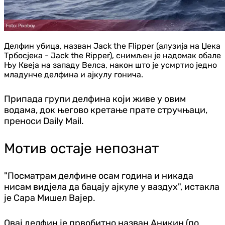
Делфин убица, назван Jack the Flipper (алузија на Џека
Трбосјека - Jack the Ripper), снимљен је надомак обале
Њу Квеја на западу Велса, након што је усмртио једно
младунче делфина и ајкулу гонича.
Припада групи делфина који живе у овим
водама, док његово кретање прате стручњаци,
преноси Daily Mail.
Мотив остаје непознат
"Посматрам делфине осам година и никада
нисам вид‌јела да бацају ајкуле у ваздух", истакла
је Сара Мишел Вајер.
Овај делфин је првобитно назван Аникин (по