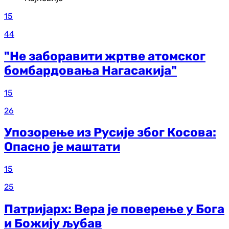
15
44
"Не заборавити жртве атомског
бомбардовања Нагасакија"
15
26
Упозорење из Русије због Косова:
Опасно је маштати
15
25
Патријарх: Вера је поверење у Бога
и Божију љубав