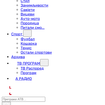
Стил
Занимљивости
Савјети
Вицеви
Ауто-мото
Породица
Питали смо...
Спорт
Фудбал
Кошарка
Тенис
Остали спортови
Архива
ТВ ПРОГРАМ
ТВ Распоред
Програм
А РАДИО
L