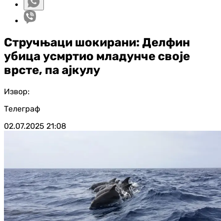
Стручњаци шокирани: Делфин
убица усмртио младунче своје
врсте, па ајкулу
Извор:
Телеграф
02.07.2025
21:08