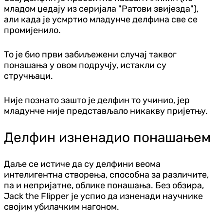
младом џедају из серијала "Ратови звијезда"),
али када је усмртио младунче делфина све се
промијенило.
То је био први забиљежени случај таквог
понашања у овом подручју, истакли су
стручњаци.
Није познато зашто је делфин то учинио, јер
младунче није представљало никакву пријетњу.
Делфин изненадио понашањем
Даље се истиче да су делфини веома
интелигентна створења, способна за различите,
па и непријатне, облике понашања. Без обзира,
Jack the Flipper је успио да изненади научнике
својим убилачким нагоном.