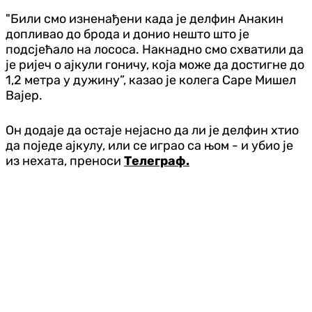
"Били смо изненађени када је делфин Анакин
допливао до брода и донио нешто што је
подсјећало на лососа. Накнадно смо схватили да
је ријеч о ајкули гоничу, која може да достигне до
1,2 метра у дужину”, казао је колега Саре Мишел
Вајер.
Он додаје да остаје нејасно да ли је делфин хтио
да поједе ајкулу, или се играо са њом - и убио је
из нехата, преноси
Телеграф.