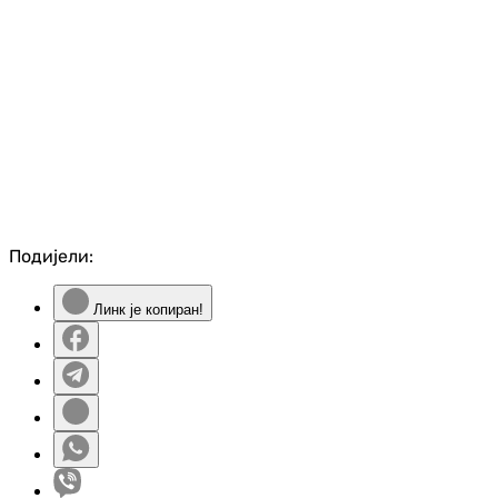
Подијели:
Линк је копиран!