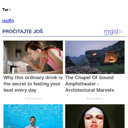
Таг
:
delfin