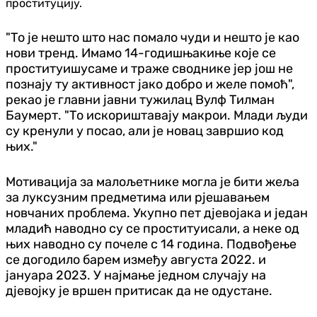
проституцију.
"То је нешто што нас помало чуди и нешто је као
нови тренд. Имамо 14-годишњакиње које се
проституишусаме и траже своднике јер још не
познају ту активност јако добро и желе помоћ",
рекао је главни јавни тужилац Вулф Тилман
Баумерт. "То искориштавају макрои. Млади људи
су кренули у посао, али је новац завршио код
њих."
Мотивација за малољетнике могла је бити жеља
за луксузним предметима или рјешавањем
новчаних проблема. Укупно пет д‌јевојака и један
младић наводно су се проституисали, а неке од
њих наводно су почеле с 14 година. Подвођење
се догодило барем између августа 2022. и
јануара 2023. У најмање једном случају на
д‌јевојку је вршен притисак да не одустане.