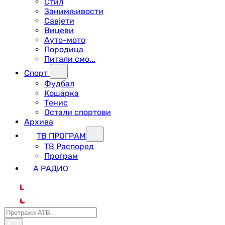
Стил
Занимљивости
Савјети
Вицеви
Ауто-мото
Породица
Питали смо...
Спорт
Фудбал
Кошарка
Тенис
Остали спортови
Архива
ТВ ПРОГРАМ
ТВ Распоред
Програм
А РАДИО
L