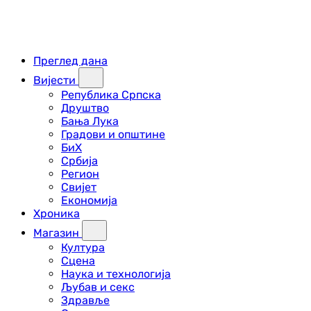
Преглед дана
Вијести
Република Српска
Друштво
Бања Лука
Градови и општине
БиХ
Србија
Регион
Свијет
Економија
Хроника
Магазин
Култура
Сцена
Наука и технологија
Љубав и секс
Здравље