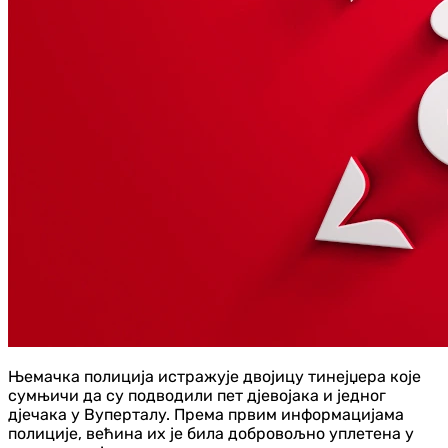
Њемачка полиција истражује двојицу тинејџера које
сумњичи да су подводили пет д‌јевојака и једног
д‌јечака у Вуперталу. Према првим информацијама
полиције, већина их је била добровољно уплетена у