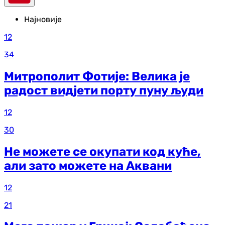
Најновије
12
34
Митрополит Фотије: Велика је
радост видјети порту пуну људи
12
30
Не можете се окупати код куће,
али зато можете на Аквани
12
21