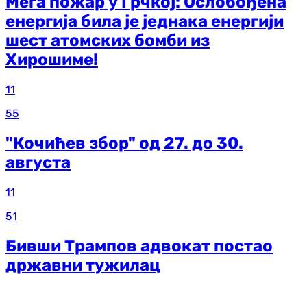
Мега пожар у Грчкој: Ослобођена
енергија била је једнака енергији
шест атомских бомби из
Хирошиме!
11
55
"Кочићев збор" од 27. до 30.
августа
11
51
Бивши Трампов адвокат постао
државни тужилац