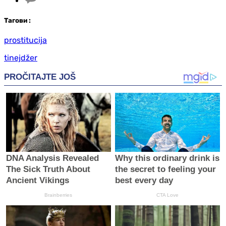
Таг
ови
:
prostitucija
tinejdžer