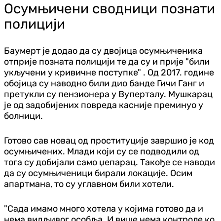
Осумњичени сводници познати
полицији
Баумерт је додао да су двојица осумњиченика
отприје позната полицији те да су и прије "били
укључени у кривичне поступке" . Од 2017. године
обојица су наводно били дио банде Гичи Ганг и
претукли су пензионера у Вуперталу. Мушкарац
је од задобијених повреда касније преминуо у
болници.
Готово сав новац од проституције завршио је код
осумњичених. Млади који су се подводили од
тога су добијали само џепарац. Такође се наводи
да су осумњиченици бирали локације. Осим
апартмана, то су углавном били хотели.
"Сада имамо много хотела у којима готово да и
нема видљивог особља. И више нема контроле ко