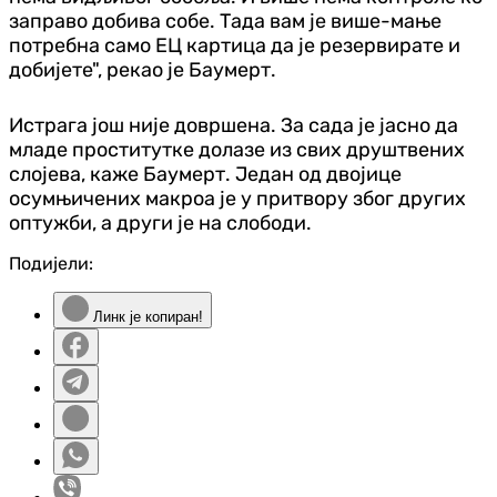
заправо добива собе. Тада вам је више-мање
потребна само ЕЦ картица да је резервирате и
добијете", рекао је Баумерт.
Истрага још није довршена. За сада је јасно да
младе проститутке долазе из свих друштвених
слојева, каже Баумерт. Један од двојице
осумњичених макроа је у притвору због других
оптужби, а други је на слободи.
Подијели:
Линк је копиран!