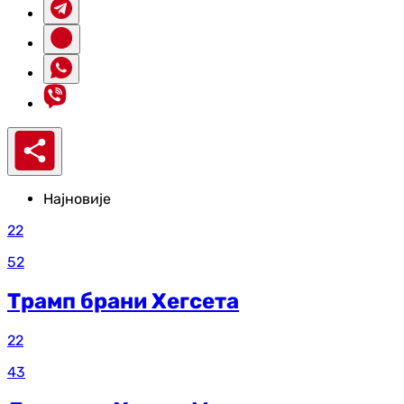
Најновије
22
52
Трамп брани Хегсета
22
43