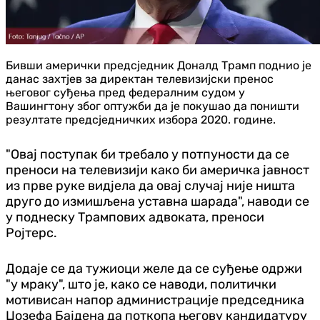
Бивши амерички предсједник Доналд Трамп поднио је
данас захтјев за директан телевизијски пренос
његовог суђења пред федералним судом у
Вашингтону због оптужби да је покушао да поништи
резултате предсједничких избора 2020. године.
"Овај поступак би требало у потпуности да се
преноси на телевизији како би америчка јавност
из прве руке вид‌јела да овај случај није ништа
друго до измишљена уставна шарада", наводи се
у поднеску Трампових адвоката, преноси
Ројтерс.
Додаје се да тужиоци желе да се суђење одржи
"у мраку", што је, како се наводи, политички
мотивисан напор администрације председника
Џозефа Бајдена да поткопа његову кандидатуру