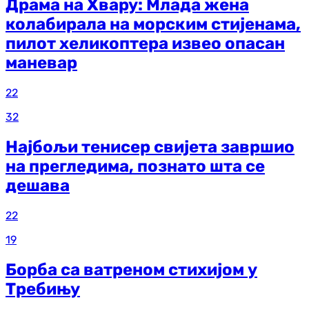
Драма на Хвару: Млада жена
колабирала на морским стијенама,
пилот хеликоптера извео опасан
маневар
22
32
Најбољи тенисер свијета завршио
на прегледима, познато шта се
дешава
22
19
Борба са ватреном стихијом у
Требињу