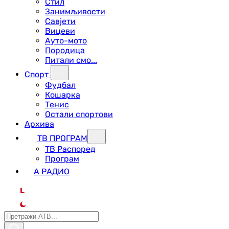
Стил
Занимљивости
Савјети
Вицеви
Ауто-мото
Породица
Питали смо...
Спорт
Фудбал
Кошарка
Тенис
Остали спортови
Архива
ТВ ПРОГРАМ
ТВ Распоред
Програм
А РАДИО
L