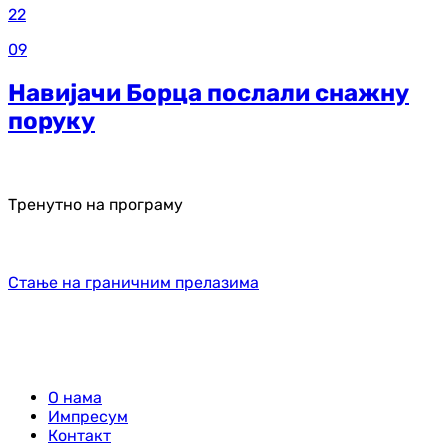
22
09
Навијачи Борца послали снажну
поруку
Тренутно на програму
Стање на граничним прелазима
О нама
Импресум
Контакт