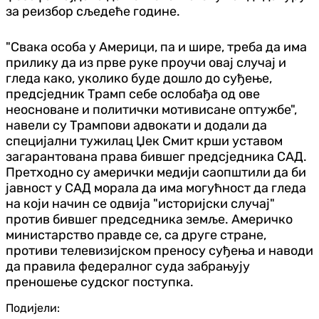
за реизбор сљедеће године.
"Свака особа у Америци, па и шире, треба да има
прилику да из прве руке проучи овај случај и
гледа како, уколико буде дошло до суђење,
предсједник Трамп себе ослобађа од ове
неосноване и политички мотивисане оптужбе",
навели су Трампови адвокати и додали да
специјални тужилац Џек Смит крши уставом
загарантована права бившег предсједника САД.
Претходно су амерички медији саопштили да би
јавност у САД морала да има могућност да гледа
на који начин се одвија "историјски случај"
против бившег председника земље. Америчко
министарство правде се, са друге стране,
противи телевизијском преносу суђења и наводи
да правила федералног суда забрањују
преношење судског поступка.
Подијели: