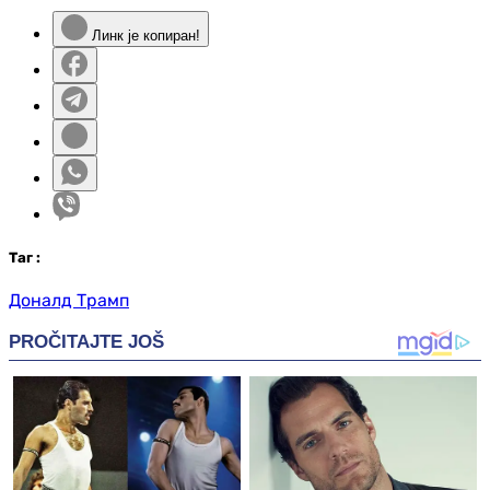
Линк је копиран!
Таг
:
Доналд Трамп