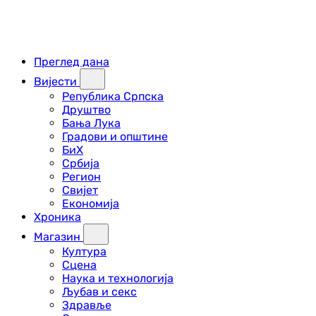
Преглед дана
Вијести
Република Српска
Друштво
Бања Лука
Градови и општине
БиХ
Србија
Регион
Свијет
Економија
Хроника
Магазин
Култура
Сцена
Наука и технологија
Љубав и секс
Здравље