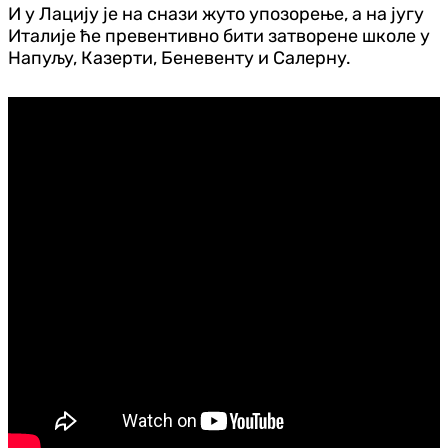
И у Лацију је на снази жуто упозорење, а на југу
Италије ће превентивно бити затворене школе у
Напуљу, Казерти, Беневенту и Салерну.