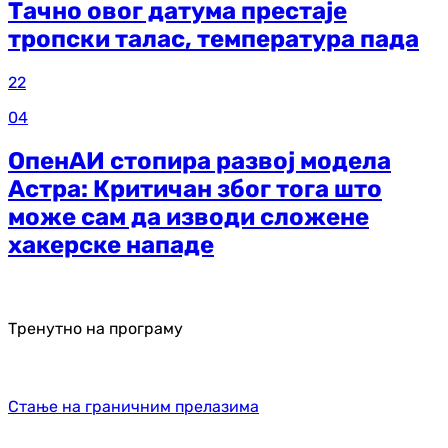
Тачно овог датума престаје
тропски талас, температура пада
22
04
ОпенАИ стопира развој модела
Астра: Критичан због тога што
може сам да изводи сложене
хакерске нападе
Тренутно на програму
Стање на граничним прелазима