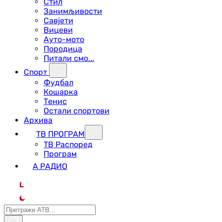
Стил
Занимљивости
Савјети
Вицеви
Ауто-мото
Породица
Питали смо...
Спорт
Фудбал
Кошарка
Тенис
Остали спортови
Архива
ТВ ПРОГРАМ
ТВ Распоред
Програм
А РАДИО
L