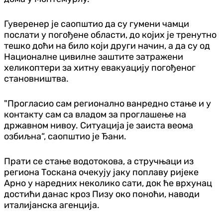
Гуверенер је саопштио да су гумени чамци
послати у погођене области, до којих је тренутно
тешко доћи на било који други начин, а да су од
Националне цивилне заштите затражени
хеликоптери за хитну евакуацију погођеног
становништва.
"Прогласио сам регионално ванредно стање и у
контакту сам са владом за проглашење на
државном нивоу. Ситуација је заиста веома
озбиљна“, саопштио је Ђани.
Прати се стање водотокова, а стручњаци из
региона Тоскана очекују јаку поплаву ријеке
Арно у наредних неколико сати, док ће врхунац
достићи данас кроз Пизу око поноћи, наводи
италијанска агенција.