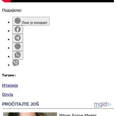
Подијели:
Линк је копиран!
Таг
ови
:
Италија
Олуја