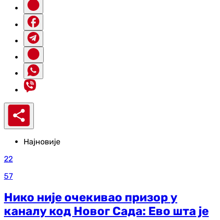
Најновије
22
57
Нико није очекивао призор у
каналу код Новог Сада: Ево шта је