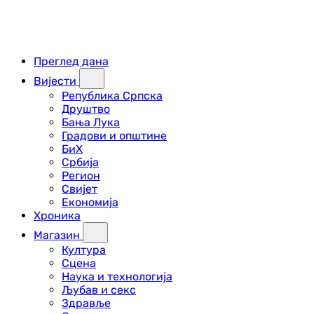
Преглед дана
Вијести
Република Српска
Друштво
Бања Лука
Градови и општине
БиХ
Србија
Регион
Свијет
Економија
Хроника
Магазин
Култура
Сцена
Наука и технологија
Љубав и секс
Здравље