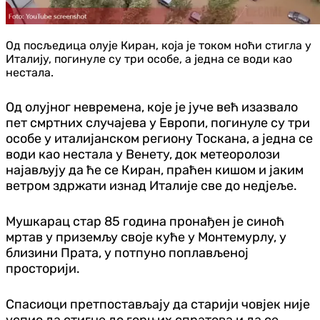
Од посљедица олује Киран, која је током ноћи стигла у
Италију, погинуле су три особе, а једна се води као
нестала.
Од олујног невремена, које је јуче већ изазвало
пет смртних случајева у Европи, погинуле су три
особе у италијанском региону Тоскана, а једна се
води као нестала у Венету, док метеоролози
најављују да ће се Киран, праћен кишом и јаким
ветром здржати изнад Италије све до недјеље.
Мушкарац стар 85 година пронађен је синоћ
мртав у приземљу своје куће у Монтемурлу, у
близини Прата, у потпуно поплављеној
просторији.
Спасиоци претпостављају да старији човјек није
успио да стигне до горњих спратова и да се