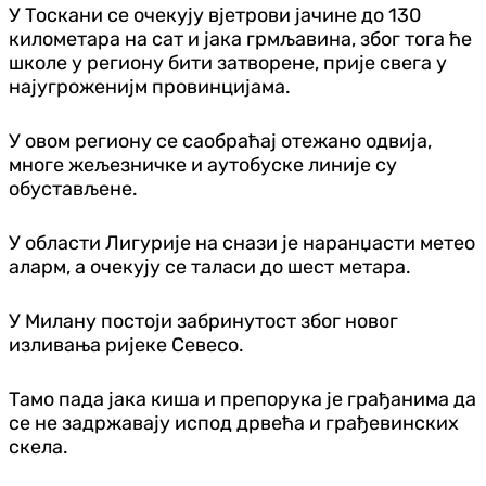
У Тоскани се очекују вјетрови јачине до 130
километара на сат и јака грмљавина, због тога ће
школе у региону бити затворене, прије свега у
најугроженијм провинцијама.
У овом региону се саобраћај отежано одвија,
многе жељезничке и аутобуске линије су
обустављене.
У области Лигурије на снази је наранџасти метео
аларм, а очекују се таласи до шест метара.
У Милану постоји забринутост због новог
изливања ријеке Севесо.
Тамо пада јака киша и препорука је грађанима да
се не задржавају испод дрвећа и грађевинских
скела.