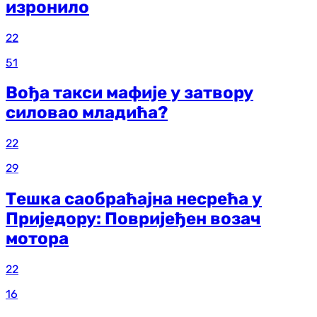
изронило
22
51
Вођа такси мафије у затвору
силовао младића?
22
29
Тешка саобраћајна несрећа у
Приједору: Повријеђен возач
мотора
22
16