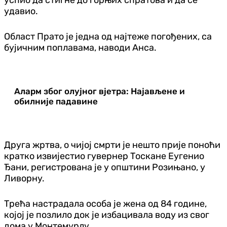
удавио.
Област Прато је једна од најтеже погођених, са
бујичним поплавама, наводи Анса.
Аларм због олујног вјетра: Најављене и
обилније падавине
Друга жртва, о чијој смрти је нешто прије поноћи
кратко извијестио гувернер Тоскане Еугенио
Ђани, регистрована је у општини Розињано, у
Ливорну.
Трећа настрадала особа је жена од 84 године,
којој је позлило док је избацивала воду из свог
дома у Монтемурлу.