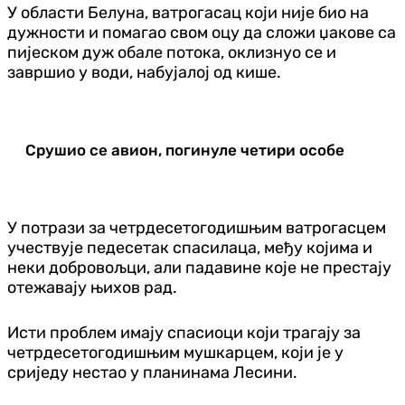
У области Белуна, ватрогасац који није био на
дужности и помагао свом оцу да сложи џакове са
пијеском дуж обале потока, оклизнуо се и
завршио у води, набујалој од кише.
Срушио се авион, погинуле четири особе
У потрази за четрдесетогодишњим ватрогасцем
учествује педесетак спасилаца, међу којима и
неки добровољци, али падавине које не престају
отежавају њихов рад.
Исти проблем имају спасиоци који трагају за
четрдесетогодишњим мушкарцем, који је у
сриједу нестао у планинама Лесини.