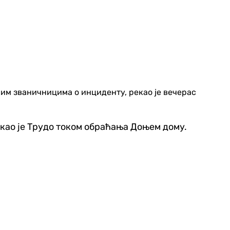
им званичницима о инциденту, рекао је вечерас
као је Трудо током обраћања Доњем дому.