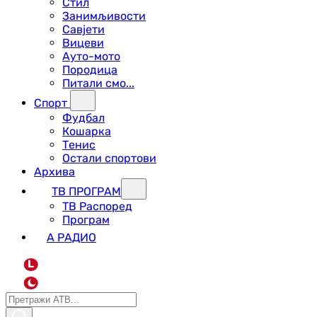
Стил
Занимљивости
Савјети
Вицеви
Ауто-мото
Породица
Питали смо...
Спорт
Фудбал
Кошарка
Тенис
Остали спортови
Архива
ТВ ПРОГРАМ
ТВ Распоред
Програм
А РАДИО
L