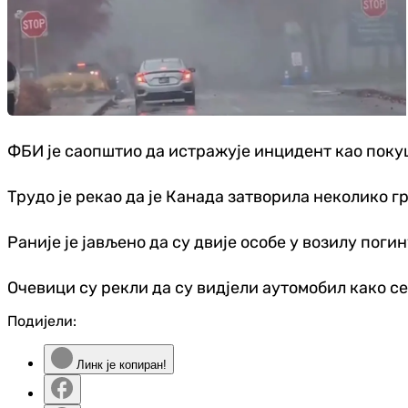
ФБИ је саопштио да истражује инцидент као поку
Трудо је рекао да је Канада затворила неколико
Раније је јављено да су двије особе у возилу погин
Очевици су рекли да су видјели аутомобил како се
Подијели:
Линк је копиран!