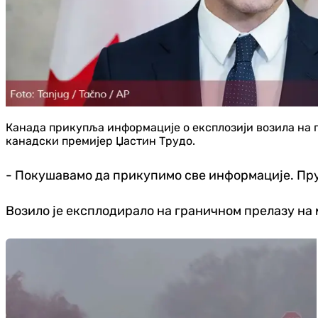
Канада прикупља информације о експлозији возила на 
канадски премијер Џастин Трудо.
- Покушавамо да прикупимо све информације. Пру
Возило је експлодирало на граничном прелазу на 