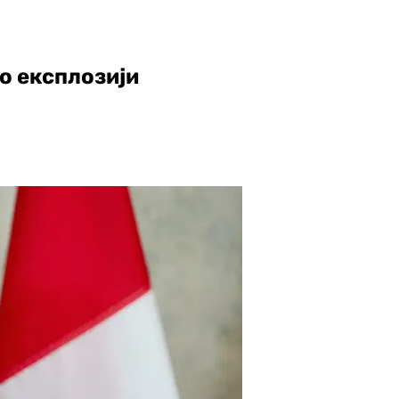
о експлозији