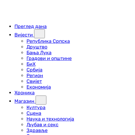
Преглед дана
Вијести
Република Српска
Друштво
Бања Лука
Градови и општине
БиХ
Србија
Регион
Свијет
Економија
Хроника
Магазин
Култура
Сцена
Наука и технологија
Љубав и секс
Здравље