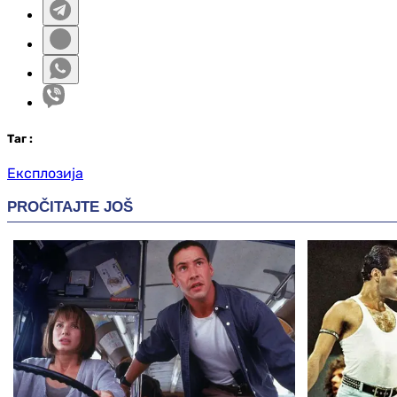
Таг
:
Експлозија