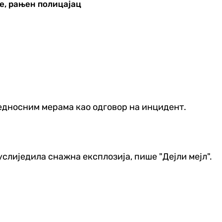
бе, рањен полицајац
Једносним мерама као одговор на инцидент.
слиједила снажна експлозија, пише "Дејли мејл".