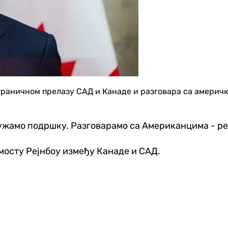
граничном прелазу САД и Канаде и разговара са америчк
жамо подршку. Разговарамо са Американцима - ре
мосту Рејнбоу између Канаде и САД.