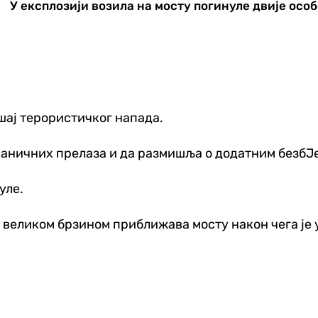
У експлозији возила на мосту погинуле двије осо
шај терористичког напада.
 граничних прелаза и да размишља о додатним безб
уле.
 великом брзином приближава мосту након чега је у