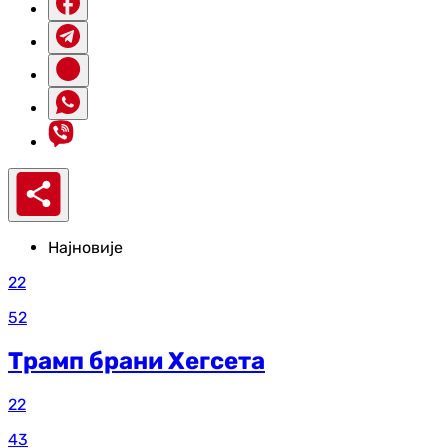
Најновије
22
52
Трамп брани Хегсета
22
43