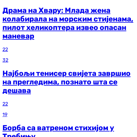
Драма на Хвару: Млада жена
колабирала на морским стијенама,
пилот хеликоптера извео опасан
маневар
22
32
Најбољи тенисер свијета завршио
на прегледима, познато шта се
дешава
22
19
Борба са ватреном стихијом у
Требињу