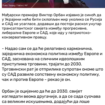
Мађарски премијер Виктор Орбан изјавио је синоћ да
у Украјини неће бити склопљен мир уколико се Русија
и САД не усагласе, додавши да постоји раскол унутар
трансатлантског свијета између прогресивне,
либералне Европе и САД, које иду у патриотско-
конзервативном правцу.
- Надао сам се да ће релативно хармонична,
заједничка економска политика између Европе и
САД, заснована на сличним идеолошким
приступима трговини, трајати до 2030.
Трговински рат је отприлике супротан ономе што
су САД развиле сопствену економску политику,
чак и против Европе - рекао је он.
Орбан је оцијенио да ће до 2030. свијет
изгледати веома другачије, а да се сада суочава
са великим искушењима, додајући да лоше