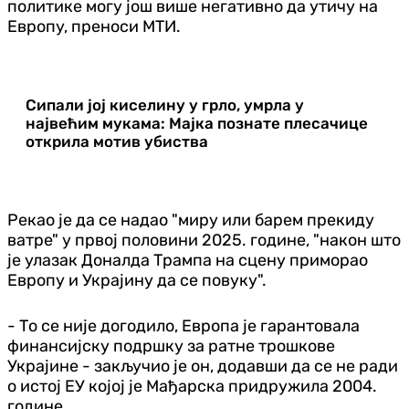
политике могу још више негативно да утичу на
Европу, преноси МТИ.
Сипали јој киселину у грло, умрла у
највећим мукама: Мајка познате плесачице
открила мотив убиства
Рекао је да се надао "миру или барем прекиду
ватре" у првој половини 2025. године, "након што
је улазак Доналда Трампа на сцену приморао
Европу и Украјину да се повуку".
- То се није догодило, Европа је гарантовала
финансијску подршку за ратне трошкове
Украјине - закључио је он, додавши да се не ради
о истој ЕУ којој је Мађарска придружила 2004.
године.