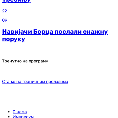
22
09
Навијачи Борца послали снажну
поруку
Тренутно на програму
Стање на граничним прелазима
О нама
Импресум