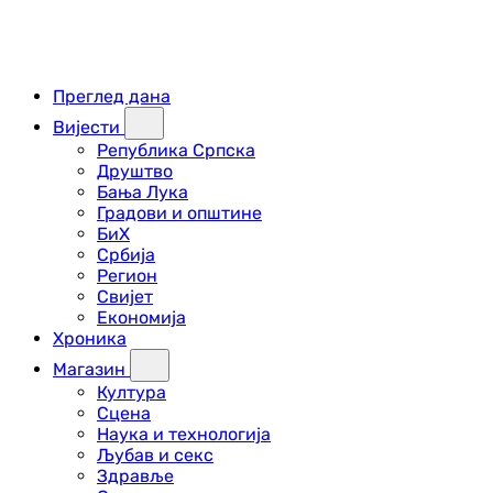
Преглед дана
Вијести
Република Српска
Друштво
Бања Лука
Градови и општине
БиХ
Србија
Регион
Свијет
Економија
Хроника
Магазин
Култура
Сцена
Наука и технологија
Љубав и секс
Здравље