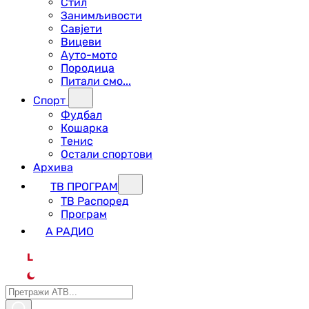
Стил
Занимљивости
Савјети
Вицеви
Ауто-мото
Породица
Питали смо...
Спорт
Фудбал
Кошарка
Тенис
Остали спортови
Архива
ТВ ПРОГРАМ
ТВ Распоред
Програм
А РАДИО
L