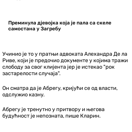
Преминула дјевојка која је пала са скеле
самостана у Загребу
Учинио је то у пратњи адвоката Алехандра Де ла
Риве, који је предочио документе у којима тражи
слободу за свог клијента јер је истекао "рок
застарелости случаја".
Он сматра да је Абрегу, кријући се од власти,
одслужио казну.
Абрегу је тренутно у притвору и његова
будућност је непозната, пише Кларин.