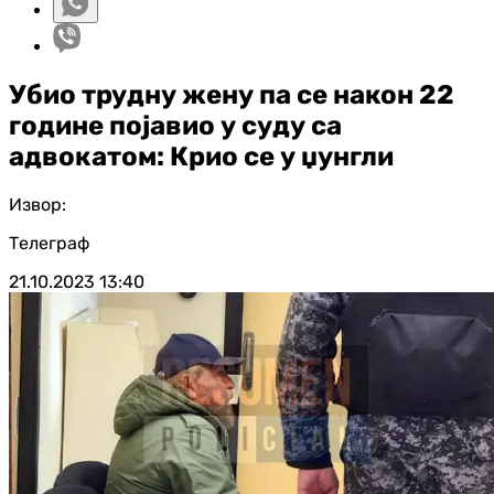
Убио трудну жену па се након 22
године појавио у суду са
адвокатом: Крио се у џунгли
Извор:
Телеграф
21.10.2023
13:40