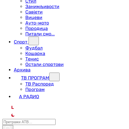
Стил
Занимљивости
Савјети
Вицеви
Ауто-мото
Породица
Питали смо...
Спорт
Фудбал
Кошарка
Тенис
Остали спортови
Архива
ТВ ПРОГРАМ
ТВ Распоред
Програм
А РАДИО
L