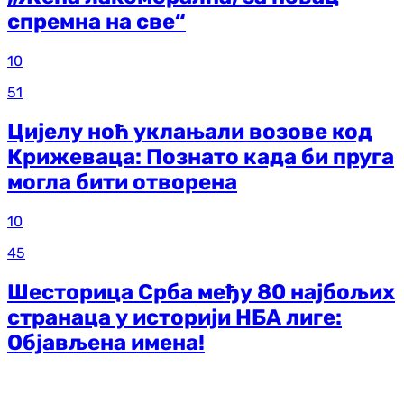
спремна на све“
10
51
Цијелу ноћ уклањали возове код
Крижеваца: Познато када би пруга
могла бити отворена
10
45
Шесторица Срба међу 80 најбољих
странаца у историји НБА лиге:
Објављена имена!