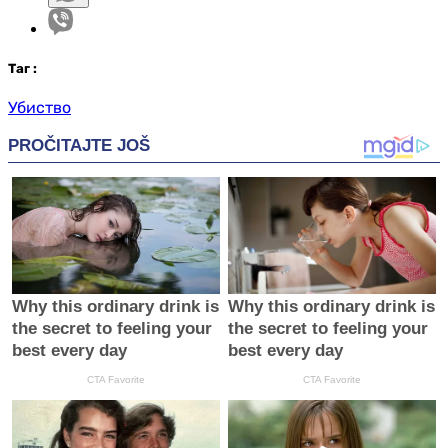
Таг
:
Убиство