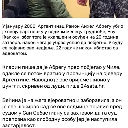
У јануару 2000. Аргентинац Рамон Анхел Абрегу убио
је своју партнерку у седмом месецу трудноће, Еву
Фалкон, због тога је ухапшен и осуђен на 20 година
затвора, након чега је убрзо успио да побјегне. У суду
се појавио ове недјеље, 22 године након убиства са
адвокатом.
Кларин пише да је Абрегу прво побјегао у Чиле,
одакле се потом вратио у провинцију на сјеверу
Аргентине. Наводно је све вријеме живио у
џунгли, скривен од људи, пише 24sata.hr.
Већина је на њега вјероватно и заборавила, а он
је све шокирао кад се ове седмице појавио пред
судом у Сан Себастиану са захтевом да га суд
препозна као слободну особу јер је наступила
застарјелост.