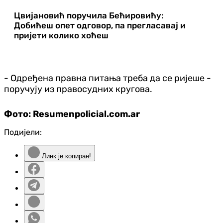
Цвијановић поручила Бећировићу:
Добићеш опет одговор, па прегласавај и
пријети колико хоћеш
- Одређена правна питања треба да се ријеше -
поручују из правосудних кругова.
Фото: Resumenpolicial.com.ar
Подијели:
Линк је копиран!