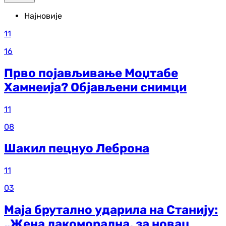
Најновије
11
16
Прво појављивање Моџтабе
Хамнеија? Објављени снимци
11
08
Шакил пецнуо Леброна
11
03
Маја брутално ударила на Станију:
„Жена лакоморална, за новац