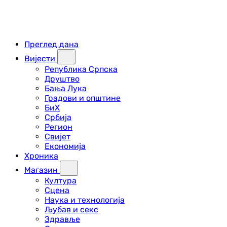
Преглед дана
Вијести
Република Српска
Друштво
Бања Лука
Градови и општине
БиХ
Србија
Регион
Свијет
Економија
Хроника
Магазин
Култура
Сцена
Наука и технологија
Љубав и секс
Здравље