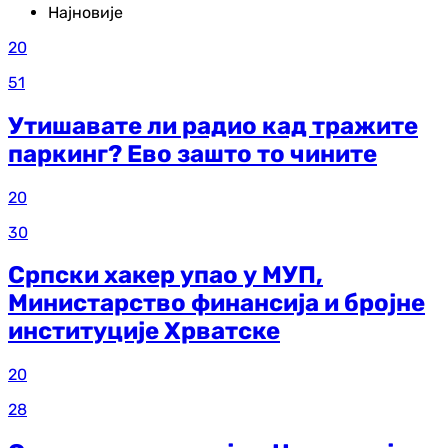
Најновије
20
51
Утишавате ли радио кад тражите
паркинг? Ево зашто то чините
20
30
Српски хакер упао у МУП,
Министарство финансија и бројне
институције Хрватске
20
28