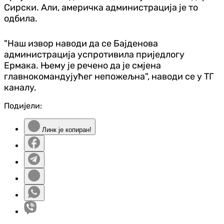
Сирски. Али, америчка администрација је то
одбила.
"Наш извор наводи да се Бајденова
администрација успротивила приједлогу
Ермака. Њему је речено да је смјена
главнокомандујућег непожељна", наводи се у ТГ
каналу.
Подијели:
Линк је копиран!