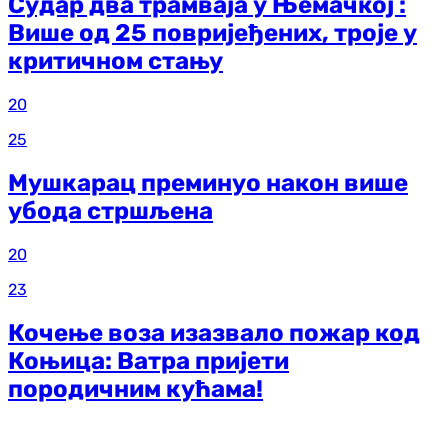
Судар два трамваја у Њемачкој :
Више од 25 повријеђених, троје у
критичном стању
20
25
Мушкарац преминуо након више
убода стршљена
20
23
Кочење воза изазвало пожар код
Коњица: Ватра пријети
породичним кућама!