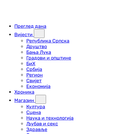
Преглед дана
Вијести
Република Српска
Друштво
Бања Лука
Градови и општине
БиХ
Србија
Регион
Свијет
Економија
Хроника
Магазин
Култура
Сцена
Наука и технологија
Љубав и секс
Здравље