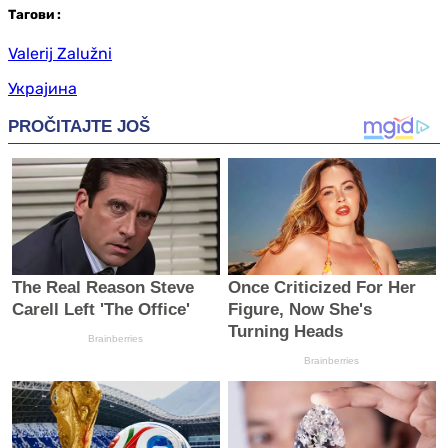
Таг
ови
:
Valerij Zalužni
Украјина