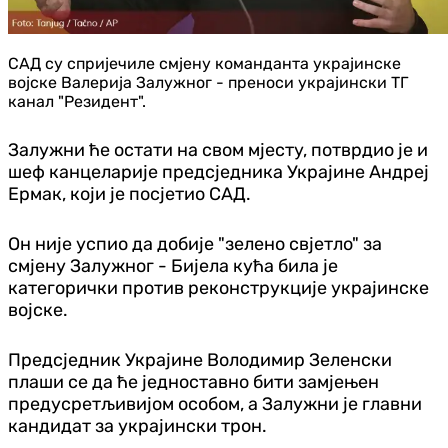
САД су спријечиле смјену команданта украјинске
војске Валерија Залужног - преноси украјински ТГ
канал "Резидент".
Залужни ће остати на свом мјесту, потврдио је и
шеф канцеларије предсједника Украјине Андреј
Ермак, који је посјетио САД.
Он није успио да добије "зелено свјетло" за
смјену Залужног - Бијела кућа била је
категорички против реконструкције украјинске
војске.
Предсједник Украјине Володимир Зеленски
плаши се да ће једноставно бити замјењен
предусретљивијом особом, а Залужни је главни
кандидат за украјински трон.