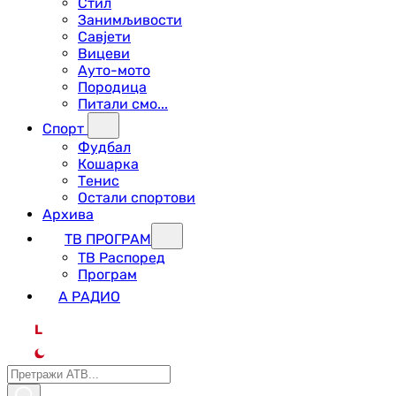
Стил
Занимљивости
Савјети
Вицеви
Ауто-мото
Породица
Питали смо...
Спорт
Фудбал
Кошарка
Тенис
Остали спортови
Архива
ТВ ПРОГРАМ
ТВ Распоред
Програм
А РАДИО
L