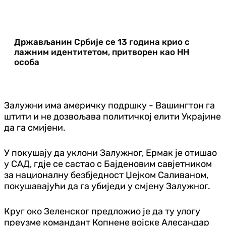
Држављанин Србије се 13 година крио с
лажним идентитетом, притворен као НН
особа
Залужни има америчку подршку - Вашингтон га
штити и не дозвољава политичкој елити Украјине
да га смијени.
У покушају да уклони Залужног, Ермак је отишао
у САД, гдје се састао с Бајденовим савјетником
за националну безбједност Џејком Саливаном,
покушавајући да га убиједи у смјену Залужног.
Круг око Зеленског предложио је да ту улогу
преузме командант Копнене војске Алесандар