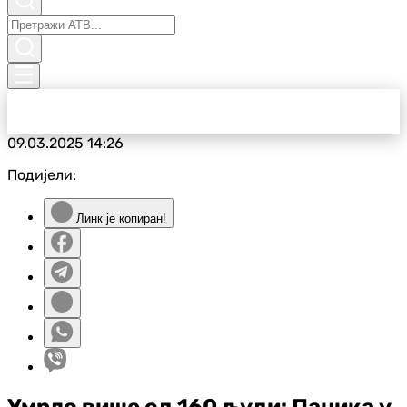
09.03.2025
14:26
Подијели:
Линк је копиран!
Умрло више од 160 људи: Паника у