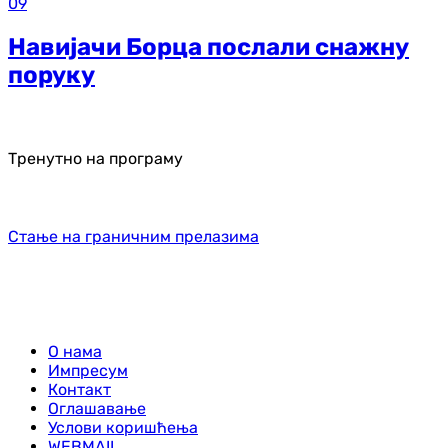
09
Навијачи Борца послали снажну
поруку
Тренутно на програму
Стање на граничним прелазима
О нама
Импресум
Контакт
Оглашавање
Услови коришћења
WEBMAIL