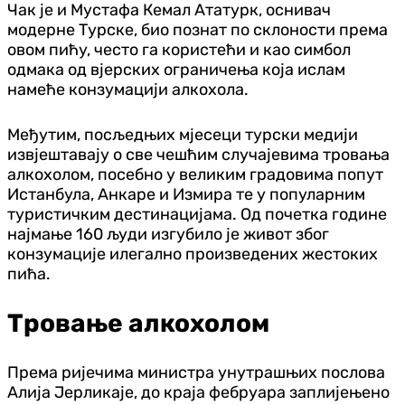
Чак је и Мустафа Кемал Ататурк, оснивач
модерне Турске, био познат по склоности према
овом пићу, често га користећи и као симбол
одмака од вјерских ограничења која ислам
намеће конзумацији алкохола.
Међутим, посљедњих мјесеци турски медији
извјештавају о све чешћим случајевима тровања
алкохолом, посебно у великим градовима попут
Истанбула, Анкаре и Измира те у популарним
туристичким дестинацијама. Од почетка године
најмање 160 људи изгубило је живот због
конзумације илегално произведених жестоких
пића.
Тровање алкохолом
Према ријечима министра унутрашњих послова
Алија Јерликаје, до краја фебруара заплијењено