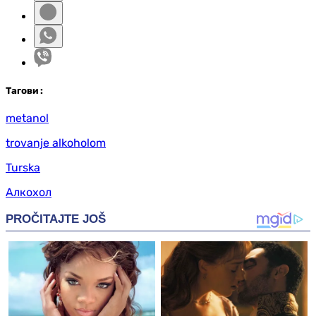
Таг
ови
:
metanol
trovanje alkoholom
Turska
Алкохол