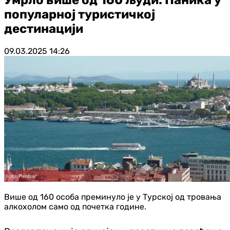
популарној туристичкој
дестинацији
09.03.2025
14:26
Више од 160 особа преминуло је у Турској од тровања
алкохолом само од почетка године.