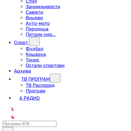
Стил
Занимљивости
Савјети
Вицеви
Ауто-мото
Породица
Питали смо...
Спорт
Фудбал
Кошарка
Тенис
Остали спортови
Архива
ТВ ПРОГРАМ
ТВ Распоред
Програм
А РАДИО
L