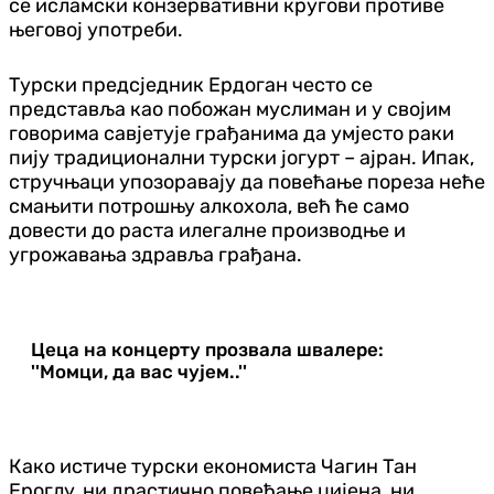
се исламски конзервативни кругови противе
његовој употреби.
Турски предсједник Ердоган често се
представља као побожан муслиман и у својим
говорима савјетује грађанима да умјесто раки
пију традиционални турски јогурт – ајран. Ипак,
стручњаци упозоравају да повећање пореза неће
смањити потрошњу алкохола, већ ће само
довести до раста илегалне производње и
угрожавања здравља грађана.
Цеца на концерту прозвала швалере:
''Момци, да вас чујем..''
Како истиче турски економиста Чагин Тан
Ероглу, ни драстично повећање цијена, ни