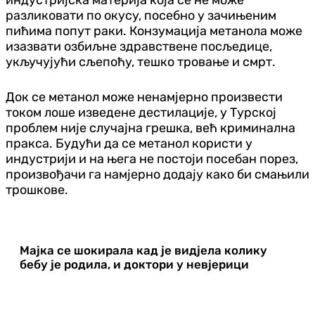
разликовати по окусу, посебно у зачињеним
пићима попут раки. Конзумација метанола може
изазвати озбиљне здравствене посљедице,
укључујући сљепоћу, тешко тровање и смрт.
Док се метанол може ненамјерно произвести
током лоше изведене дестилације, у Турској
проблем није случајна грешка, већ криминална
пракса. Будући да се метанол користи у
индустрији и на њега не постоји посебан порез,
произвођачи га намјерно додају како би смањили
трошкове.
Мајка се шокирала кад је видјела колику
бебу је родила, и доктори у невјерици