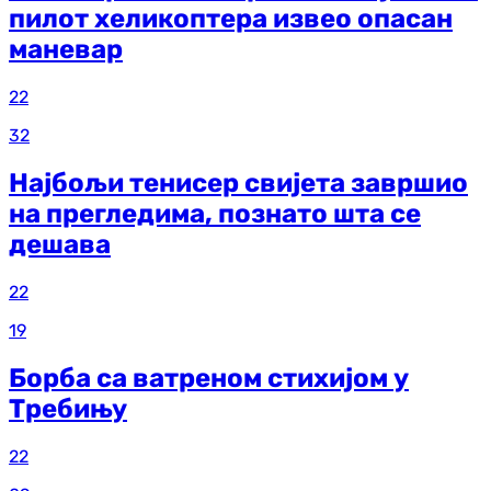
пилот хеликоптера извео опасан
маневар
22
32
Најбољи тенисер свијета завршио
на прегледима, познато шта се
дешава
22
19
Борба са ватреном стихијом у
Требињу
22