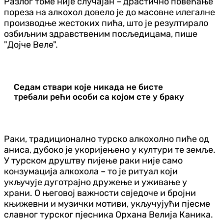
Разлог томе није случајан – драстично повећање
пореза на алкохол довело је до масовне илегалне
производње жестоких пића, што је резултирало
озбиљним здравственим посљедицама, пише
"Дојче Веле".
Седам ствари које никада не бисте
требали рећи особи са којом сте у браку
Раки, традиционално турско алкохолно пиће од
аниса, дубоко је укоријењено у култури те земље.
У турском друштву пијење раки није само
конзумација алкохола – то је ритуал који
укључује дуготрајно дружење и уживање у
храни. О његовој важности свједоче и бројни
књижевни и музички мотиви, укључујући пјесме
славног турског пјесника Орхана Велија Каника.