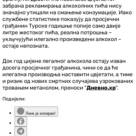
забрана рекламирања алкохолних пића нису
значајно утицали на смањење конзумације. Иако
службене статистике показују да просјечни
грађанин Турске годишње попије само двије
литре жестоког пића, реална потрошња –
укључујући илегално произведени алкохол –
остаје непозната.
Док год цијене легалног алкохола остају изван
досега просјечног грађанина, чини се да ће
илегална производња наставити цвјетати, а тиме
и ризик од нових смртних случајева узрокованих
тровањем метанолом, преноси "
Дневно.хр
".
Подијели:
Линк је копиран!