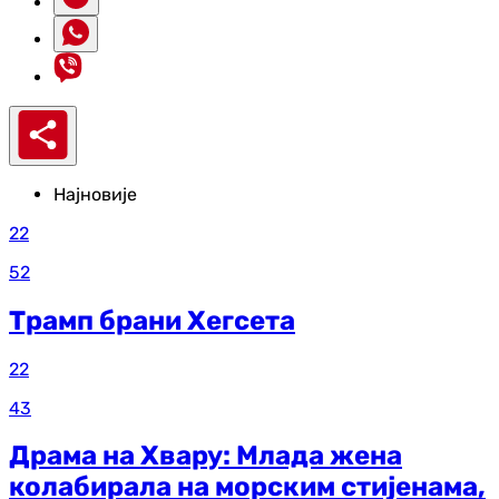
Најновије
22
52
Трамп брани Хегсета
22
43
Драма на Хвару: Млада жена
колабирала на морским стијенама,