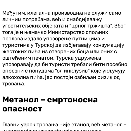
Међутим, илегална производња не служи само
личним потребама, већ и снабдијевању
угоститељских објеката и “црног тржишта”. Због
тога је и њемачко Министарство спољних
послова издало упозорење путницима и
туристима у Турској да избјегавају конзумацију
жестоких пића из отворених боца или оних с
оштећеним печатом. Турска удружења
упозоравају да би туристи требали бити посебно
опрезни с понудама “ол инклузив” које укључују
алкохолна пића, јер постоји озбиљан ризик од
тровања.
Метанол – смртоносна
опасност
Главни узрок тровања није етанол, већ метанол –
индустријска материја која се не може