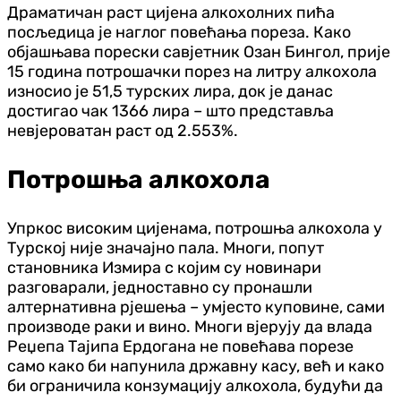
Драматичан раст цијена алкохолних пића
посљедица је наглог повећања пореза. Како
објашњава порески савјетник Озан Бингол, прије
15 година потрошачки порез на литру алкохола
износио је 51,5 турских лира, док је данас
достигао чак 1366 лира – што представља
невјероватан раст од 2.553%.
Потрошња алкохола
Упркос високим цијенама, потрошња алкохола у
Турској није значајно пала. Многи, попут
становника Измира с којим су новинари
разговарали, једноставно су пронашли
алтернативна рјешења – умјесто куповине, сами
производе раки и вино. Многи вјерују да влада
Реџепа Тајипа Ердогана не повећава порезе
само како би напунила државну касу, већ и како
би ограничила конзумацију алкохола, будући да