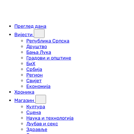
Преглед дана
Вијести
Република Српска
Друштво
Бања Лука
Градови и општине
БиХ
Србија
Регион
Свијет
Економија
Хроника
Магазин
Култура
Сцена
Наука и технологија
Љубав и секс
Здравље