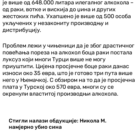
је више од 648.000 литара илегалног алкохола –
од раки, вотке и вискија до џина и других
жестоких пића. Ухапшено је више од 500 особа
укључених у незакониту производњу и
дистрибуцију.
Проблем лежи у чињеници да је због драстичног
повећања пореза на алкохол боца раки постала
луксуз који многи Турци више не могу
приуштити. Цијена просјечне боце раки данас
износи око 35 евра, што је готово три пута више
него у Њемачкој. С обзиром на то да је просјечна
плата у Турској око 570 евра, многи су се
окренули властитој производњи алкохола.
Стигли налази обдукције: Никола М.
намјерно убио сина