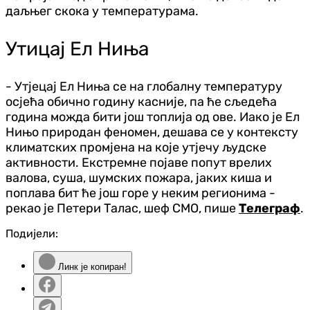
даљњег скока у температурама.
Утицај Ел Ниња
- Утјецај Ел Ниња се на глобалну температуру
осјећа обично годину касније, па ће сљедећа
година можда бити још топлија од ове. Иако је Ел
Нињо природан феномен, дешава се у контексту
климатских промјена на које утјечу људске
активности. Екстремне појаве попут врелих
валова, суша, шумских пожара, јаких киша и
поплава бит ће још горе у неким регионима -
рекао је Петери Талас, шеф СМО, пише
Телеграф
.
Подијели:
Линк је копиран!