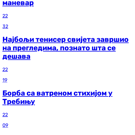
маневар
22
32
Најбољи тенисер свијета завршио
на прегледима, познато шта се
дешава
22
19
Борба са ватреном стихијом у
Требињу
22
09