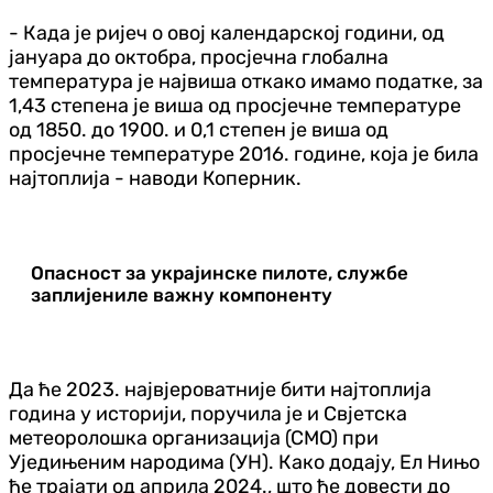
- Када је ријеч о овој календарској години, од
јануара до октобра, просјечна глобална
температура је највиша откако имамо податке, за
1,43 степена је виша од просјечне температуре
од 1850. до 1900. и 0,1 степен је виша од
просјечне температуре 2016. године, која је била
најтоплија - наводи Коперник.
Опасност за украјинске пилоте, службе
заплијениле важну компоненту
Да ће 2023. највјероватније бити најтоплија
година у историји, поручила је и Свјетска
метеоролошка организација (СМО) при
Уједињеним народима (УН). Како додају, Ел Нињо
ће трајати од априла 2024., што ће довести до