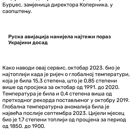
Бурџес, замјеница директора Коперника, у
саопштењу.
Руска авијација нанијела најтежи пораз
Украјини досад
Како наводи овај сервис, октобар 2023. био је
најтоплији када је ријеч о глобалној температури,
која је била 15,3 степена, што је 0,85 степени
више од просјека за октобар од 1991. до 2020.
Температура је била и 0,4 степена виша од
претходног рекорда постављеног у октобру 2019.
Глобална температурна аномалија била је
највећа послије септембра 2023. Цијели мјесец
био је 1,7 степени топлији од процјена за период
од 1850. до 1900.