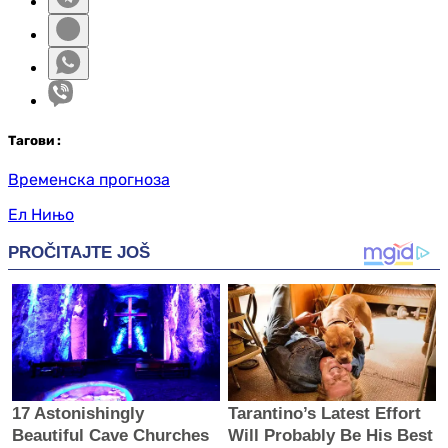
Таг
ови
:
Временска прогноза
Ел Нињо