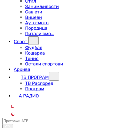
Стил
Занимљивости
Савјети
Вицеви
Ауто-мото
Породица
Питали смо...
Спорт
Фудбал
Кошарка
Тенис
Остали спортови
Архива
ТВ ПРОГРАМ
ТВ Распоред
Програм
А РАДИО
L