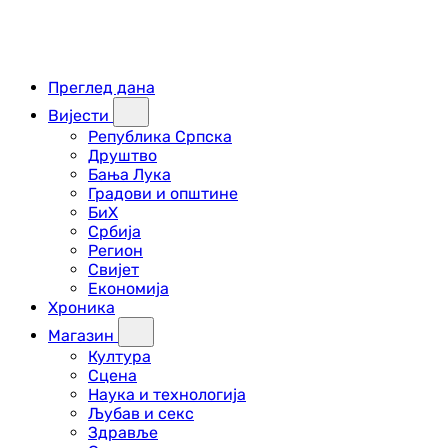
Преглед дана
Вијести
Република Српска
Друштво
Бања Лука
Градови и општине
БиХ
Србија
Регион
Свијет
Економија
Хроника
Магазин
Култура
Сцена
Наука и технологија
Љубав и секс
Здравље