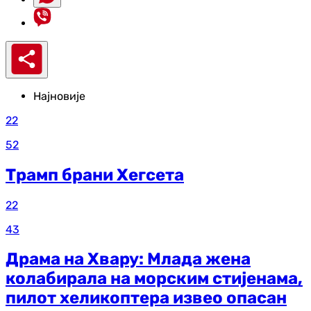
Најновије
22
52
Трамп брани Хегсета
22
43
Драма на Хвару: Млада жена
колабирала на морским стијенама,
пилот хеликоптера извео опасан