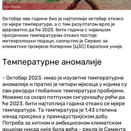
Октобар ове године био је најтоплији октобар откако
се мјере температуре, а с тим резултатом врло је
вјероватно да ће 2023. бити година с највишом
просјечном температуром откако постоје
метеоролошки подаци, саопштио је Сервис за
климатске промјене Коперник (Ц3С) Европске уније.
Температурне аномалије
- Октобар 2023. имао је изузетне температурне
аномалије и пратио је четири мјесеца у којима су
сви рекорди глобалних температура пробијени.
Можемо са скоро потпуном сигурношћу рећи да
ће 2023. бити најтоплија година откако се мјере
температуре. Та температура је 1,43 степена
изнад просјека у преиндустријском добу.
Потреба за хитном и амбициозном климатском
акцијом никад није била већа - рекла је Саманта