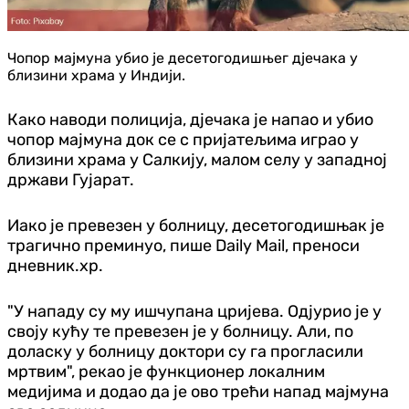
Чопор мајмуна убио је десетогодишњег д‌јечака у
близини храма у Индији.
Како наводи полиција, д‌јечака је напао и убио
чопор мајмуна док се с пријатељима играо у
близини храма у Салкију, малом селу у западној
држави Гујарат.
Иако је превезен у болницу, десетогодишњак је
трагично преминуо, пише Daily Mail, преноси
дневник.хр.
"У нападу су му ишчупана цријева. Од‌јурио је у
своју кућу те превезен је у болницу. Али, по
доласку у болницу доктори су га прогласили
мртвим", рекао је функционер локалним
медијима и додао да је ово трећи напад мајмуна