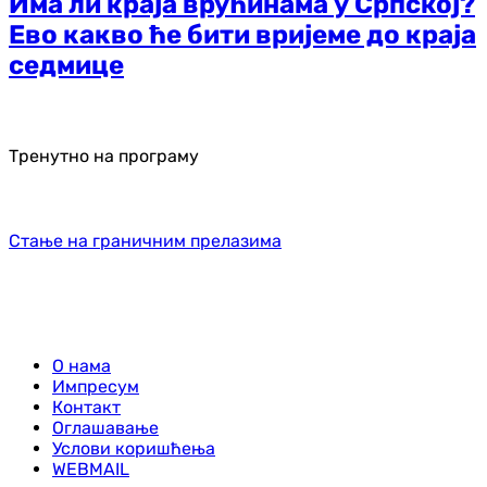
Има ли краја врућинама у Српској?
Ево какво ће бити вријеме до краја
седмице
Тренутно на програму
Стање на граничним прелазима
О нама
Импресум
Контакт
Оглашавање
Услови коришћења
WEBMAIL