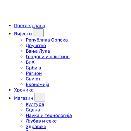
Преглед дана
Вијести
Република Српска
Друштво
Бања Лука
Градови и општине
БиХ
Србија
Регион
Свијет
Економија
Хроника
Магазин
Култура
Сцена
Наука и технологија
Љубав и секс
Здравље