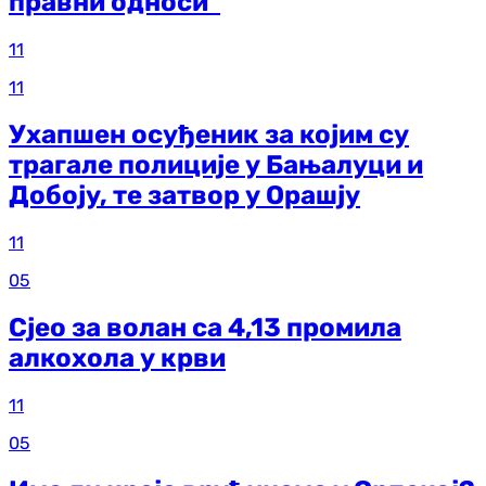
правни односи"
11
11
Ухапшен осуђеник за којим су
трагале полиције у Бањалуци и
Добоју, те затвор у Орашју
11
05
Сјео за волан са 4,13 промила
алкохола у крви
11
05