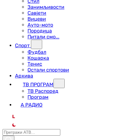
Стил
Занимљивости
Савјети
Вицеви
Ауто-мото
Породица
Питали смо...
Спорт
Фудбал
Кошарка
Тенис
Остали спортови
Архива
ТВ ПРОГРАМ
ТВ Распоред
Програм
А РАДИО
L