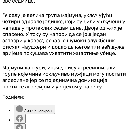
ове седмице.
"У селу је велика група мајмуна, укључујући
четири одрасле јединке, који су били укључени у
нападе у протеклих седам дана. Двоје од њих је
спасено. У току су напори да се још један
затвори у кавез", рекао је шумски службеник
Висхал Чаудхери и додао да његов тим већ дуже
вријеме покушава ухватити животиње убице.
Мајмуни лангури, иначе, нису агресивни, али
групе које чине искључиво мужјаци могу постати
агресивне јер се појединачна доминација
постиже агресијом и успјехом у парењу.
Подијели:
Линк је копиран!