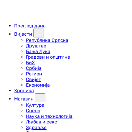
Преглед дана
Вијести
Република Српска
Друштво
Бања Лука
Градови и општине
БиХ
Србија
Регион
Свијет
Економија
Хроника
Магазин
Култура
Сцена
Наука и технологија
Љубав и секс
Здравље