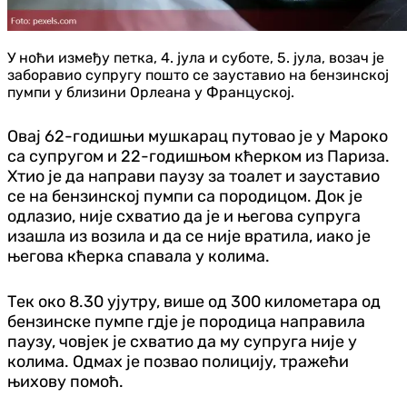
У ноћи између петка, 4. јула и суботе, 5. јула, возач је
заборавио супругу пошто се зауставио на бензинској
пумпи у близини Орлеана у Француској.
Овај 62-годишњи мушкарац путовао је у Мароко
са супругом и 22-годишњом кћерком из Париза.
Хтио је да направи паузу за тоалет и зауставио
се на бензинској пумпи са породицом. Док је
одлазио, није схватио да је и његова супруга
изашла из возила и да се није вратила, иако је
његова кћерка спавала у колима.
Тек око 8.30 ујутру, више од 300 километара од
бензинске пумпе гдје је породица направила
паузу, човјек је схватио да му супруга није у
колима. Одмах је позвао полицију, тражећи
њихову помоћ.