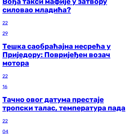
Вођа такси мафије у затвору
силовао младића?
22
29
Тешка саобраћајна несрећа у
Приједору: Повријеђен возач
мотора
22
16
Тачно овог датума престаје
тропски талас, температура пада
22
04