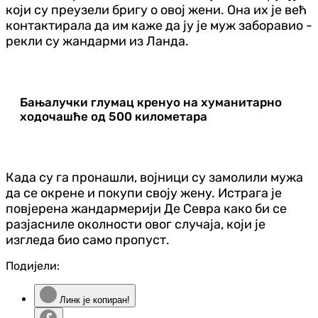
који су преузели бригу о овој жени. Она их је већ
контактирала да им каже да ју је муж заборавио -
рекли су жандарми из Ланда.
Бањалучки глумац кренуо на хуманитарно
ходочашће од 500 километара
Када су га пронашли, војници су замолили мужа
да се окрене и покупи своју жену. Истрага је
повјерена жандармерији Де Севра како би се
разјасниле околности овог случаја, који је
изгледа био само пропуст.
Подијели:
Линк је копиран!