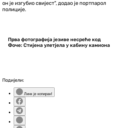
он је изгубио свијест", додао је портпарол
полиције.
Прва фотографија језиве несреће код
Фоче: Стијена улетјела у кабину камиона
Подијели:
Линк је копиран!