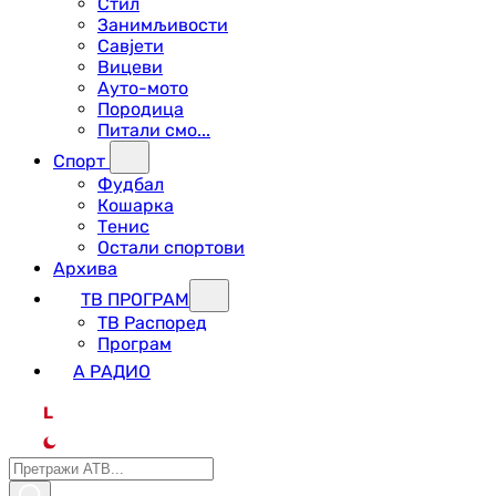
Стил
Занимљивости
Савјети
Вицеви
Ауто-мото
Породица
Питали смо...
Спорт
Фудбал
Кошарка
Тенис
Остали спортови
Архива
ТВ ПРОГРАМ
ТВ Распоред
Програм
А РАДИО
L