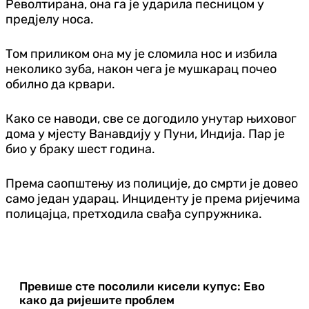
Револтирана, она га је ударила песницом у
предјелу носа.
Том приликом она му је сломила нос и избила
неколико зуба, након чега је мушкарац почео
обилно да крвари.
Како се наводи, све се догодило унутар њиховог
дома у мјесту Ванавдију у Пуни, Индија. Пар је
био у браку шест година.
Према саопштењу из полиције, до смрти је довео
само један ударац. Инциденту је према ријечима
полицајца, претходила свађа супружника.
Превише сте посолили кисели купус: Ево
како да ријешите проблем