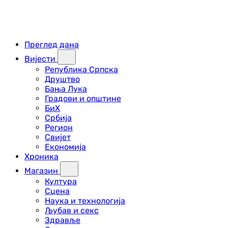
Преглед дана
Вијести
Република Српска
Друштво
Бања Лука
Градови и општине
БиХ
Србија
Регион
Свијет
Економија
Хроника
Магазин
Култура
Сцена
Наука и технологија
Љубав и секс
Здравље