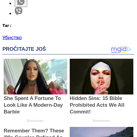
Таг
:
Убиство