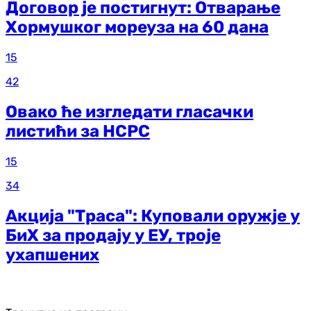
Договор је постигнут: Отварање
Хормушког мореуза на 60 дана
15
42
Овако ће изгледати гласачки
листићи за НСРС
15
34
Акција "Траса": Куповали оружје у
БиХ за продају у ЕУ, троје
ухапшених