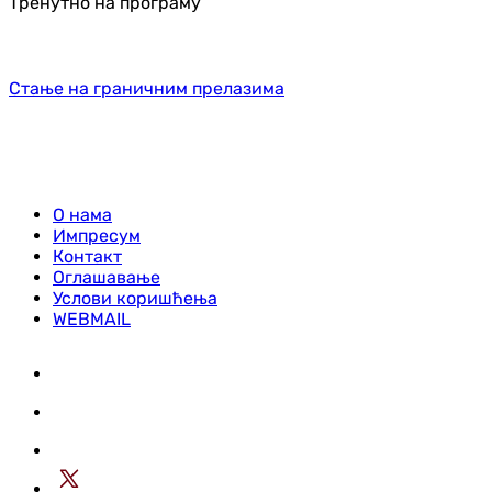
Тренутно на програму
Стање на граничним прелазима
О нама
Импресум
Контакт
Оглашавање
Услови коришћења
WEBMAIL