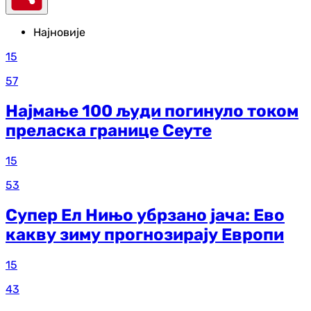
Најновије
15
57
Најмање 100 људи погинуло током
преласка границе Сеуте
15
53
Супер Ел Нињо убрзано јача: Ево
какву зиму прогнозирају Европи
15
43