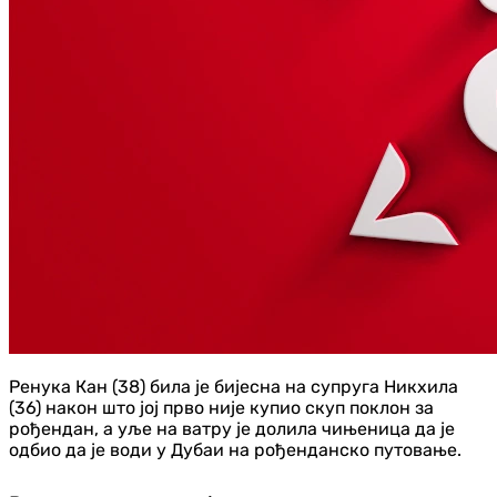
Ренука Кан (38) била је бијесна на супруга Никхила
(36) након што јој прво није купио скуп поклон за
рођендан, а уље на ватру је долила чињеница да је
одбио да је води у Дубаи на рођенданско путовање.