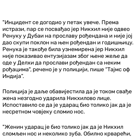
"Инцидент се догодио у петак увече. Према
истрази, пар се посвађао јер Никхил није одвео
Ренуку у Дубаи на прославу рођендана и није јој
дао скупи поклон на њен рођендан и годишњицу.
Ренука је такође била узнемирена јер Никхил
није показивао ентузијазам због њене жеље да
оде у Делхи да прослави рођендан са неким
рођацима", речено је у полицији, пише “Тајмс оф
Индија”.
Полиција је даље обавијестила да је током свађе
жена незгодно ударила Никхилово лице.
Испоставило се да је ударац био толико јак да је
несретном човјеку сломио нос.
"Женин ударац је био толико јак да је Никхил
сломљен нос и неколико зуба. Обилно крварећи,