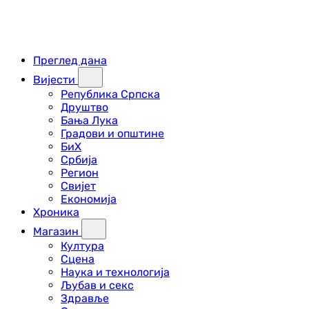
Преглед дана
Вијести
Република Српска
Друштво
Бања Лука
Градови и општине
БиХ
Србија
Регион
Свијет
Економија
Хроника
Магазин
Култура
Сцена
Наука и технологија
Љубав и секс
Здравље