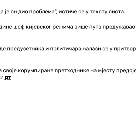
је он дио проблема", истиче се у тексту листа.
 године шеф кијевског режима више пута продужава
аде предузетника и политичара налази се у притво
 своје корумпиране претходнике на мјесту предсјед
си
рт