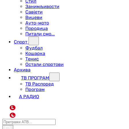
Стил
Занимљивости
Савјети
Вицеви
Ауто-мото
Породица
Питали смо...
Спорт
Фудбал
Кошарка
Тенис
Остали спортови
Архива
ТВ ПРОГРАМ
ТВ Распоред
Програм
А РАДИО
L