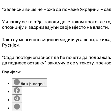
"Зеленски више не може да помаже Украјини – сада 
У чланку се такође наводи да је током протекле
опозицију и задржавајући своје мјесто на власти.
Тако су многи опозициони медији угашени, а хиљ
Русијом.
"Сада постоји опасност да ће почети да подражава
да поднесе оставку", закључује се у тексту, прено
Подијели:
Линк је копиран!