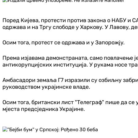
Поред Кијева, протести против закона о НАБУ и С
одржава и на Тргу слободе у Харкову. У Лавову, 
Осим тога, протест се одржава и у Запорожју.
Према изјавама демонстраната, само повлачење ј
антикорупцијских институција. У рукама носе тран
Амбасадори земаља Г7 изразили су озбиљну забрин
руководством украјинске владе.
Осим тога, британски лист "Телеграф" пише да се 
мјеста предсједника Украјине.