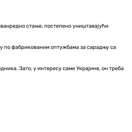
о ванредно стање, постепено уништавајући
ру по фабрикованим оптужбама за сарадњу са
ника. Зато, у интересу саме Украјине, он треба