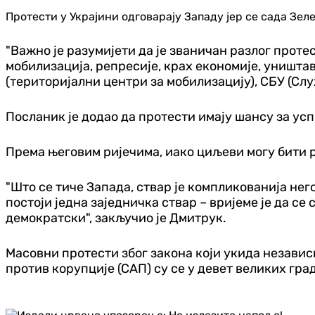
Протести у Украјини одговарају Западу јер се сада Зе
"Важно је разумијети да је званичан разлог проте
мобилизација, репресије, крах економије, уништав
(територијални центри за мобилизацију), СБУ (Сл
Посланик је додао да протести имају шансу за ус
Према његовим ријечима, иако циљеви могу бити 
"Што се тиче Запада, ствар је компликованија нег
постоји једна заједничка ствар – вријеме је да се
демократски", закључио је Дмитрук.
Масовни протести због закона који укида независ
против корупције (САП) су се у девет великих гра