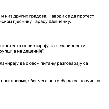
и низ других градова. Наводи се да протест
инском пјеснику Тарасу Шевченку.
и протеста инсистирају на независности
рупција на деценије".
ланирају да о овом питању разговарају са
оритаризма, због чега он треба да се повуче са