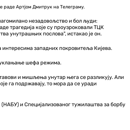
не раде Артјом Дмитрук на Телеграму.
е нагомилано незадовољство и бол људи:
љаде трагедија које су проузроковали ТЦК
тва унутрашњих послова", истакао је он.
са интересима западних покровитеља Кијева.
– уклањање шефа режима.
 ставови и мишљења унутар њега се разликују. Али
оје га подржавају, то мора да се уради
е (НАБУ) и Специјализованог тужилаштва за борбу