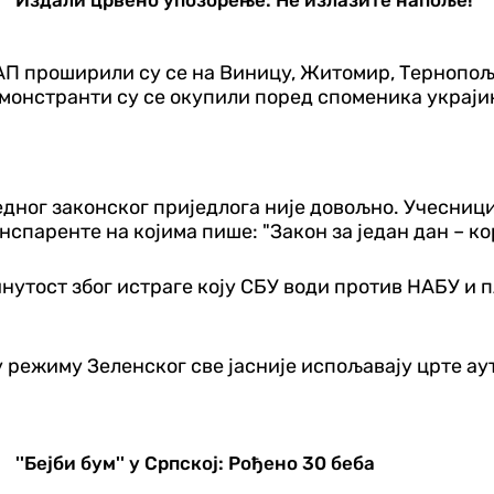
Издали црвено упозорење: Не излазите напоље!
АП проширили су се на Виницу, Житомир, Тернопољ 
демонстранти су се окупили поред споменика украј
едног законског приједлога није довољно. Учесниц
спаренте на којима пише: "Закон за један дан – ко
утост због истраге коју СБУ води против НАБУ и п
у режиму Зеленског све јасније испољавају црте аут
''Бејби бум'' у Српској: Рођено 30 беба