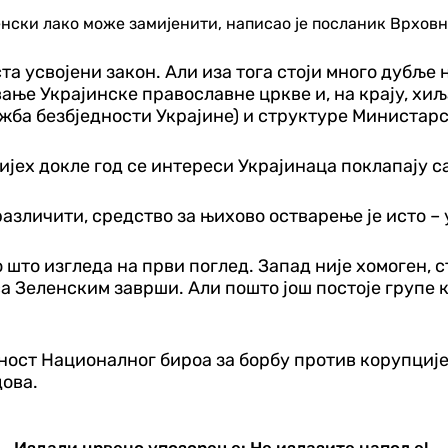
ленски лако може замијенити, написао је посланик Врхов
ста усвојени закон. Али иза тога стоји много дубљ
ање Украјинске православне цркве и, на крају, хи
ужба безбједности Украјине) и структуре Министарс
пијех докле год се интереси Украјинаца поклапају 
различити, средство за њихово остварење је исто 
о што изгледа на први поглед. Запад није хомоген,
 са Зеленским заврши. Али пошто још постоје групе к
ност Националног бироа за борбу против корупциј
дова.