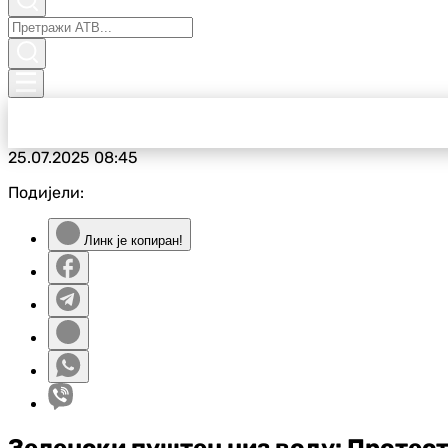
25.07.2025
08:45
Подијели:
Линк је копиран!
Зеленски пуштен низ воду: Протести