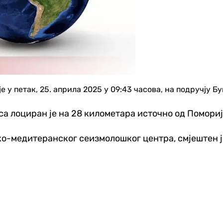
у петак, 25. априла 2025 у 09:43 часова, на подручју Бу
 лоциран је на 28 километара источно од Поморије
о-медитеранског сеизмолошког центра, смјештен ј