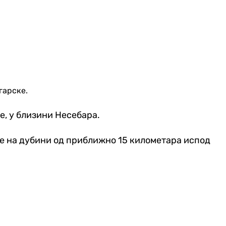
гарске.
, у близини Несебара.
е на дубини од приближно 15 километара испод