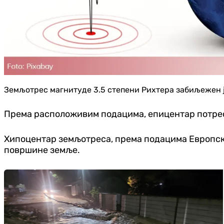
Земљотрес магнитуде 3.5 степени Рихтера забиљежен је 
Према расположивим подацима, епицентар потреса
Хипоцентар земљотреса, према подацима Европск
површине земље.