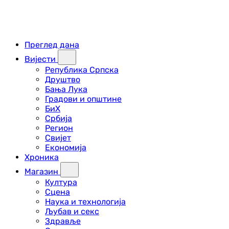
Преглед дана
Вијести
Република Српска
Друштво
Бања Лука
Градови и општине
БиХ
Србија
Регион
Свијет
Економија
Хроника
Магазин
Култура
Сцена
Наука и технологија
Љубав и секс
Здравље