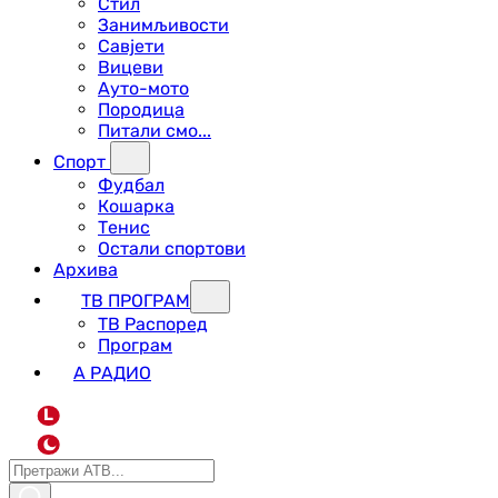
Стил
Занимљивости
Савјети
Вицеви
Ауто-мото
Породица
Питали смо...
Спорт
Фудбал
Кошарка
Тенис
Остали спортови
Архива
ТВ ПРОГРАМ
ТВ Распоред
Програм
А РАДИО
L