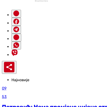
Најновије
09
53