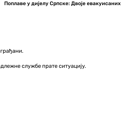
Поплаве у дијелу Српске: Двоје евакуисаних
е грађани.
надлежне службе прате ситуацију.