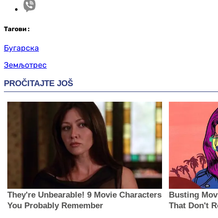
Таг
ови
:
Бугарска
Земљотрес