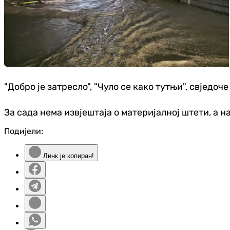
"Добро је затресло", "Чуло се како тутњи", свједоч
За сада нема извјештаја о материјалној штети, а 
Подијели:
Линк је копиран!