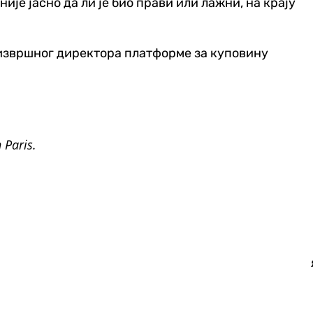
ије јасно да ли је био прави или лажни, на крају
 извршног директора платформе за куповину
 Paris.