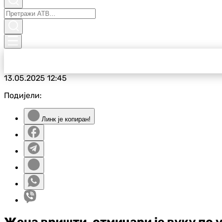
13.05.2025
12:45
Подијели:
Линк је копиран!
Жена вришти, отмичари је вуку по 