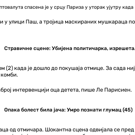
овалута спасена је у срцу Париза у уторак ујутру када 
и у улици Паш, а тројица маскираних мушкараца поку
Стравичне сцене: Убијена политичарка, изрешета
 (2) када је дошло до покушаја отмице. За сада није
 комби.
аброј интервенцији оца детета, пише Ле Парисиен.
Опака болест била јача: Умро познати глумац (45)
ца од отмичара. Шокантна сцена одвијала се пред 