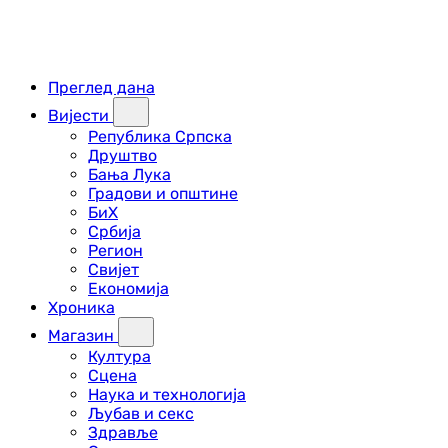
Преглед дана
Вијести
Република Српска
Друштво
Бања Лука
Градови и општине
БиХ
Србија
Регион
Свијет
Економија
Хроника
Магазин
Култура
Сцена
Наука и технологија
Љубав и секс
Здравље