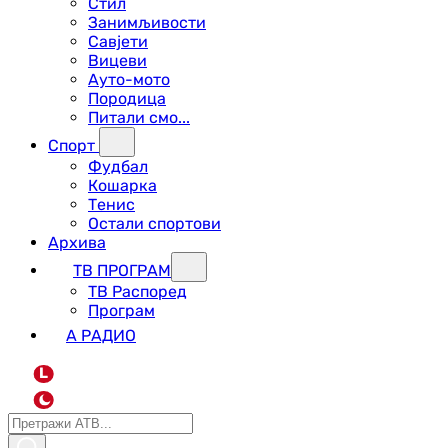
Стил
Занимљивости
Савјети
Вицеви
Ауто-мото
Породица
Питали смо...
Спорт
Фудбал
Кошарка
Тенис
Остали спортови
Архива
ТВ ПРОГРАМ
ТВ Распоред
Програм
А РАДИО
L