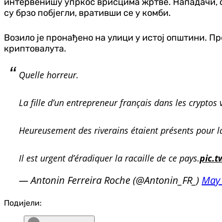
интервенишу упркос врисцима жртве. Нападачи, од к
су брзо побјегли, вративши се у комби.
Возило је пронађено на улици у истој општини. 
криптовалута.
Quelle horreur.
La fille d’un entrepreneur français dans les cryptos v
Heureusement des riverains étaient présents pour l
Il est urgent d’éradiquer la racaille de ce pays.
pic.t
— Antonin Ferreira Roche (@Antonin_FR_)
May 
Подијели: