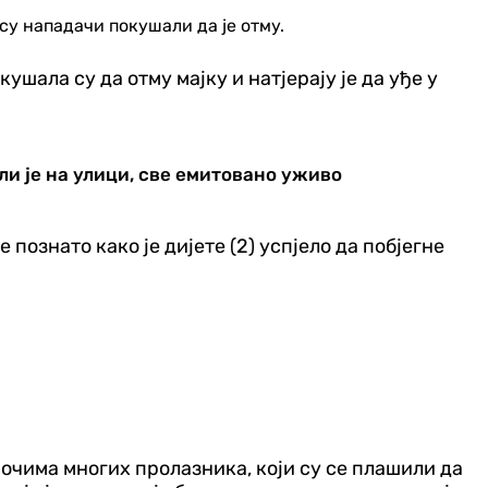
су нападачи покушали да је отму.
шала су да отму мајку и натјерају је да уђе у
ли је на улици, све емитовано уживо
 познато како је дијете (2) успјело да побјегне
очима многих пролазника, који су се плашили да