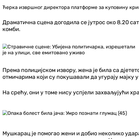
Ћерка извршног директора платформе за куповину крипт
Драматична сцена догодила се јутрос око 8.20 сат
комби.
Према полицијском извору, жена је била са дјететом
отмичарима који су покушавали да угурају мајку у
На срећу, они у томе нису успјели захваљујући хр
Мушкарац је помогао жени и добио неколико удара