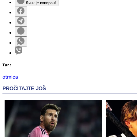
Линк је копиран!
Таг
:
otmica