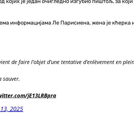
ојих је један очигледно изгубио пиштољ, за који н
Према информацијама Ле Парисиена, жена је кћерка
ient de faire l’objet d’une tentative d’enlèvement en plein
a sauver.
witter.com/jE13LRBpra
13, 2025