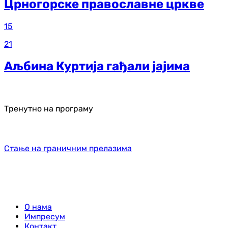
Црногорске православне цркве
15
21
Аљбина Куртија гађали јајима
Тренутно на програму
Стање на граничним прелазима
О нама
Импресум
Контакт