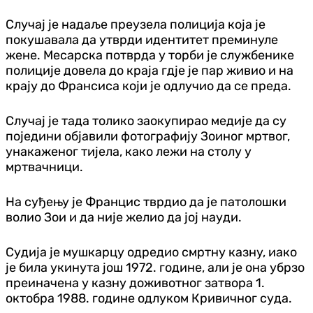
Случај је надаље преузела полиција која је
покушавала да утврди идентитет преминуле
жене. Месарска потврда у торби је службенике
полиције довела до краја гдје је пар живио и на
крају до Франсиса који је одлучио да се преда.
Случај је тада толико заокупирао медије да су
поједини објавили фотографију Зоиног мртвог,
унакаженог тијела, како лежи на столу у
мртвачници.
На суђењу је Францис тврдио да је патолошки
волио Зои и да није желио да јој науди.
Судија је мушкарцу одредио смртну казну, иако
је била укинута још 1972. године, али је она убрзо
преиначена у казну доживотног затвора 1.
октобра 1988. године одлуком Кривичног суда.