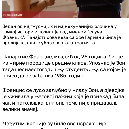
Један од најгнуснијих и најнехуманијих злочина у
грчкој историји познат је под именом "случај
Францис". Панајотисова веза са Зое Гармани била је
прелијепа, али је убрзо постала трагична.
Панајотис Францис, младић од 25 година, био је
из мирне породице средње класе. Упознао је Зои,
тада шеснаестогодишњу студенткињу, са којом је
почео да се забавља 1985. године.
Францис се лудо заљубио у младу Зои, а дјевојка
је уживала у његовој пажњи која је понекад била
чак и патолошка, али она томе није придавала
велики значај.
Међутим, касније су биле све израженије