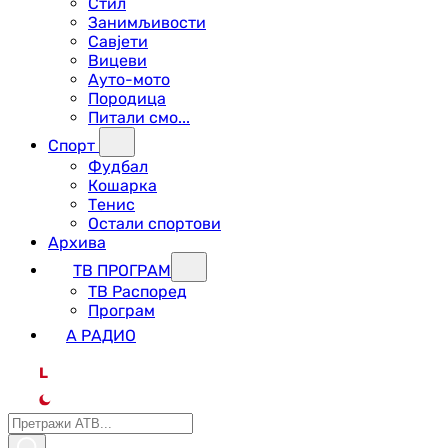
Стил
Занимљивости
Савјети
Вицеви
Ауто-мото
Породица
Питали смо...
Спорт
Фудбал
Кошарка
Тенис
Остали спортови
Архива
ТВ ПРОГРАМ
ТВ Распоред
Програм
А РАДИО
L