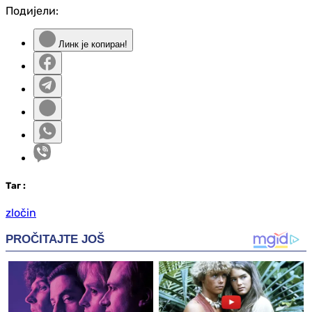
Подијели:
Линк је копиран!
Таг
:
zločin