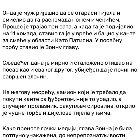
Онда је муж ријешио да се отараси тијела и
смислио да га раскомада ножем и чекићем.
Процес је трајао три сата, а када га је подијелио
на 11 комада, ставио га је у вреће и бацио у канте
за смеће у области Като Патисиа. У посебну
торбу ставио је Зоину главу.
Сљедећег дана је мирно и сталожено отишао на
посао као и сваког другог, убијеђен да је починио
савршен злочин.
На његову несрећу, камион који је требало да
покупи канте са ђубретом, није то урадио, а
случајни пролазник, сакупљач сировина, открио
је чудне торбе и дијелове тијела у њима.
Како преносе грчки медији, глава Зоина је била
потпуно унакажена, до непрепознатљивости.