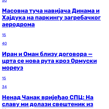
50
Масовна туча навијача Динама и
Хајдука на паркингу загребачког
аеродрома
15
40
Иран и Оман близу договора —
црта се нова рута кроз Ормуски
мореуз
15
34
Ненад Чанак вријеђао СПЦ: На
славу ми долази свештеник из