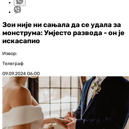
Зои није ни сањала да се удала за
монструма: Умјесто развода - он је
искасапио
Извор:
Телеграф
09.09.2024
06:00