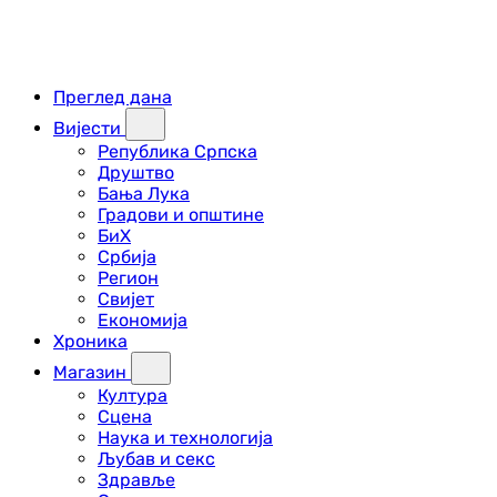
Преглед дана
Вијести
Република Српска
Друштво
Бања Лука
Градови и општине
БиХ
Србија
Регион
Свијет
Економија
Хроника
Магазин
Култура
Сцена
Наука и технологија
Љубав и секс
Здравље