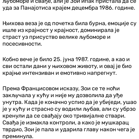
љубоморе и свађе, али је Зои ипак пристала да се
уда за Панајотиса крајем децембра 1986. године.
Њихова веза је од почетка била бурна, емоције су
ишле из крајност у крајност, доминирала је
страст уз присуство велике љубоморе и
посесивности.
Кобно вече је било 25. јуна 1987. године, а као и
сви остали дани у њиховом животу, и овај је био
крајње интензиван и емотивно напрегнут.
Према Францисовом исказу, Зои се те ноћи
закључала у кућу и није му дозволила да уђе
унутра. Када је коначно успио да је убиједи, ушао
је у кућу и страсно су водили љубав, али су убрзо
кренули да се свађају око тривијалне ствари.
Свађа је измакла контроли, а како је мушкарац
тврдио, Зои је пала и ударила главу након чега је
преминула.