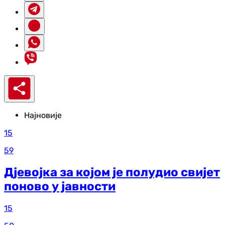
Најновије
15
59
Дјевојка за којом је полудио свијет
поново у јавности
15