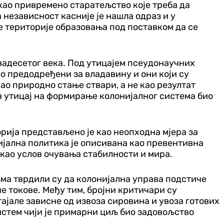
као привремено старатељство које треба да
независност касније је нашла одраз и у
 територије образовања под поставком да се
двадесетог века. Под утицајем псеудонаучних
но предодређени за владавину и они који су
ао природно стање ствари, а не као резултат
ов утицај на формирање колонијалног система био
рија представљено је као неопходна мјера за
ијална политика је описивана као превентивна
 као услов очувања стабилности и мира.
ма тврдили су да колонијална управа подстиче
не токове. Међу тим, бројни критичари су
ајале зависне од извоза сировина и увоза готових
истем чији је примарни циљ био задовољство