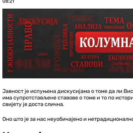
08:21
Јавност је испуњена дискусијама о томе да ли Вис
има супротстављене ставове о томе и то по истор
свијету је доста слична.
Оно што је за нас неуобичајено и нетрадиционално