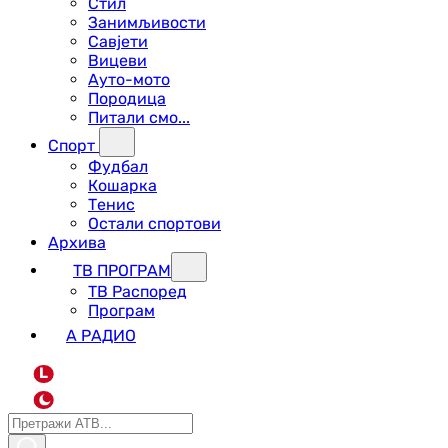
Стил
Занимљивости
Савјети
Вицеви
Ауто-мото
Породица
Питали смо...
Спорт
Фудбал
Кошарка
Тенис
Остали спортови
Архива
ТВ ПРОГРАМ
ТВ Распоред
Програм
А РАДИО
L