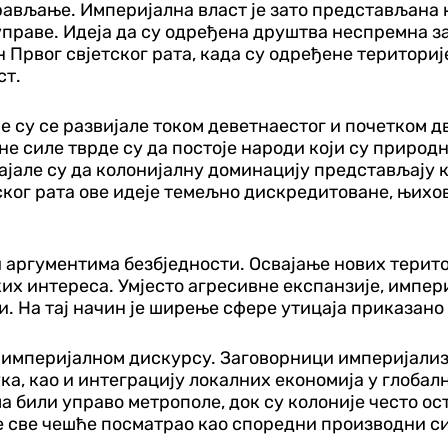
ављање. Империјална власт је зато представљана 
раве. Идеја да су одређена друштва неспремна за 
рвог свјетског рата, када су одређене територије
ст.
је су се развијале током деветнаестог и почетком 
не силе тврде су да постоје народи који су природ
ајале су да колонијалну доминацију представљају к
тског рата ове идеје темељно дискредитоване, њих
и аргументима безбједности. Освајање нових терито
их интереса. Умјесто агресивне експанзије, импер
. На тај начин је ширење сфере утицаја приказано
 империјалном дискурсу. Заговорници империјализ
ка, као и интеграцију локалних економија у глобал
 били управо метрополе, док су колоније често ост
је све чешће посматрао као споредни производни с