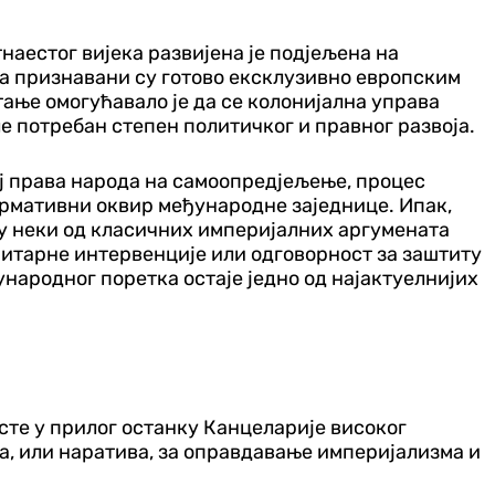
аестог вијека развијена је подјељена на
ва признавани су готово ексклузивно европским
ање омогућавало је да се колонијална управа
 потребан степен политичког и правног развоја.
ој права народа на самоопредјељење, процес
ормативни оквир међународне заједнице. Ипак,
су неки од класичних империјалних аргумената
нитарне интервенције или одговорност за заштиту
народног поретка остаје једно од најактуелнијих
исте у прилог останку Канцеларије високог
а, или наратива, за оправдавање империјализма и