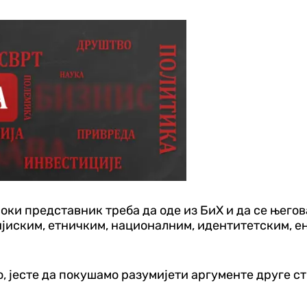
оки представник треба да оде из БиХ и да се његов
ијиским, етничким, националним, идентитетским, е
, јесте да покушамо разумијети аргументе друге ст