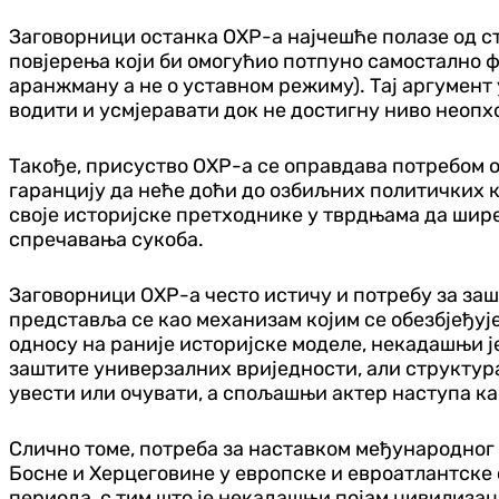
Заговорници останка ОХР-а најчешће полазе од ст
повјерења који би омогућио потпуно самостално ф
аранжману а не о уставном режиму). Тај аргумент
водити и усмјеравати док не достигну ниво неопх
Такође, присуство ОХР-а се оправдава потребом 
гаранцију да неће доћи до озбиљних политичких к
своје историјске претходнике у тврдњама да шир
спречавања сукоба.
Заговорници ОХР-а често истичу и потребу за заш
представља се као механизам којим се обезбјеђу
односу на раније историјске моделе, некадашњи ј
заштите универзалних вриједности, али структура
увести или очувати, а спољашњи актер наступа ка
Слично томе, потреба за наставком међународног
Босне и Херцеговине у европске и евроатлантске 
периода, с тим што је некадашњи појам цивилиза