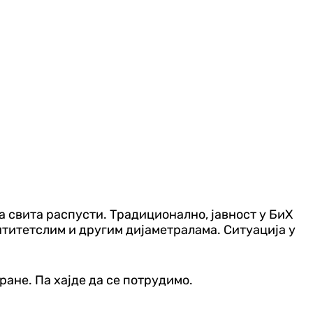
а свита распусти. Традиционално, јавност у БиХ
нтитетслим и другим дијаметралама. Ситуација у
ране. Па хајде да се потрудимо.