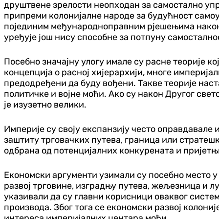
друштвене зрелости неопходан за самостално упр
припреми колонијалне народе за будућност самоуп
појединим међународноправним рјешењима након П
уређује још нису способне за потпуну самостално
Посебно значајну улогу имале су расне теорије ко
концепција о расној хијерархији, многе империјал
предодређени да буду вођени. Такве теорије наст
политичке и војне моћи. Ако су након Другог све
је изузетно велики.
Империје су своју експанзију често оправдавале 
заштиту трговачких путева, граница или стратешк
одбрана од потенцијалних конкурената и пријетњи
Економски аргументи узимали су посебно место у
развој трговине, изградњу путева, жељезница и лу
указивали да су главни корисници оваквог система
производа. Због тога се економски развој колони
интереса империјалних центара моћи.