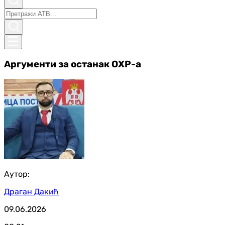
Аргументи за останак ОХР-a
Аутор:
Драган Дакић
09.06.2026