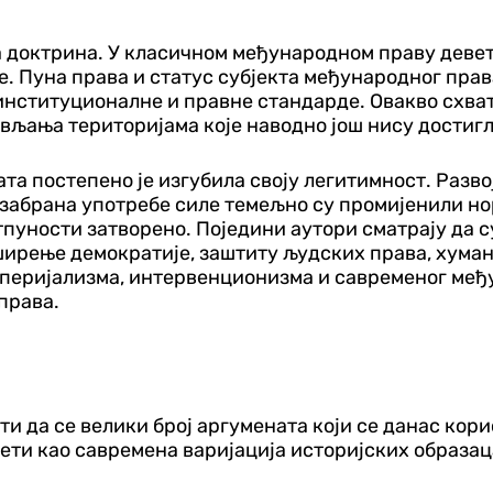
 доктрина. У класичном међународном праву деветн
. Пуна права и статус субјекта међународног пра
институционалне и правне стандарде. Овакво схват
љања територијама које наводно још нису достигле
ата постепено је изгубила своју легитимност. Разв
 забрана употребе силе темељно су промијенили н
тпуности затворено. Поједини аутори сматрају да 
ширење демократије, заштиту људских права, хума
мперијализма, интервенционизма и савременог међу
права.
ти да се велики број аргумената који се данас кор
ети као савремена варијација историјских образац