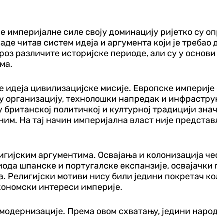
је империјалне силе своју доминацију ријетко су о
аде читав систем идеја и аргумента који је требао
роз различите историјске периоде, али су у основи
ма.
 идеја цивилизацијске мисије. Европске империје
у организацију, технолошки напредак и инфрастру
 у британској политичкој и културној традицији зна
еним. На тај начин империјална власт није представ
игијским аргументима. Освајања и колонизација ч
ода шпанске и португалске експанзије, освајачки 
 Религијски мотиви нису били једини покретач ко
кономски интереси империје.
т модернизације. Према овом схватању, једини наро