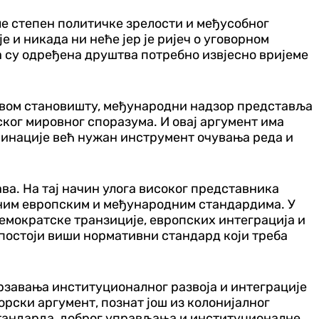
ле степен политичке зрелости и међусобног
 и никада ни неће јер је ријеч о уговорном
а су одређена друштва потребно извјесно вријеме
 овом становишту, међународни надзор представља
ког мировног споразума. И овај аргумент има
минације већ нужан инструмент очувања реда и
ва. На тај начин улога високог представника
еним европским и међународним стандардима. У
демократске транзиције, европских интеграција и
 постоји виши нормативни стандард који треба
рзавања институционалног развоја и интеграције
рски аргумент, познат још из колонијалног
стандарда, доброг управљања и институционалне