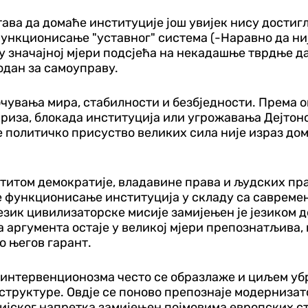
ава да домаће институције још увијек нису достиг
ункционисање "уставног" система (-Наравно да није
 у значајној мјери подсјећа на некадашње тврдње д
одан за самоуправу.
очувања мира, стабилности и безбједности. Према
риза, блокада институција или угрожавања Дејтонс
е политичко присуство великих сила није израз до
титом демократије, владавине права и људских пра
је функционисање институција у складу са саврем
език цивилизаторске мисије замијењен је језиком 
 аргумента остаје у великој мјери препознатљива,
о његов гарант.
 интервенционозма често се образлаже и циљем уб
структуре. Овдје се поново препознаје модернизато
цијског напретка замијењен појмовима европских 