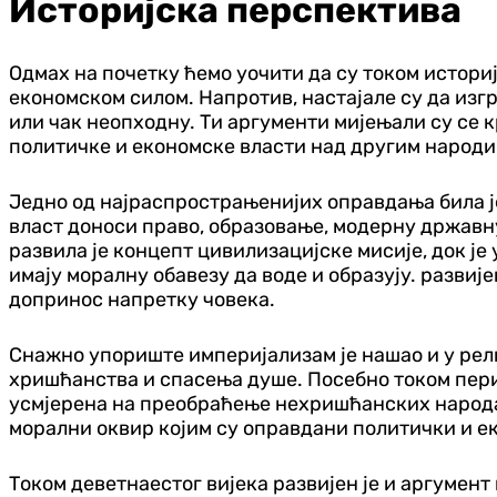
Историјска перспектива
Одмах на почетку ћемо уочити да су током истори
економском силом. Напротив, настајале су да изгр
или чак неопходну. Ти аргументи мијењали су се к
политичке и економске власти над другим народи
Једно од најраспрострањенијих оправдања била је
власт доноси право, образовање, модерну државн
развила је концепт цивилизацијске мисије, док је
имају моралну обавезу да воде и образују. развиј
допринос напретку човека.
Снажно упориште империјализам је нашао и у рел
хришћанства и спасења душе. Посебно током пери
усмјерена на преобраћење нехришћанских народа.
морални оквир којим су оправдани политички и е
Током деветнаестог вијека развијен је и аргумен