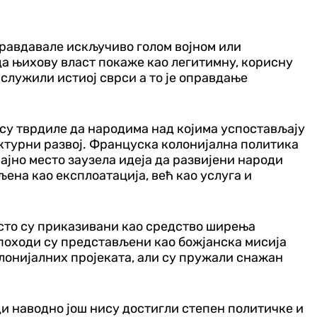
правдавале искључиво голом војном или
 да њихову власт покаже као легитимну, корисну
 служили истиој сврси а то је оправдање
 су тврдиле да народима над којима успостављају
ктурни развој. Француска колонијална политика
чајно место заузела идеја да развијени народи
љена као експлоатација, већ као услуга и
есто су приказивани као средство ширења
походи су представљени као божјанска мисија
лонијалних пројеката, али су пружали снажан
ди наводно још нису достигли степен политичке и