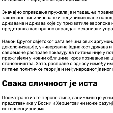
Значајно оправдање пружала је и тадашња правна
такозване цивилизоване и нецивилизоване народе
државама и држава које су прихватиле европске 
представља као правно оправдан механизам управ
Након Другог свјетског рата већина ових аргумен
деколонизације, универзална једнакост држава и
савремене расправе показују да питање није у по
преживјели у новим облицима, кроз позивање на 
становништва. Зато, расправе о односу између и
питања политичке теорије и међународног јавног 
Свака сличност је иста
Посматрано из те перспективе, занимљиво је уочи
представника у Босни и Херцеговини може разумј
интервенционизма.