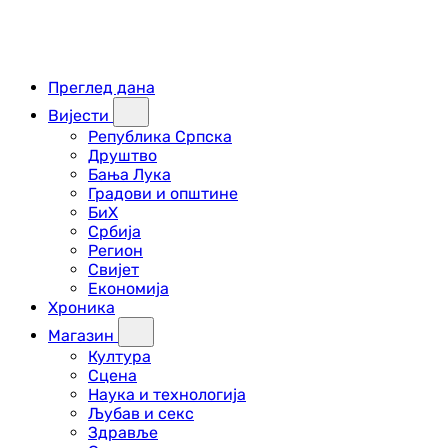
Преглед дана
Вијести
Република Српска
Друштво
Бања Лука
Градови и општине
БиХ
Србија
Регион
Свијет
Економија
Хроника
Магазин
Култура
Сцена
Наука и технологија
Љубав и секс
Здравље