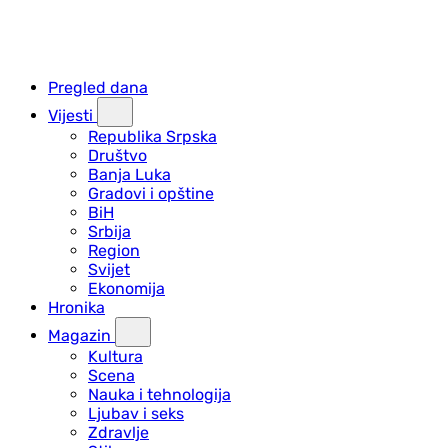
Pregled dana
Vijesti
Republika Srpska
Društvo
Banja Luka
Gradovi i opštine
BiH
Srbija
Region
Svijet
Ekonomija
Hronika
Magazin
Kultura
Scena
Nauka i tehnologija
Ljubav i seks
Zdravlje