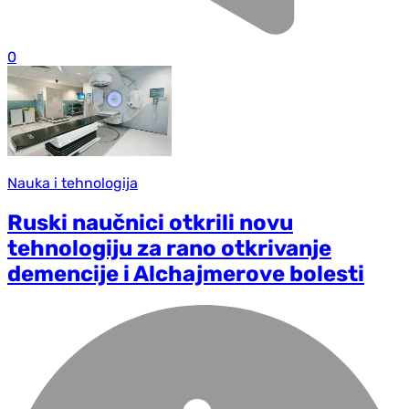
0
Nauka i tehnologija
Ruski naučnici otkrili novu
tehnologiju za rano otkrivanje
demencije i Alchajmerove bolesti