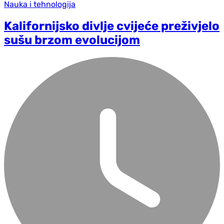
Nauka i tehnologija
Kalifornijsko divlje cvijeće preživjelo
sušu brzom evolucijom