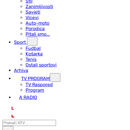
Stil
Zanimljivosti
Savjeti
Vicevi
Auto-moto
Porodica
Pitali smo...
Sport
Fudbal
Košarka
Tenis
Ostali sportovi
Arhiva
TV PROGRAM
ТV Raspored
Program
A RADIO
L