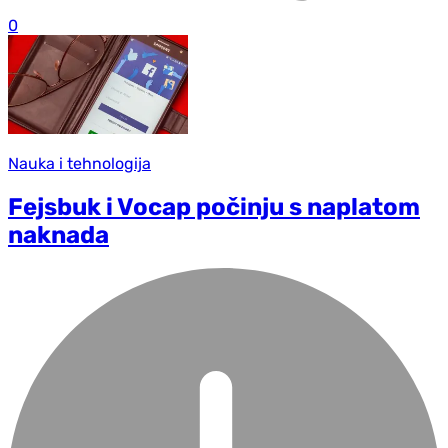
0
Nauka i tehnologija
Fejsbuk i Vocap počinju s naplatom
naknada