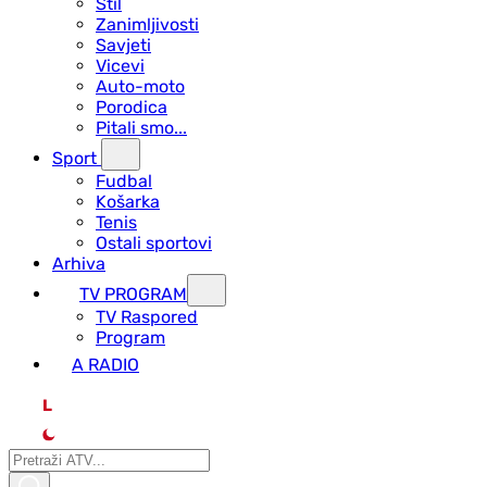
Stil
Zanimljivosti
Savjeti
Vicevi
Auto-moto
Porodica
Pitali smo...
Sport
Fudbal
Košarka
Tenis
Ostali sportovi
Arhiva
TV PROGRAM
ТV Raspored
Program
A RADIO
L