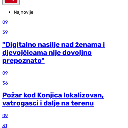
Najnovije
09
39
"Digitalno nasilje nad ženama i
djevojčicama nije dovoljno
prepoznato"
09
36
Požar kod Konjica lokalizovan,
vatrogasci i dalje na terenu
09
31