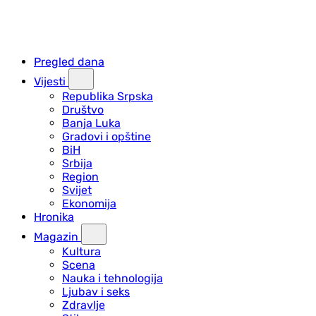
Pregled dana
Vijesti
Republika Srpska
Društvo
Banja Luka
Gradovi i opštine
BiH
Srbija
Region
Svijet
Ekonomija
Hronika
Magazin
Kultura
Scena
Nauka i tehnologija
Ljubav i seks
Zdravlje