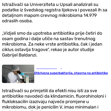
Istraživači sa Univerziteta u Upsali analizirali su
podatke iz švedskog registra lijekova i povezali ih sa
detaljnom mapom crevnog mikrobioma 14.979
odraslih osoba.
„Vidjeli smo da upotreba antibiotika prije četiri do
osam godina i dalje utiče na sastav trenutnog
mikrobioma. Za neke vrste antibiotika, čak i jedan
ciklus ostavlja tragove“, rekao je autor studije
Gabrijel Baldanzi.
Nauka i tehnologija
Otkrivena superbakterija, otporna na antibiotike
Istraživači su primjetili da efekti nisu isti za sve
antibiotike navodeći da klindamicin, fluorohinoloni i
flukloksacilin izazivaju najveće promjene u
mikrobiomu, dok je penicilin V, imao minimalan i