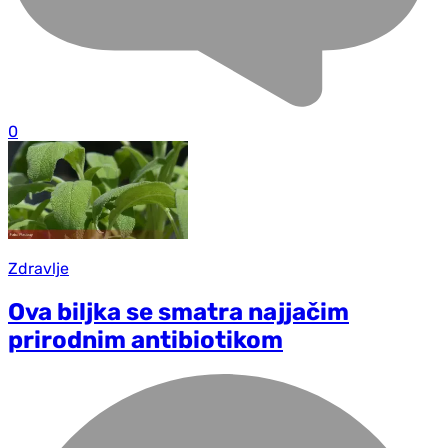
0
Zdravlje
Ova biljka se smatra najjačim
prirodnim antibiotikom