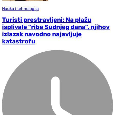
Nauka i tehnologija
Turisti prestravljeni: Na plažu
isplivale "ribe Sudnjeg dana", njihov
izlazak navodno najavljuje
katastrofu