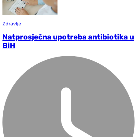
Zdravlje
Natprosječna upotreba antibiotika u
BiH