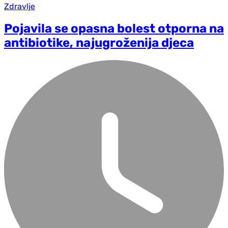
Zdravlje
Pojavila se opasna bolest otporna na
antibiotike, najugroženija djeca