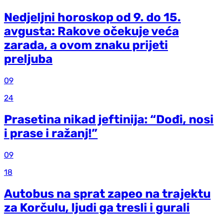
Nedjeljni horoskop od 9. do 15.
avgusta: Rakove očekuje veća
zarada, a ovom znaku prijeti
preljuba
09
24
Prasetina nikad jeftinija: “Dođi, nosi
i prase i ražanj!”
09
18
Autobus na sprat zapeo na trajektu
za Korčulu, ljudi ga tresli i gurali