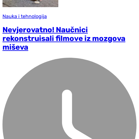
Nauka i tehnologija
Nevjerovatno! Naučnici
rekonstruisali filmove iz mozgova
miševa