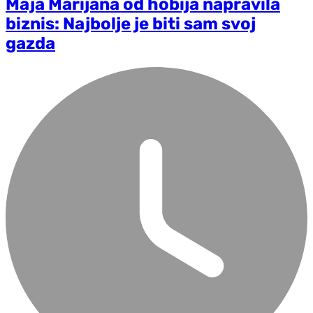
Maja Marijana od hobija napravila
biznis: Najbolje je biti sam svoj
gazda