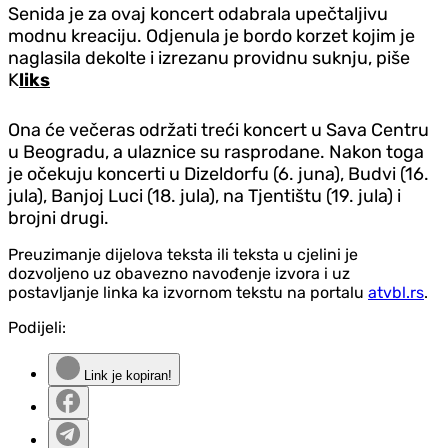
Senida je za ovaj koncert odabrala upečtaljivu
modnu kreaciju. Od‌jenula je bordo korzet kojim je
naglasila dekolte i izrezanu providnu suknju, piše
K
liks
Ona će večeras održati treći koncert u Sava Centru
u Beogradu, a ulaznice su rasprodane. Nakon toga
je očekuju koncerti u Dizeldorfu (6. juna), Budvi (16.
jula), Banjoj Luci (18. jula), na Tjentištu (19. jula) i
brojni drugi.
Preuzimanje dijelova teksta ili teksta u cjelini je
dozvoljeno uz obavezno navođenje izvora i uz
postavljanje linka ka izvornom tekstu na portalu
atvbl.rs
.
Podijeli:
Link je kopiran!