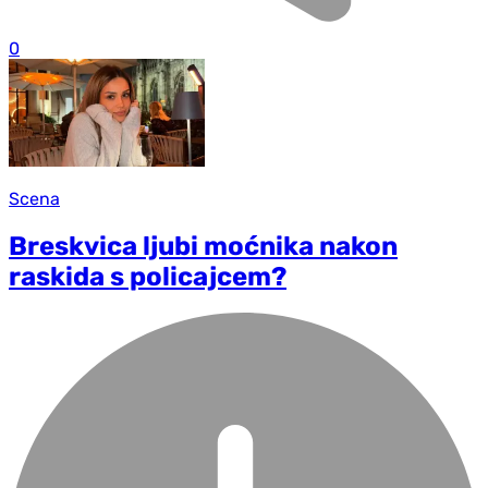
0
Scena
Breskvica ljubi moćnika nakon
raskida s policajcem?