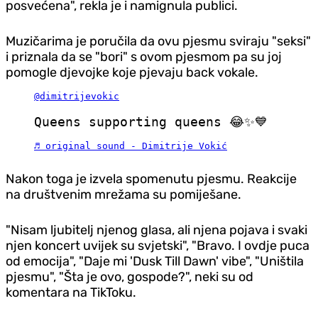
posvećena", rekla je i namignula publici.
Muzičarima je poručila da ovu pjesmu sviraju "seksi"
i priznala da se "bori" s ovom pjesmom pa su joj
pomogle d‌jevojke koje pjevaju back vokale.
@dimitrijevokic
Queens supporting queens 😂✨💙
♬ original sound - Dimitrije Vokić
Nakon toga je izvela spomenutu pjesmu. Reakcije
na društvenim mrežama su pomiješane.
"Nisam ljubitelj njenog glasa, ali njena pojava i svaki
njen koncert uvijek su svjetski", "Bravo. I ovd‌je puca
od emocija", "Daje mi 'Dusk Till Dawn' vibe", "Uništila
pjesmu", "Šta je ovo, gospode?", neki su od
komentara na TikToku.