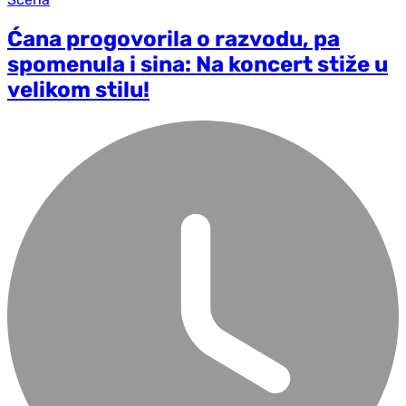
Ćana progovorila o razvodu, pa
spomenula i sina: Na koncert stiže u
velikom stilu!