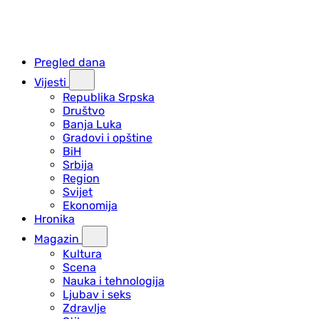
Pregled dana
Vijesti
Republika Srpska
Društvo
Banja Luka
Gradovi i opštine
BiH
Srbija
Region
Svijet
Ekonomija
Hronika
Magazin
Kultura
Scena
Nauka i tehnologija
Ljubav i seks
Zdravlje