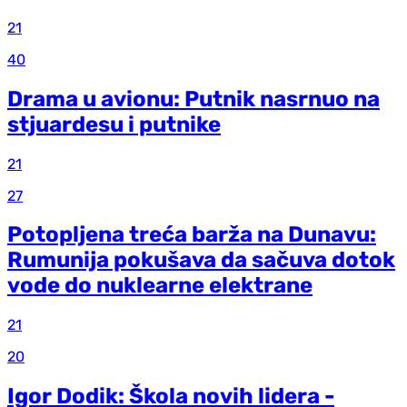
21
40
Drama u avionu: Putnik nasrnuo na
stjuardesu i putnike
21
27
Potopljena treća barža na Dunavu:
Rumunija pokušava da sačuva dotok
vode do nuklearne elektrane
21
20
Igor Dodik: Škola novih lidera -