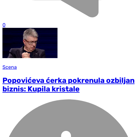
0
Scena
Popovićeva ćerka pokrenula ozbiljan
biznis: Kupila kristale