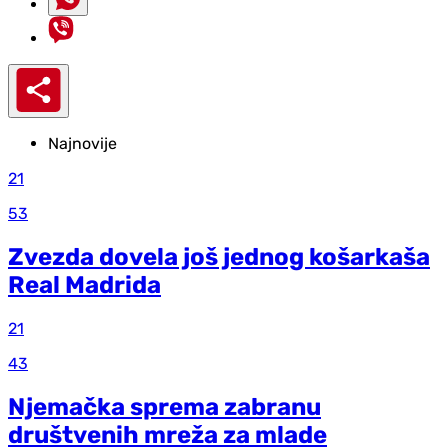
Najnovije
21
53
Zvezda dovela još jednog košarkaša
Real Madrida
21
43
Njemačka sprema zabranu
društvenih mreža za mlade