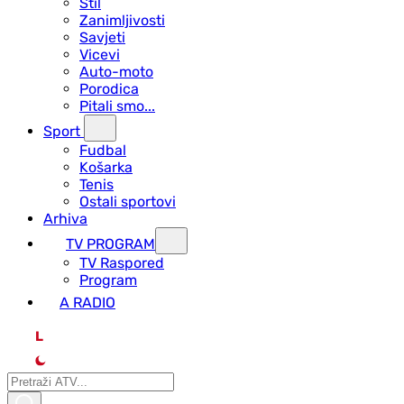
Stil
Zanimljivosti
Savjeti
Vicevi
Auto-moto
Porodica
Pitali smo...
Sport
Fudbal
Košarka
Tenis
Ostali sportovi
Arhiva
TV PROGRAM
ТV Raspored
Program
A RADIO
L