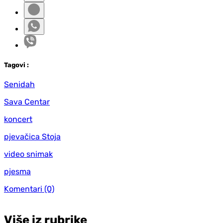
Tag
ovi
:
Senidah
Sava Centar
koncert
pjevačica Stoja
video snimak
pjesma
Komentari
(0)
Više iz rubrike