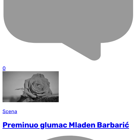
0
Scena
Preminuo glumac Mladen Barbarić