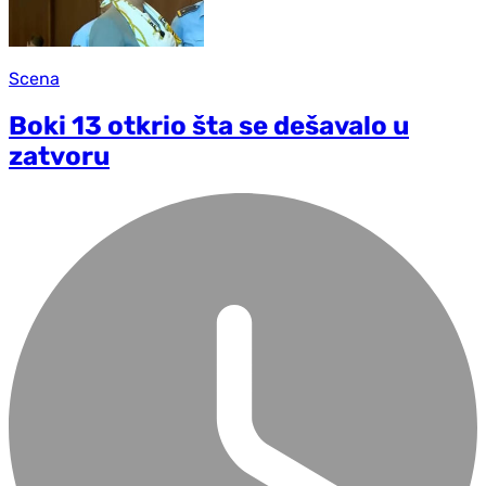
Scena
Boki 13 otkrio šta se dešavalo u
zatvoru