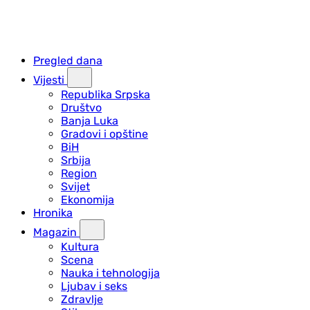
Pregled dana
Vijesti
Republika Srpska
Društvo
Banja Luka
Gradovi i opštine
BiH
Srbija
Region
Svijet
Ekonomija
Hronika
Magazin
Kultura
Scena
Nauka i tehnologija
Ljubav i seks
Zdravlje