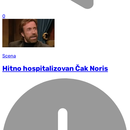
0
Scena
Hitno hospitalizovan Čak Noris