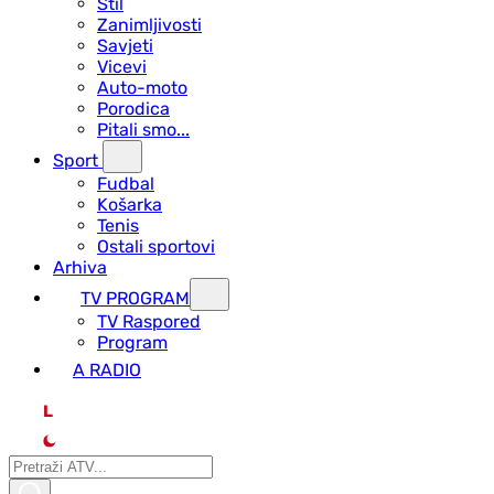
Stil
Zanimljivosti
Savjeti
Vicevi
Auto-moto
Porodica
Pitali smo...
Sport
Fudbal
Košarka
Tenis
Ostali sportovi
Arhiva
TV PROGRAM
ТV Raspored
Program
A RADIO
L