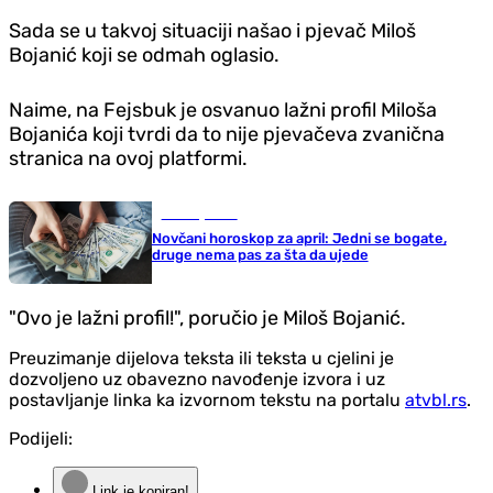
Sada se u takvoj situaciji našao i pjevač Miloš
Bojanić koji se odmah oglasio.
Naime, na Fejsbuk je osvanuo lažni profil Miloša
Bojanića koji tvrdi da to nije pjevačeva zvanična
stranica na ovoj platformi.
Zanimljivosti
Novčani horoskop za april: Jedni se bogate,
druge nema pas za šta da ujede
"Ovo je lažni profil!", poručio je Miloš Bojanić.
Preuzimanje dijelova teksta ili teksta u cjelini je
dozvoljeno uz obavezno navođenje izvora i uz
postavljanje linka ka izvornom tekstu na portalu
atvbl.rs
.
Podijeli:
Link je kopiran!