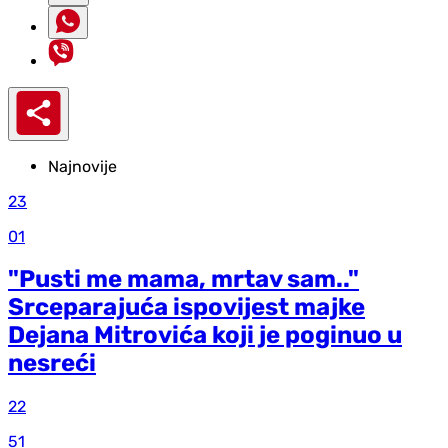
Najnovije
23
01
"Pusti me mama, mrtav sam.."
Srceparajuća ispovijest majke
Dejana Mitrovića koji je poginuo u
nesreći
22
51