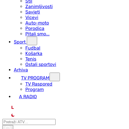
Stil
Zanimljivosti
Savjeti
Vicevi
Auto-moto
Porodica
Pitali smo...
Sport
Fudbal
Košarka
Tenis
Ostali sportovi
Arhiva
TV PROGRAM
ТV Raspored
Program
A RADIO
L