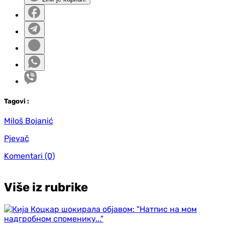
Tag
ovi
:
Miloš Bojanić
Pjevač
Komentari
(0)
Više iz rubrike