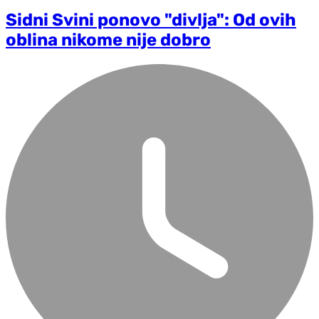
Sidni Svini ponovo "divlja": Od ovih
oblina nikome nije dobro