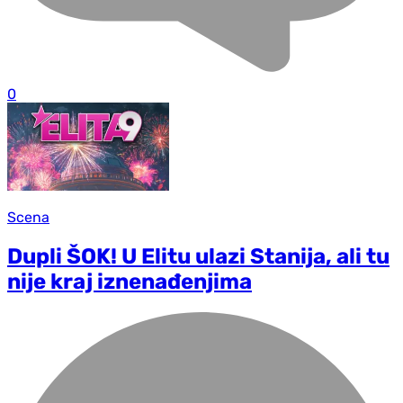
0
Scena
Dupli ŠOK! U Elitu ulazi Stanija, ali tu
nije kraj iznenađenjima