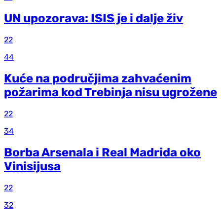
UN upozorava: ISIS je i dalje živ
22
44
Kuće na područjima zahvaćenim
požarima kod Trebinja nisu ugrožene
22
34
Borba Arsenala i Real Madrida oko
Vinisijusa
22
32