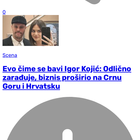
0
Scena
Evo čime se bavi Igor Kojić: Odlično
zarađuje, biznis proširio na Crnu
Goru i Hrvatsku