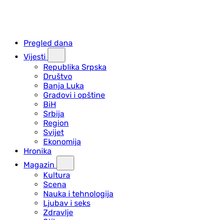
Pregled dana
Vijesti
Republika Srpska
Društvo
Banja Luka
Gradovi i opštine
BiH
Srbija
Region
Svijet
Ekonomija
Hronika
Magazin
Kultura
Scena
Nauka i tehnologija
Ljubav i seks
Zdravlje