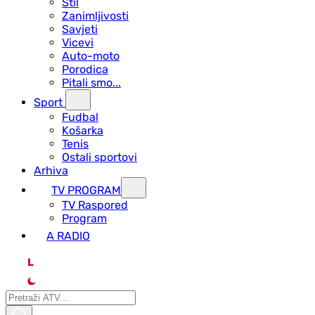
Stil
Zanimljivosti
Savjeti
Vicevi
Auto-moto
Porodica
Pitali smo...
Sport
Fudbal
Košarka
Tenis
Ostali sportovi
Arhiva
TV PROGRAM
ТV Raspored
Program
A RADIO
L