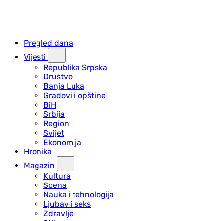
Pregled dana
Vijesti
Republika Srpska
Društvo
Banja Luka
Gradovi i opštine
BiH
Srbija
Region
Svijet
Ekonomija
Hronika
Magazin
Kultura
Scena
Nauka i tehnologija
Ljubav i seks
Zdravlje