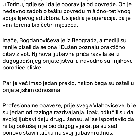
u Torinu, gdje se i dalje oporavlja od povrede. On je
nedavno zadobio tešku povredu mišićno-tetivnog
spoja lijevog aduktora. Uslijedila je operacija, pa je
van terena bio četiri mjeseca.
Inače, Bogdanovićeva je iz Beograda, a mediji su
ranije pisali da se ona i Dušan poznaju praktično
čitav život. Njihova ljubavna priča razvila se iz
dugogodišnjeg prijateljstva, a navodno su i njihove
porodice bliske.
Par je već imao jedan prekid, nakon čega su ostali u
prijateljskim odnosima.
Profesionalne obaveze, prije svega Vlahovićeve, bile
su jedan od razloga razdvajanja. Ipak, odlučili su da
svojoj ljubavi daju drugu šansu, ali se ispostavilo da
ni taj pokušaj nije bio dugog vijeka, pa su sad
ponovo stavili tačku na svoj ljubavni odnos.