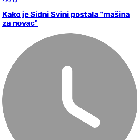
Scena
Kako je Sidni Svini postala "mašina
za novac"