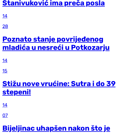
Stanivuković ima preča posla
14
28
Poznato stanje povrijeđenog
mladića u nesreći u Potkozarju
14
15
Stižu nove vrućine: Sutra i do 39
stepeni!
14
07
Bijeljinac uhapšen nakon što je