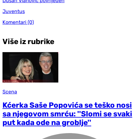
Dušan Vlahović povrijeđen
Juventus
Komentari
(0)
Više iz rubrike
Scena
Kćerka Saše Popovića se teško nosi
sa njegovom smrću: ''Slomi se svaki
put kada ode na groblje''