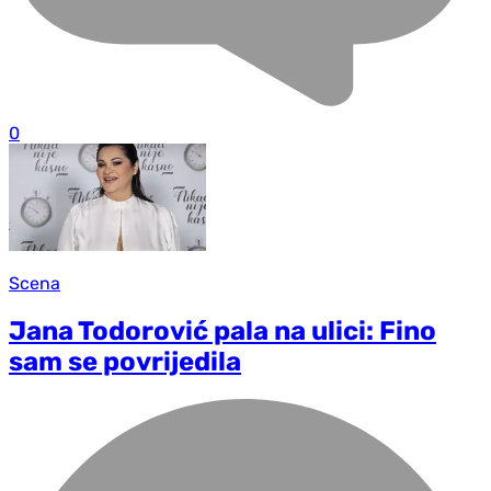
0
Scena
Jana Todorović pala na ulici: Fino
sam se povrijedila