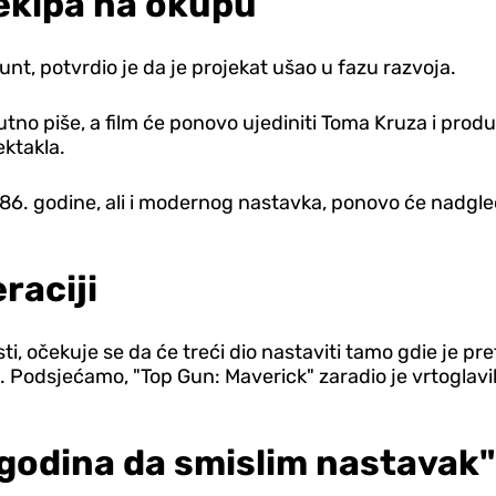
 ekipa na okupu
nt, potvrdio je da je projekat ušao u fazu razvoja.
utno piše, a film će ponovo ujediniti Toma Kruza i produ
ektakla.
 1986. godine, ali i modernog nastavka, ponovo će nadgle
raciji
sti, očekuje se da će treći dio nastaviti tamo gdie je 
 Podsjećamo, "Top Gun: Maverick" zaradio je vrtoglavih 
 godina da smislim nastavak"