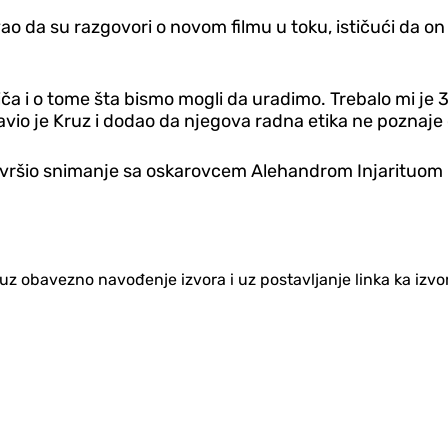
 da su razgovori o novom filmu u toku, ističući da on 
iča i o tome šta bismo mogli da uradimo. Trebalo mi je 
io je Kruz i dodao da njegova radna etika ne poznaje
vršio snimanje sa oskarovcem Alehandrom Injarituom i
no uz obavezno navođenje izvora i uz postavljanje linka ka iz