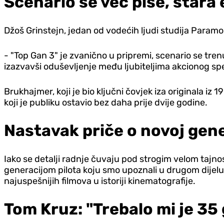
Scenario se već piše, stara
Džoš Grinstejn, jedan od vodećih ljudi studija Paramou
- "Top Gan 3" je zvanično u pripremi, scenario se tren
izazvavši oduševljenje među ljubiteljima akcionog sp
Brukhajmer, koji je bio ključni čovjek iza originala iz
koji je publiku ostavio bez daha prije dvije godine.
Nastavak priče o novoj gene
Iako se detalji radnje čuvaju pod strogim velom tajno
generacijom pilota koju smo upoznali u drugom dijelu.
najuspešnijih filmova u istoriji kinematografije.
Tom Kruz: "Trebalo mi je 35