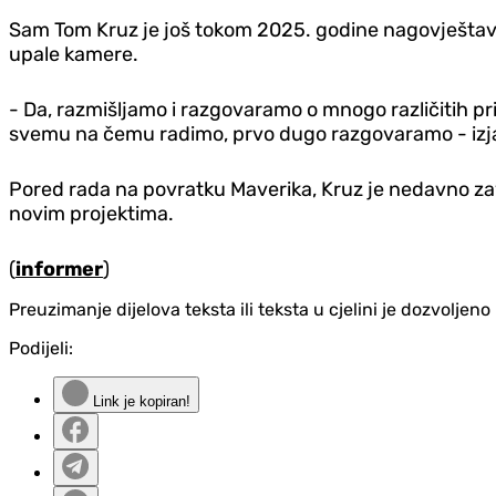
Sam Tom Kruz je još tokom 2025. godine nagovještavao
upale kamere.
- Da, razmišljamo i razgovaramo o mnogo različitih pr
svemu na čemu radimo, prvo dugo razgovaramo - izjav
Pored rada na povratku Maverika, Kruz je nedavno za
novim projektima.
(
informer
)
Preuzimanje dijelova teksta ili teksta u cjelini je dozvolje
Podijeli:
Link je kopiran!