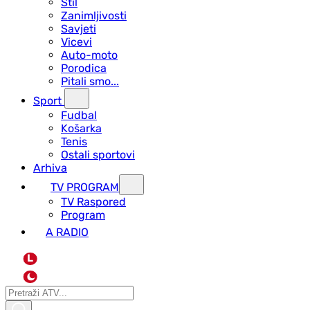
Stil
Zanimljivosti
Savjeti
Vicevi
Auto-moto
Porodica
Pitali smo...
Sport
Fudbal
Košarka
Tenis
Ostali sportovi
Arhiva
TV PROGRAM
ТV Raspored
Program
A RADIO
L