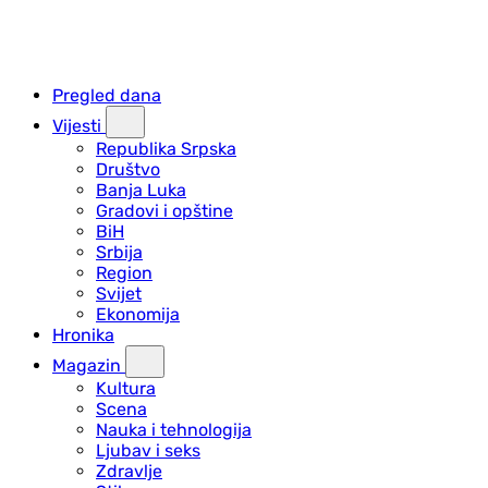
Pregled dana
Vijesti
Republika Srpska
Društvo
Banja Luka
Gradovi i opštine
BiH
Srbija
Region
Svijet
Ekonomija
Hronika
Magazin
Kultura
Scena
Nauka i tehnologija
Ljubav i seks
Zdravlje