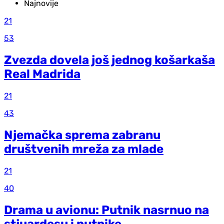
Najnovije
21
53
Zvezda dovela još jednog košarkaša
Real Madrida
21
43
Njemačka sprema zabranu
društvenih mreža za mlade
21
40
Drama u avionu: Putnik nasrnuo na
stjuardesu i putnike