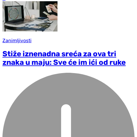
Zanimljivosti
Stiže iznenadna sreća za ova tri
znaka u maju: Sve će im ići od ruke