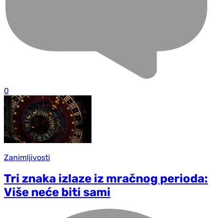
0
Zanimljivosti
Tri znaka izlaze iz mračnog perioda:
Više neće biti sami