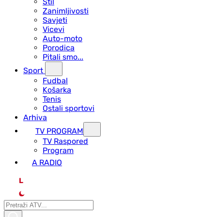
Stil
Zanimljivosti
Savjeti
Vicevi
Auto-moto
Porodica
Pitali smo...
Sport
Fudbal
Košarka
Tenis
Ostali sportovi
Arhiva
TV PROGRAM
ТV Raspored
Program
A RADIO
L