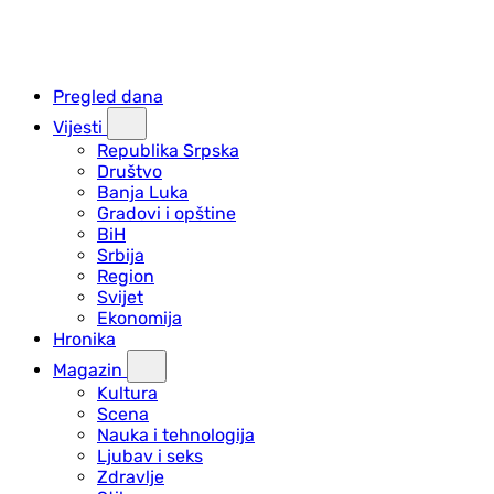
Pregled dana
Vijesti
Republika Srpska
Društvo
Banja Luka
Gradovi i opštine
BiH
Srbija
Region
Svijet
Ekonomija
Hronika
Magazin
Kultura
Scena
Nauka i tehnologija
Ljubav i seks
Zdravlje